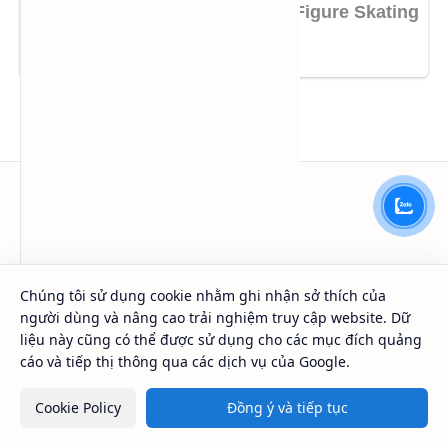
HÓA CHẤT SAPA™
Công ty TNHH Thương Mại Dịch Vụ SAPA
Chúng tôi sử dụng cookie nhằm ghi nhận sở thích của
Địa chỉ: 450 Lý Thái Tổ, Phường Vườn Lài, Tp. Hồ Chí Minh
người dùng và nâng cao trải nghiệm truy cập website. Dữ
MST:
0301161018
liệu này cũng có thể được sử dụng cho các mục đích quảng
Hotline: 0984.541.045 (Zalo, Viber, Call,...)
cáo và tiếp thị thông qua các dịch vụ của Google.
Điều khoản
Loại hình
Cookie Policy
Đồng ý và tiếp tục
Cam kết chất lượng
Mua bán nhỏ lẻ