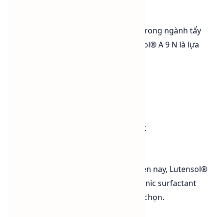
Nếu đang tìm chất thay thế FA+8EO trong ngành tẩy
rửa và hóa chất công nghiệp, Lutensol® A 9 N là lựa
chọn đáng cân nhắc nhờ:
hiệu suất làm sạch cao
khả năng thấm ướt mạnh
độ ổn định công thức tốt
tương thích nhiều hệ surfactant
chất lượng ổn định từ BASF
Với xu hướng nâng cấp detergent hiện nay, Lutensol®
A 9 N đang trở thành giải pháp nonionic surfactant
được nhiều nhà sản xuất ưu tiên lựa chọn.