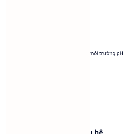
thức là yếu tố cực kỳ quan trọng.
Lutensol® A 9 N cho thấy khả năng:
ổn định hệ surfactant tốt
hạn chế tách lớp
hoạt động ổn định trong nhiều môi trường pH
Đây là ưu điểm lớn đối với:
nước giặt đậm đặc
cleaner công nghiệp
chất tẩy đa năng
detergent cao cấp
Tương thích tốt với nhiều hệ