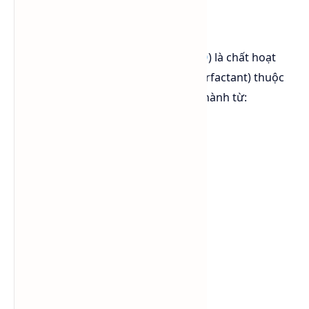
FA+8EO là gì?
FA+8EO (
Fatty Alcohol Ethoxylate 8EO
) là chất hoạt
động bề mặt không ion (Nonionic Surfactant) thuộc
nhóm Alcohol Ethoxylate, được tạo thành từ:
Fatty Alcohol
8 mol Ethylene Oxide (EO)
FA+8EO thường được sử dụng trong:
nước rửa chén
nước giặt
chất tẩy dầu mỡ
nước lau sàn