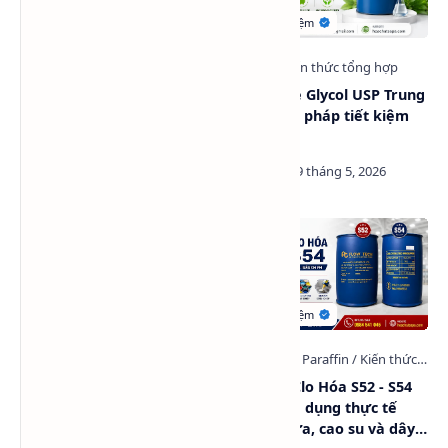
Tìm hiểu hóa chất
Propylene Glycol USP Trung
Polyethylene Glycol (PEG)
Quốc: Giải pháp tiết kiệm
chi phí
Propylene Glycol USP EP là
Paraffin Clo Hóa S52 - S54
gì? Vì sao nhiều nhà máy
là gì? Ứng dụng thực tế
bia, nước giải khát và trung
trong nhựa, cao su và dây