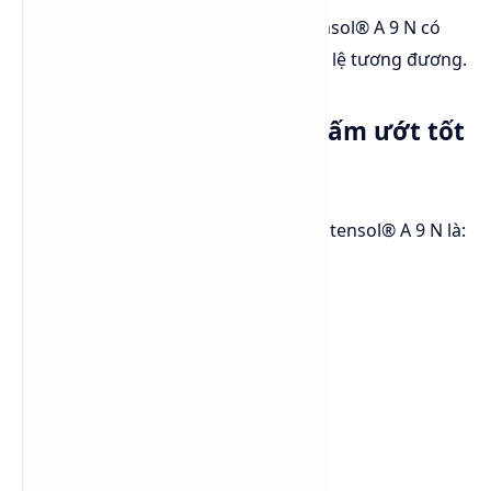
Trong nhiều công thức thực tế, Lutensol® A 9 N có
thể thay thế trực tiếp FA+8EO theo tỷ lệ tương đương.
Khả năng làm sạch và thấm ướt tốt
hơn
Một trong những ưu điểm lớn của Lutensol® A 9 N là:
wetting nhanh hơn
phân tán dầu tốt hơn
tăng hiệu quả làm sạch bề mặt
Điều này đặc biệt hữu ích trong:
kitchen cleaner