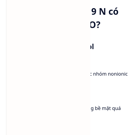
Vì sao Lutensol® A 9 N có
thể thay thế FA+8EO?
Cùng thuộc nhóm Alcohol
Ethoxylate
Lutensol® A 9 N và FA+8EO đều thuộc nhóm nonionic
surfactant Alcohol Ethoxylate nên:
dễ thay thế trong công thức
không cần thay đổi hệ hoạt động bề mặt quá
nhiều
vẫn giữ được hiệu quả làm sạch