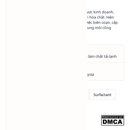
Có hơn 10 năm kinh nghiệm trong lĩnh vực kinh doanh,
marketing và phát triển nội dung ngành hóa chất. Hiện
đang làm việc tại Hóa Chất SAPA trong việc biên soạn, cập
nhật và chia sẻ kiến thức về hóa chất - dung môi công
nghiệp.