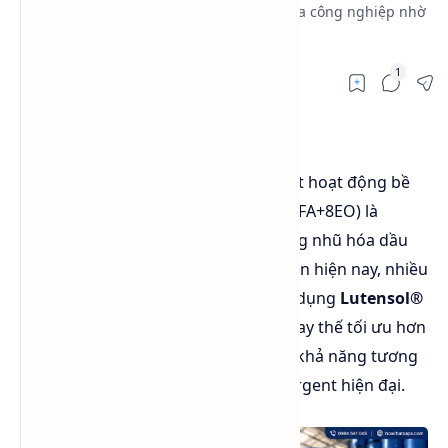
quả cho detergent, cleaner và chất tẩy rửa công nghiệp nhờ
khả năng làm sạch vượt trội.
Trong ngành hóa chất tẩy rửa và chất hoạt động bề
mặt,
Fatty Alcohol Ethoxylate 8EO
(FA+8EO) là
nguyên liệu quen thuộc nhờ khả năng nhũ hóa dầu
và hỗ trợ làm sạch hiệu quả. Tuy nhiên hiện nay, nhiều
doanh nghiệp đang chuyển sang sử dụng
Lutensol®
A 9 N
của BASF như một giải pháp thay thế tối ưu hơn
nhờ hiệu suất cao, độ ổn định tốt và khả năng tương
thích vượt trội trong công thức detergent hiện đại.