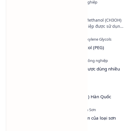
Methanol - Methyl alcohol - CH3OH
Trong ngành hóa chất công nghiệp, Methanol (CH3OH)
là một trong những loại cồn công nghiệp được sử dụng
phổ biến nhất hiện nay nhờ khả năng hòa tan …
Tìm hiểu hóa chất Polyethylene Glycol (PEG)
Top 6 dung môi làm chậm khô sơn được dùng nhiều
nhất hiện nay
PEG 4000 (Polyethylene Glycol 4000) Hàn Quốc
Sơn Hệ Nước - Tổng quan và ưu điểm của loại sơn
thân thiện với môi trường