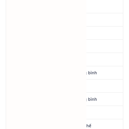
Số mol EO
8 EO
Khả năng nhũ hóa dầu
Tốt
Khả năng thấm ướt
Tốt
Khả năng tẩy rửa tổng thể
Khá
Khả năng phân tán dầu
Tốt
Độ ổn định công thức
Trung bình
Khả năng phối LAS/SLES/CAB
Tốt
Tạo bọt
Trung bình
Khả năng phân hủy sinh học
Có
Ứng dụng cleaner cao cấp
Hạn chế