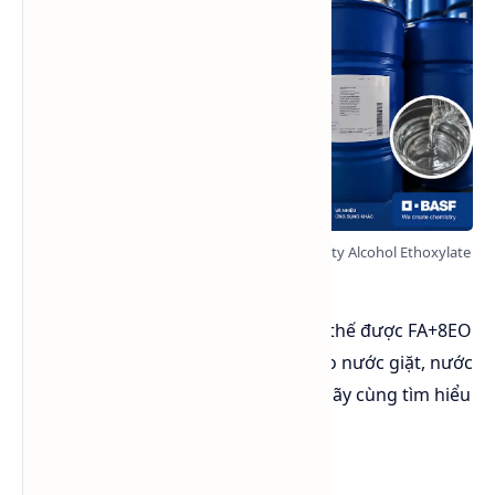
Lutensol® A 9 N là giải pháp thay thế được Fatty Alcohol Ethoxylate
8 (FA+8EO)
Vậy Lutensol® A 9 N có thực sự thay thế được FA+8EO
hay không? Nên sử dụng loại nào cho nước giặt, nước
rửa chén hay cleaner công nghiệp? Hãy cùng tìm hiểu
nội dung chi tiết dưới đây: