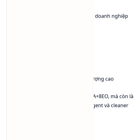
Lutensol® A 9 N đặc biệt phù hợp khi doanh nghiệp
cần:
nâng cấp chất lượng cleaner
tăng hiệu suất tẩy rửa
cải thiện độ ổn định công thức
tăng khả năng thấm ướt
sử dụng surfactant BASF chất lượng cao
Đây không chỉ là giải pháp thay thế FA+8EO, mà còn là
hướng nâng cấp cho các dòng detergent và cleaner
hiện đại.
Kết luận