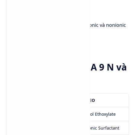
độ thấm ướt cao
tạo bọt vừa phải
tương thích tốt với anionic, cationic và nonionic
surfactant
khả năng phân hủy sinh học tốt
So sánh Lutensol® A 9 N và
FA+8EO
Tiêu chí
FA+8EO
Nhóm hóa chất
Alcohol Ethoxylate
Loại surfactant
Nonionic Surfactant