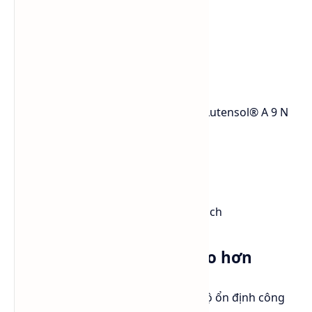
degreaser
nước giặt
hard surface cleaner
textile scouring
Đối với các bề mặt có dầu mỡ nặng, Lutensol® A 9 N
giúp:
bóc dầu nhanh
giảm hiện tượng bám cặn
tăng độ sáng bề mặt sau làm sạch
Độ ổn định công thức cao hơn
Trong sản xuất detergent hiện đại, độ ổn định công