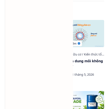
Bài viết liên quan
Surfactant là gì? Vì sao chất
Thế nào là dung môi không
hoạt động bề mặt có mặt ở
phân cực?
khắp mọi nơi?