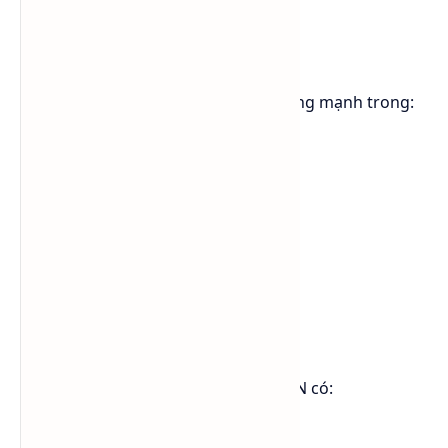
Lauryl/Myristyl Alcohol + 9 EO
Đây là dòng surfactant được ứng dụng mạnh trong:
industrial cleaner
household cleaner
laundry detergent
hard surface cleaner
textile processing
degreaser
wetting agent
Theo tài liệu kỹ thuật, Lutensol® A 9 N có:
khả năng tẩy rửa mạnh