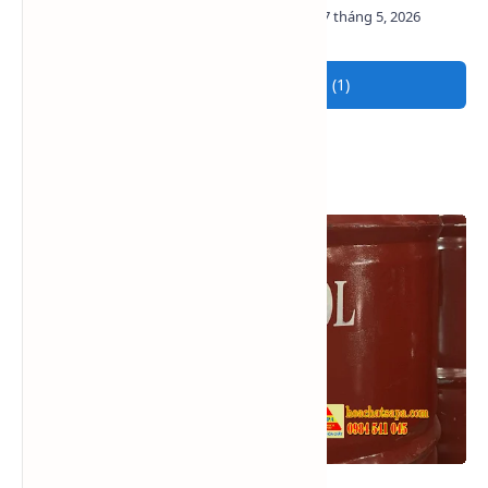
tâm thương mại ưu tiên sử
cáp công nghiệp
dụng?
Tham gia cuộc trò chuyện (1)
Xem nhiều trong tuần