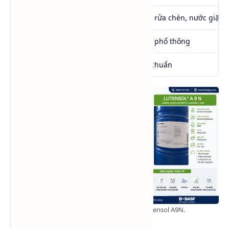
Ứng dụng phổ biến
Nước rửa chén, nước giặt, t
Thương hiệu
Dòng phổ thông
Phân khúc
Tiêu chuẩn
Inforgraphic so sánh FA+8EO và Lutensol A9N.