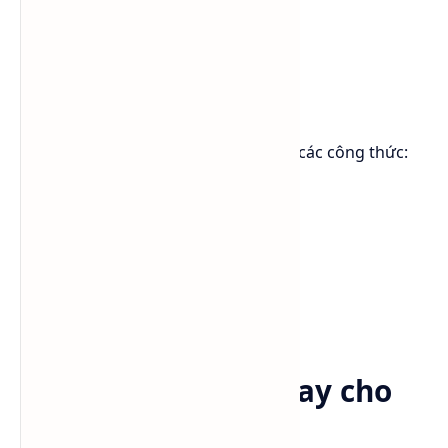
textile
chất thấm ướt
chất nhũ hóa
phụ gia nông nghiệp
Ngoài ra, sản phẩm còn phù hợp với các công thức:
low foam cleaner
heavy duty cleaner
concentrated detergent
Khi nào nên chọn
Lutensol® A 9 N thay cho
FA+8EO?