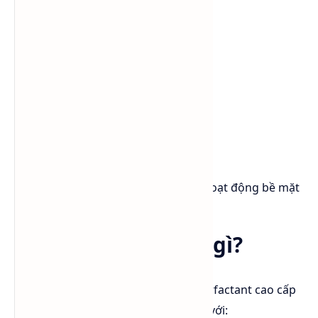
textile
phụ gia nông nghiệp
chất nhũ hóa công nghiệp
Ưu điểm của FA+8EO:
khả năng nhũ hóa dầu tốt
dễ phối hợp surfactant
giá thành hợp lý
tương thích với nhiều hệ chất hoạt động bề mặt
Lutensol® A 9 N là gì?
Lutensol® A 9 N
là dòng nonionic surfactant cao cấp
của, thuộc nhóm Alcohol Ethoxylate với: