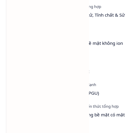
Toluene: Cấu trúc, Khối lượng phân tử, Tính chất & Sử
dụng
Lutensol® A 9 N – Chất hoạt động bề mặt không ion
(LA9)
Isopropyl Alcohol (IPA) LG Hàn Quốc
Propylene Glycol USP EP (PG dược - PGU)
Surfactant là gì? Vì sao chất hoạt động bề mặt có mặt
ở khắp mọi nơi?