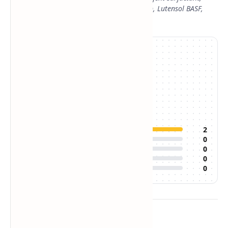
cleaner surfactant, chất tẩy rửa công nghiệp, Lutensol BASF,
FA8EO, AEO 9
5.0
/5
2
đánh giá
Đánh giá của bạn:
5
2
4
0
3
0
2
0
1
0
Về tác giả