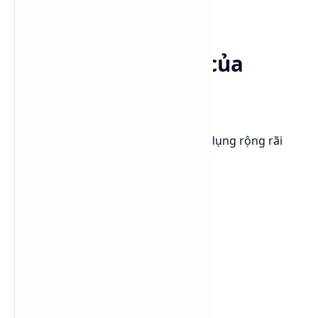
nâng cấp chất lượng sản phẩm
Ứng dụng thực tế của
Lutensol® A 9 N
Hiện nay Lutensol® A 9 N được ứng dụng rộng rãi
trong:
nước rửa chén
nước giặt
nước lau sàn
cleaner công nghiệp
tẩy dầu mỡ
hard surface cleaner