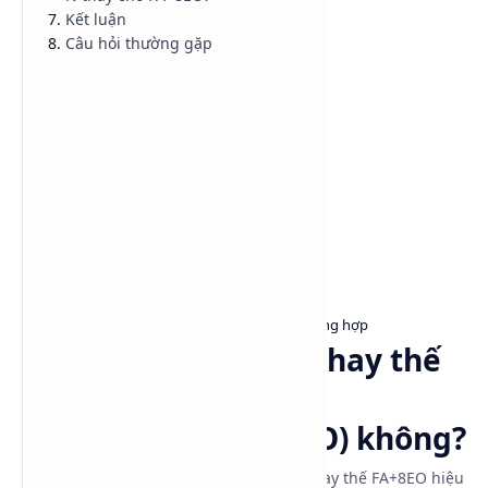
Kết luận
Danh mục sản phẩm
Câu hỏi thường gặp
Alcohol Ethoxylate
Kiến thức tổng hợp
Trang chủ
Lutensol® A 9 N có thay thế
được Fatty Alcohol
Ethoxylate 8 (FA+8EO) không?
Lutensol® A 9 N của BASF là giải pháp thay thế FA+8EO hiệu