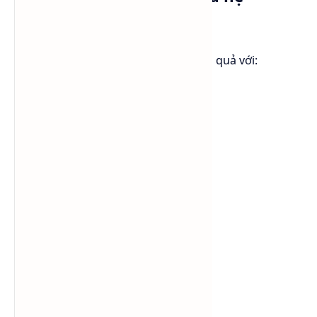
surfactant
Lutensol® A 9 N có thể phối hợp hiệu quả với:
LAS
SLES
LABSA
CAB
Nonionic surfactant khác
Solvent cleaner
Nhờ đó, nhà sản xuất có thể:
tối ưu công thức
cải thiện hiệu suất làm sạch