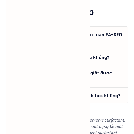
Câu hỏi thường gặp
Lutensol® A 9 N có thay thế hoàn toàn FA+8EO
được không?
Lutensol® A 9 N có tạo bọt nhiều không?
Lutensol® A 9 N dùng cho nước giặt được
không?
Lutensol® A 9 N có phân hủy sinh học không?
Từ khóa tìm kiếm:
Lutensol A9N, FA+8EO, Alcohol Ethoxylate, Nonionic Surfactant,
chất thay thế FA+8EO, surfactant BASF, chất hoạt động bề mặt
không ion, chất nhũ hóa công nghiệp, detergent surfactant,