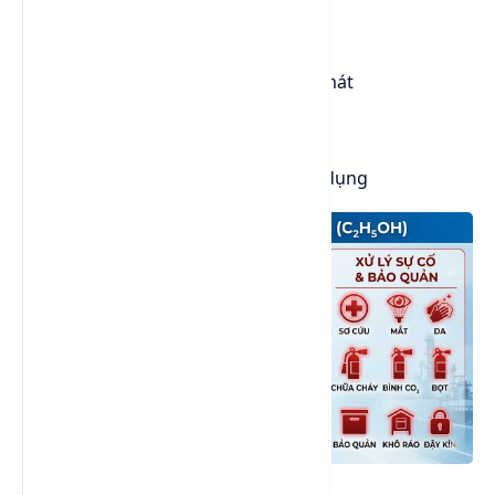
5. Bảo quản và lưu trữ
Bảo quản nơi khô ráo, thoáng mát
Tránh ánh nắng trực tiếp
Tránh nguồn nhiệt và tia lửa
Đậy kín thùng chứa sau khi sử dụng
MSDS Cồn công nghiệp.