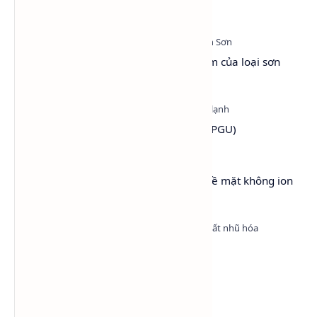
dụng
Sơn Hệ Nước - Tổng quan và ưu điểm của loại sơn
thân thiện với môi trường
Propylene Glycol USP EP (PG dược - PGU)
Lutensol® A 9 N – Chất hoạt động bề mặt không ion
(LA9)
Nonyl Phenol Ethoxylate (NP9)
Danh mục tổng hợp