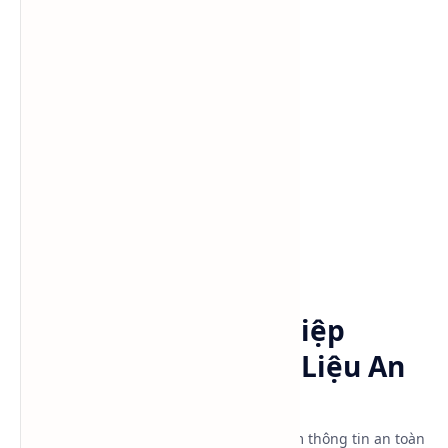
Danh mục sản phẩm
Alcohols
Documentation
Trang chủ
MSDS Cồn Công Nghiệp
(Ethanol) – Bảng Dữ Liệu An
Toàn Hóa Chất
MSDS Cồn công nghiệp (Ethanol) bao gồm thông tin an toàn