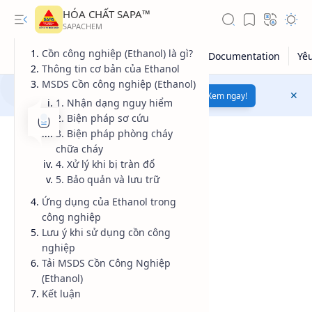
HÓA CHẤT SAPA™
Cồn công nghiệp (Ethanol) là gì?
Thông tin cơ bản của Ethanol
MSDS Cồn công nghiệp (Ethanol)
Mua bán hóa chất uy tín
chất lượng
Xem ngay!
1. Nhận dạng nguy hiểm
2. Biện pháp sơ cứu
3. Biện pháp phòng cháy
chữa cháy
4. Xử lý khi bị tràn đổ
5. Bảo quản và lưu trữ
Ứng dụng của Ethanol trong
công nghiệp
Lưu ý khi sử dụng cồn công
nghiệp
Giá dầu thô
Tải MSDS Cồn Công Nghiệp
(Ethanol)
Giá vàng
Kết luận
Kiến thức tổng hợp