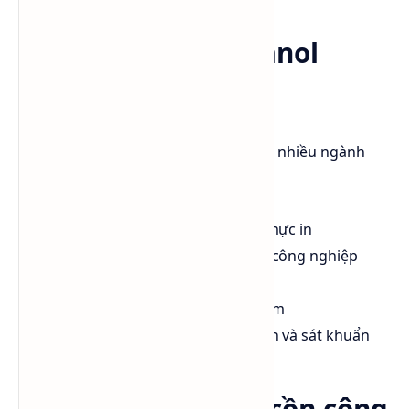
Ứng dụng của Ethanol
trong công nghiệp
Ethanol được sử dụng rộng rãi trong nhiều ngành
công nghiệp:
Dung môi trong sản xuất sơn, mực in
Sản xuất hóa chất và dung môi công nghiệp
Sản xuất nhiên liệu sinh học
Sản xuất mỹ phẩm và dược phẩm
Dùng trong công nghiệp vệ sinh và sát khuẩn
Lưu ý khi sử dụng cồn công