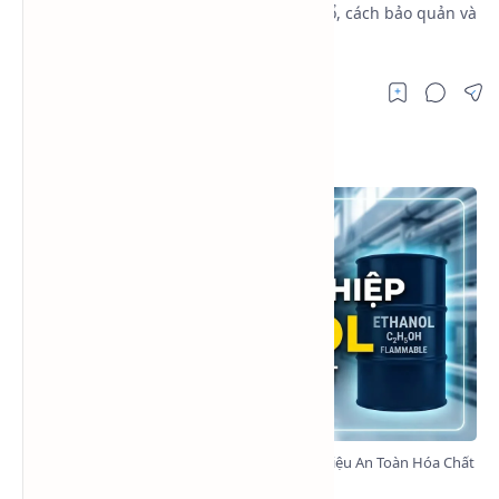
hóa chất, tính chất vật lý, nguy cơ cháy nổ, cách bảo quản và
ứng dụng trong công nghiệp.
MSDS Cồn Công Nghiệp (Ethanol) – Bảng Dữ Liệu An Toàn Hóa Chất