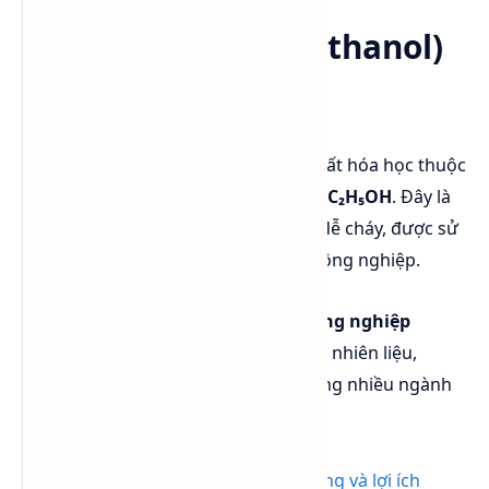
Cồn công nghiệp (Ethanol)
là gì?
Cồn công nghiệp (
Ethanol
) là hợp chất hóa học thuộc
nhóm Alcohol với công thức phân tử
C₂H₅OH
. Đây là
chất lỏng không màu, dễ bay hơi và dễ cháy, được sử
dụng rộng rãi trong nhiều lĩnh vực công nghiệp.
Khác với cồn thực phẩm,
Ethanol công nghiệp
thường được sử dụng làm dung môi, nhiên liệu,
nguyên liệu sản xuất hóa chất và trong nhiều ngành
sản xuất công nghiệp.
Xem thêm:
Ethanol là gì? Ứng dụng và lợi ích