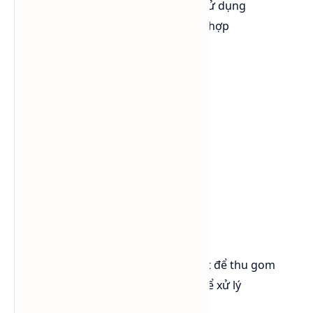
Không hút thuốc gần khu vực sử dụng
Trang bị thiết bị chữa cháy phù hợp
Chất chữa cháy phù hợp
Bình CO₂
Bọt chữa cháy
Bột chữa cháy khô
4. Xử lý khi bị tràn đổ
Thông gió khu vực bị tràn
Loại bỏ nguồn gây cháy
Dùng cát hoặc vật liệu thấm hút để thu gom
Đưa vào thùng chứa phù hợp để xử lý