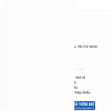
HÓA CHẤT SAPA™
Công ty TNHH Thương Mại Dịch Vụ SAPA
Địa chỉ: 450 Lý Thái Tổ, Phường Vườn Lài, Tp. Hồ Chí Minh
MST:
0301161018
Hotline: 0984.541.045 (Zalo, Viber, Call,...)
Điều khoản
Loại hình
Cam kết chất lượng
Mua bán nhỏ lẻ
Đổi trả hàng
Phân phối
Giao hàng
Nhập khẩu
Bảo mật thông tin
Ủy thác nhập khẩu