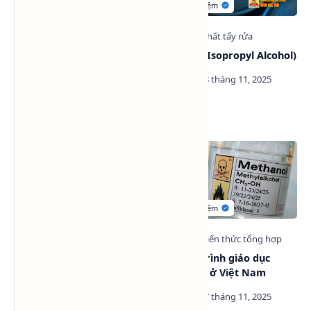
Ethanol là gì? Ứng dụng và
IPA Tech (Isopropyl Alcohol)
lợi ích của cồn ethanol
trong đời sống và công
nghiệp
Refined Glycerine 99,7%
Chương trình giáo dục
(indonesia)
Methanol ở Việt Nam