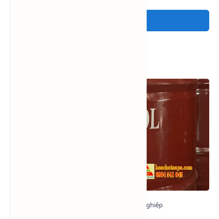
Đăng nhận xét
Xem nhiều trong tuần
Methanol - Methyl alcohol - CH3OH