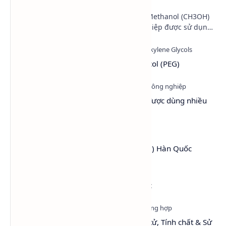
Trong ngành hóa chất công nghiệp, Methanol (CH3OH)
là một trong những loại cồn công nghiệp được sử dụng
phổ biến nhất hiện nay nhờ khả năng hòa tan …
Tìm hiểu hóa chất Polyethylene Glycol (PEG)
Top 6 dung môi làm chậm khô sơn được dùng nhiều
nhất hiện nay
PEG 4000 (Polyethylene Glycol 4000) Hàn Quốc
Isopropyl Alcohol (IPA) LG Hàn Quốc
Toluene: Cấu trúc, Khối lượng phân tử, Tính chất & Sử