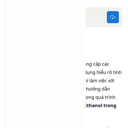
MSDS Ethanol.pdf
286 KB
Kết luận
MSDS Cồn công nghiệp (Ethanol)
cung cấp các
thông tin quan trọng giúp người sử dụng hiểu rõ tính
chất, nguy cơ và cách xử lý an toàn khi làm việc với
hóa chất này. Việc tuân thủ đúng các hướng dẫn
trong MSDS giúp đảm bảo an toàn trong quá trình
vận chuyển, bảo quản và sử dụng Ethanol trong
công nghiệp
.