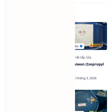
Bài viết liên quan
Isopropyl Alcohol (IPA) LG
Cồn IPA Taiwan (Isopropyl
Hàn Quốc
Alcohol)