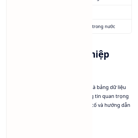
Điểm sôi
Khoảng 78.3°C
Độ tan
Tan hoàn toàn trong nước
MSDS Cồn công nghiệp
(Ethanol)
MSDS (Material Safety Data Sheet)
là bảng dữ liệu
an toàn hóa chất, cung cấp các thông tin quan trọng
liên quan đến nguy cơ, cách xử lý sự cố và hướng dẫn
sử dụng hóa chất an toàn.
1. Nhận dạng nguy hiểm