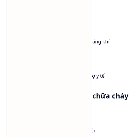
Rửa bằng nước và xà phòng
Hít phải
Di chuyển nạn nhân đến nơi thoáng khí
Nuốt phải
Không tự ý gây nôn và cần hỗ trợ y tế
3. Biện pháp phòng cháy chữa cháy
Ethanol là hóa chất dễ cháy nên cần:
Tránh xa nguồn lửa và tia lửa điện