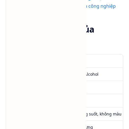
của cồn ethanol trong đời sống và công nghiệp
Thông tin cơ bản của
Ethanol
Tên hóa học
Ethanol
Tên gọi khác
Ethyl Alcohol, Alcohol
Công thức hóa học
C₂H₅OH
CAS Number
64-17-5
Ngoại quan
Chất lỏng trong suốt, không màu
Mùi
Mùi cồn đặc trưng