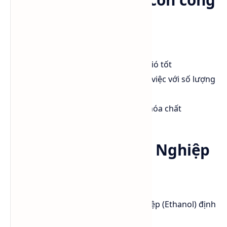
nghiệp
Không sử dụng gần nguồn lửa
Sử dụng trong khu vực thông gió tốt
Trang bị thiết bị bảo hộ khi làm việc với số lượng
lớn
Tuân thủ các quy định an toàn hóa chất
Tải MSDS Cồn Công Nghiệp
(Ethanol)
Các bạn tải file MSDS Cồn Công Nghiệp (Ethanol) định
dạng PDF theo liên kết dưới đây: