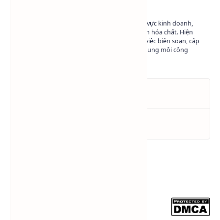
Có hơn 10 năm kinh nghiệm trong lĩnh vực kinh doanh,
marketing và phát triển nội dung ngành hóa chất. Hiện
đang làm việc tại Hóa Chất SAPA trong việc biên soạn, cập
nhật và chia sẻ kiến thức về hóa chất - dung môi công
nghiệp.