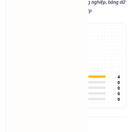
Từ khóa:
MSDS Ethanol
,
MSDS cồn công nghiệp
,
bảng dữ
liệu an toàn Ethanol
,
ethanol công nghiệp
5.0
/5
4
đánh giá
Đánh giá của bạn:
5
4
4
0
3
0
2
0
1
0
Về tác giả