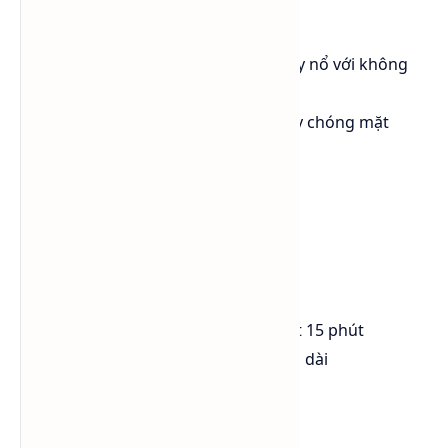
Ethanol là chất
dễ cháy
Hơi cồn có thể tạo hỗn hợp cháy nổ với không
khí
Tiếp xúc nồng độ cao có thể gây chóng mặt
hoặc kích ứng mắt
2. Biện pháp sơ cứu
Tiếp xúc với mắt
Rửa mắt bằng nước sạch ít nhất 15 phút
Đến cơ sở y tế nếu kích ứng kéo dài
Tiếp xúc với da