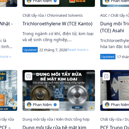
Nhật -
Trichloroethylene W (TCE Kanto)
Dung môi Tri
(TCE) Asahi
Trong ngành cơ khí, điện tử, kim loại
và vệ sinh công nghiệp,
là
Trichloroethyl
Trichloroethylene (TCE) là dung môi
 tinh
hòa tan đặc bi
tẩy dầu mỡ được sử dụng rất phổ
 Asahi
được sử dụng 
biến nhờ khả năng …
) . Nhờ
xuất và gia cô
năng hòa ta…
PCE –
Dung môi tẩy rửa bề mặt kim
PCE Trung Q