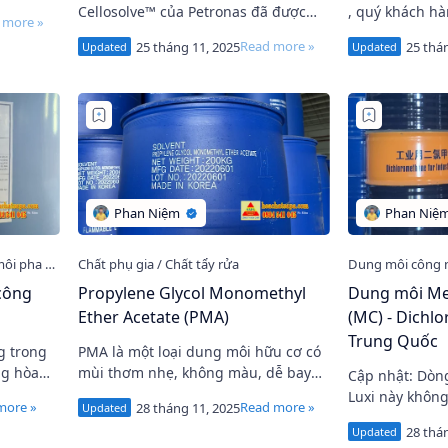
g nghiệp.
Cellosolve™ của Petronas đã được
, quý khách hà
đổi tên thành Ethonas EB . Trước kia,
các dòng xuất
dòng sản phẩm Butyl Cellosolve™
Độ hoặc CAC Trung Quốc. Ethylglycol
(BCS) của D…
Ac…
công
Propylene Glycol Monomethyl
Dung môi Me
Ether Acetate (PMA)
(MC) - Dichl
Trung Quốc
PMA là một loại dung môi hữu cơ có
ng hòa
mùi thơm nhẹ, không màu, dễ bay
Cập nhật: Dòng sản phẩm phuy MC
ương đối
hơi, được sử dụng trong nhiều ứng
Luxi này không còn được sản xuất,
ải.
dụng khác nhau, bao gồm sơn, mực
quý khách hàn
in, chất tẩy r…
các dòng khác