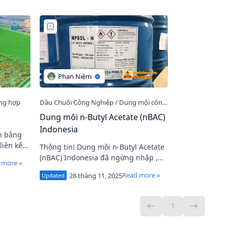
Nhật . Dichlo…
Dung môi n-Butyl Acetate (nBAC)
Indonesia
iên kết
Thông tin! Dung môi n-Butyl Acetate
cho lớp
(nBAC) Indonesia đã ngừng nhập ,
ng lên.
vui lòng xem sản phẩm thay thế N-
Butyl Acetate, nBAC bồn ! N-Butyl
acetate (…