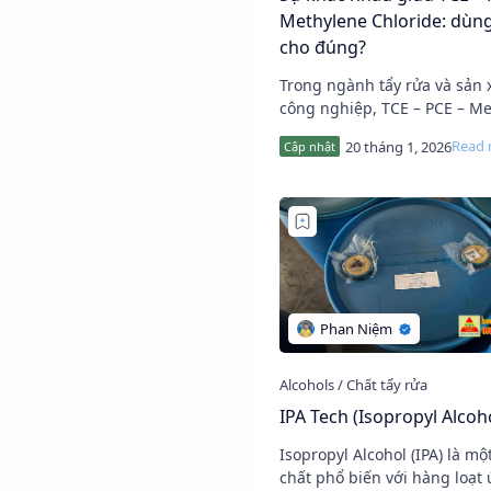
Methylene Chloride: dùn
cho đúng?
Trong ngành tẩy rửa và sản 
công nghiệp, TCE – PCE – M
Chloride là ba dung môi được sử
dụng rất phổ biến. Tuy nhiê
ít doanh nghi…
IPA Tech (Isopropyl Alcoh
Isopropyl Alcohol (IPA) là mộ
chất phổ biến với hàng loạt