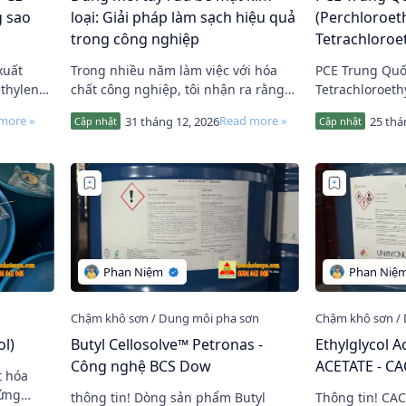
g sao
loại: Giải pháp làm sạch hiệu quả
(Perchloroeth
trong công nghiệp
Tetrachloroe
xuất
Trong nhiều năm làm việc với hóa
PCE Trung Quốc
ethylene
chất công nghiệp, tôi nhận ra rằng
Tetrachloroethylene. Tê
chất lượng làm sạch bề mặt kim loại
(Perchloroethyl
n, không
quyết định trực tiếp đến độ bền, tính
thẩm m…
ol)
Butyl Cellosolve™ Petronas -
Ethylglycol 
Công nghệ BCS Dow
ACETATE - CAC
t hóa
 ứng
thông tin! Dòng sản phẩm Butyl
Thông tin! CAC Brazil đã ngừng nhập