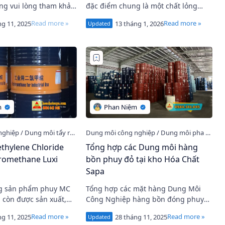
ng vui lòng tham khảo
đặc điểm chung là một chất lỏng
 xứ khác như CAC Ấn
trong suốt, không màu, có khả năng
hòa tan tốt, giới hạn sôi tương đối
hẹp và tố…
thylene Chloride
Tổng hợp các Dung môi hàng
oromethane Luxi
bồn phuy đỏ tại kho Hóa Chất
Sapa
Tổng hợp các mặt hàng Dung Môi
Công Nghiệp hàng bồn đóng phuy
g có thể tham khảo
màu đỏ. Đây là các mặt hàng không
 như MC Taiwan , MC
phải là thế mạnh nhất của chúng tôi