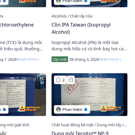
chloroethylene
Cồn IPA Taiwan (Isopropyl
Alcohol)
ene (TCE) là dung môi
Isopropyl Alcohol (IPA) là một loại
ệt hiệu quả, thường
dung môi hữu cơ có tính bay hơi cao,
trong các ngành sản
được ứng dụng rộng rãi trong các
ng kim loại. Nhờ khả
ngành công nghiệp và đời sống
hàng ngày. Sả…
uốc
Dung môi Tergitol™ NP-9