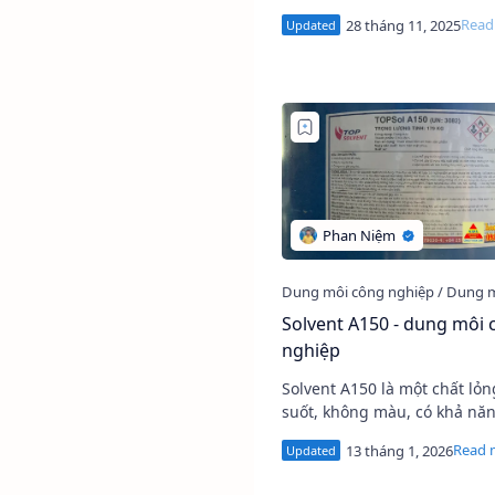
dụng trong đời sống và côn
IPA Tech – sản phẩm chất lượng cao
– tự hào m…
Solvent A150 - dung môi 
nghiệp
Solvent A150 là một chất lỏng trong
suốt, không màu, có khả nă
tan tốt. Nó có giới hạn sôi t
hẹp và tốc độ bay hơi vừa ph