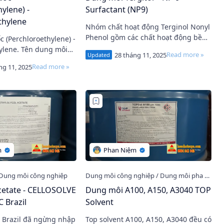
ylene) -
Surfactant (NP9)
thylene
Nhóm chất hoạt động Terginol Nonyl
Phenol gồm các chất hoạt động bề
 (Perchloroethylene) -
mặt nonion có rất nhiều ứng dụng
n dung môi
như: sản xuất các sản phẩm tẩy rửa,
ene) -
sơn, coatin…
Tetrachloroethylene Gọi tắt …
Acetate - CELLOSOLVE
Dung môi A100, A150, A3040 TOP
 Brazil
Solvent
Top solvent A100, A150, A3040 đều có