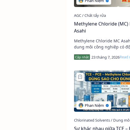
Methylene Chloride (MC) 
Asahi
Methylene Chloride MC Asahi 
dung môi công nghiệp có độ
khiết cao, được sản xuất bởi
Kasei Corporation (Nhật Bản
khả năng hòa ta…
Sự khác nhau giữa TCE – 