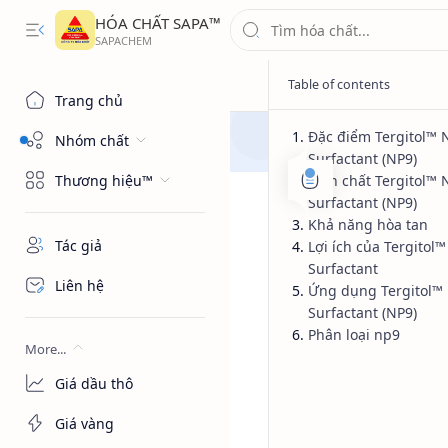
HÓA CHẤT SAPA™
Trang chủ
Đặc điểm Tergitol™ 
Nhóm chất
Surfactant (NP9)
Thương hiệu™
Tính chất Tergitol™ 
Surfactant (NP9)
Khả năng hòa tan
Tác giả
Lợi ích của Tergitol
Surfactant
Liên hệ
Ứng dụng Tergitol™
Surfactant (NP9)
Phân loại np9
More...
Giá dầu thô
Giá vàng