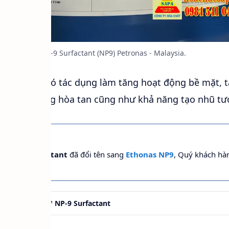
Tergitol™ NP-9 Surfactant (NP9) Petronas - Malaysia.
ề mặt này có tác dụng làm tăng hoạt động bề mặt, 
t và khả năng hòa tan cũng như khả năng tạo nhũ tư
™ NP-9 Surfactant
đã đổi tên sang
Ethonas NP9
, Quý khách hàn
hẩm.
Tergitol™ NP-9 Surfactant
NP9ML