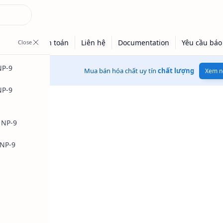
NP-9
Mua bán hóa chất uy tín
chất lượng
Xem n
NP-9
™ NP-9
 NP-9