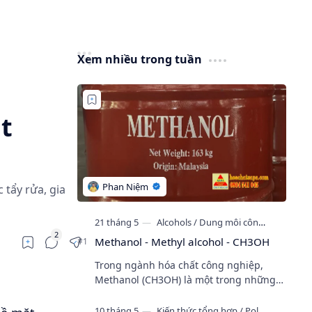
Xem nhiều trong tuần
t
tẩy rửa, gia
Methanol - Methyl alcohol - CH3OH
Trong ngành hóa chất công nghiệp,
Methanol (CH3OH) là một trong những
loại cồn công nghiệp được sử dụng phổ
biến nhất hiện nay nhờ khả năng hòa