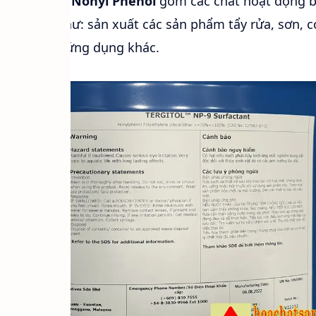
g Terginol Nonyl Phenol
gồm các chất hoạt động 
ứng dụng như: sản xuất các sản phẩm tẩy rửa, sơn, c
g và nhiều ứng dụng khác.