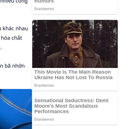
 nhiều công
ệu khác nhau
 hóa chất
.
ặn bã nhờn