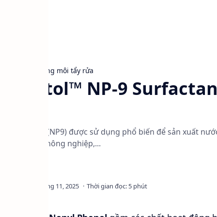
g bề mặt
Dung môi tẩy rửa
Tergitol™ NP-9 Surfactan
 Surfactant (NP9) được sử dụng phổ biến để sản xuất nước 
n và coating, nông nghiệp,...