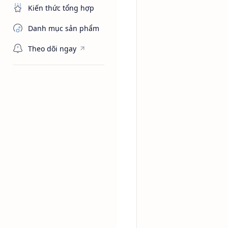
Kiến thức tổng hợp
Danh mục sản phẩm
Theo dõi ngay
Chất hoạt độn
Trang chủ
Dung môi 
(NP9)
Dung môi Tergitol™ NP-9
công giấy và dệt sợi, sơ