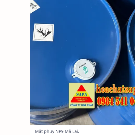
Mặt phuy NP9 Mã Lai.