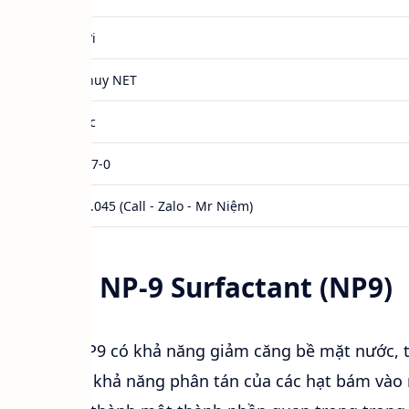
Hàng mới
210Kg/Phuy NET
Hàn Quốc
127087-87-0
0984.541.045 (Call - Zalo - Mr Niệm)
rgitol™ NP-9 Surfactant (NP9)
g bề mặt
: NP9 có khả năng giảm căng bề mặt nước, t
và làm tăng khả năng phân tán của các hạt bám vào