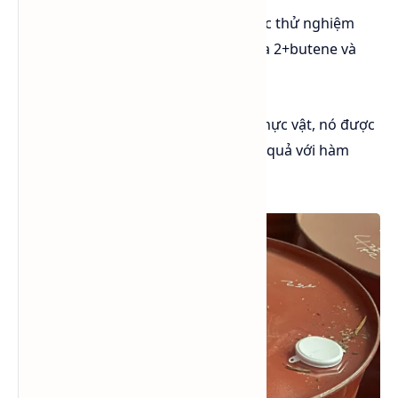
Một số phương pháp khác cũng được thử nghiệm
nhưng không khả thi gồm có oxy hóa 2+butene và
oxy hóa isobutylbenzene
Ngoài ra MEK cũng được sinh ra từ thực vật, nó được
tìm thấy trong một số trái cây và rau quả với hàm
lượng thấp.