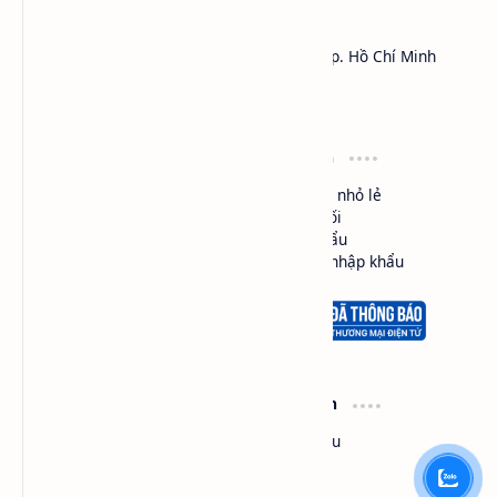
Công ty TNHH Thương Mại Dịch Vụ SAPA
Địa chỉ: 450 Lý Thái Tổ, Phường Vườn Lài, Tp. Hồ Chí Minh
MST:
0301161018
Hotline: 0984.541.045 (Zalo, Viber, Call,...)
Điều khoản
Loại hình
Cam kết chất lượng
Mua bán nhỏ lẻ
Đổi trả hàng
Phân phối
Giao hàng
Nhập khẩu
Bảo mật thông tin
Ủy thác nhập khẩu
Hổ trợ
Thông tin
Bản đồ văn phòng
Giới thiệu
Bản đồ kho
Liên hệ
Tư vấn
Sitemap