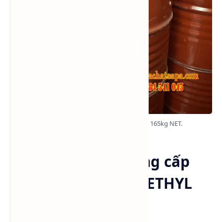
Dung môi MEK hàng bồn đóng phuy 165kg NET.
Liên hệ công ty cung cấp
dung môi METHYL ETHYL
KETONE