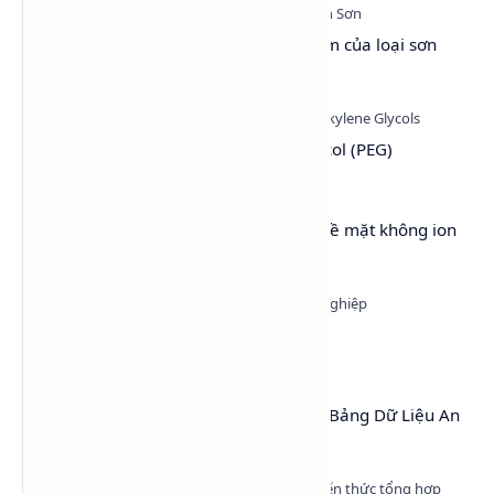
Sơn Hệ Nước - Tổng quan và ưu điểm của loại sơn
thân thiện với môi trường
Tìm hiểu hóa chất Polyethylene Glycol (PEG)
Lutensol® A 9 N – Chất hoạt động bề mặt không ion
(LA9)
Methanol - Methyl alcohol - CH3OH
MSDS Cồn Công Nghiệp (Ethanol) – Bảng Dữ Liệu An
Toàn Hóa Chất