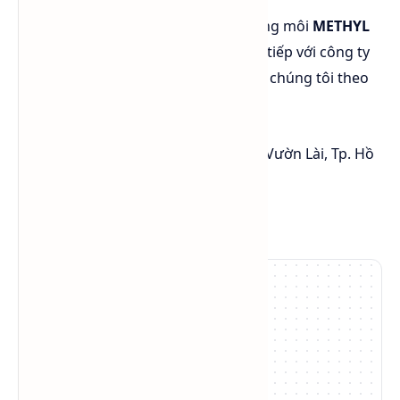
Quý khách hàng có nhu cầu mua dung môi
METHYL
ETHYL KETONE
, vui lòng liên hệ trực tiếp với công ty
cung cấp hóa chất công nghiệp sapa chúng tôi theo
thông tin cụ thể như sau:
Địa chỉ: 450 Lý Thái Tổ, Phường Vườn Lài, Tp. Hồ
Chí Minh
SĐT:
0984 541 045
(Zalo/Call)
Email: ctysapa@gmail.com
5.0
/5
3
đánh giá
Đánh giá của bạn: