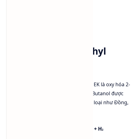
Tính tan trong nước:275g/L
Áp suất hơi: 30 kPa
Độ nhớt: 0.43 cP
Sản xuất Methyl Ethyl
Ketone (MEK)
Một trong những cách để sản xuất MEK là oxy hóa 2-
Butanol. Trong phương pháp này, 2+Butanol được
khử hydro dưới sự hiện diện của kim loại như Đồng,
Kẽm, hoặc Đồng thau:
CH
CH(OH)CH
CH
→ CH3C(O)CH
CH
+ H
3
2
3
2
3
2