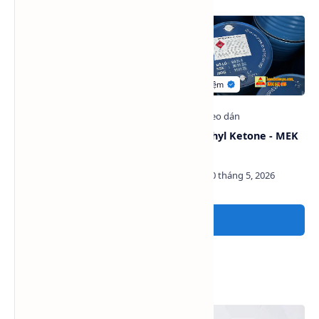
Dung môi Acetone
Methyl Ethyl Ketone - MEK
(Dimethyl Ketone)
Brenntag
Đăng nhận xét
Xem nhiều trong tuần