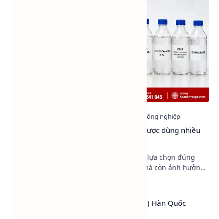
Top 6 dung môi làm chậm khô sơn được dùng nhiều
nhất hiện nay
Trong sản xuất sơn công nghiệp, việc lựa chọn đúng
dung môi không chỉ giúp pha loãng mà còn ảnh hưởng
trực tiếp đến độ bóng, độ mịn, khả năng dàn trả…
PEG 4000 (Polyethylene Glycol 4000) Hàn Quốc