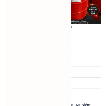
Methyl Ethyl Ketone (MEK)
Tên
Methyl Ethyl Ketone
SKU
MEK
Tình trạng
Hàng mới
Quy cách
165Kg/Phuy NET
Xuất xứ
Nhật Bản (Bồn)
CAS No
78-93-3
Giá
0984.541.045 (Call - Zalo - Mr Niệm)