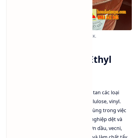
Hình ảnh trên nắp phuy MEK.
Ứng dụng Methyl Ethyl
Ketone (MEK)
Là dung môi phổ biến trong việc hòa tan các loại
gum, resin, cellulose acetate, nitrocellulose, vinyl.
Chính vì khả năng này nên nó được dùng trong việc
sản xuất các loại plastic, trong công nghiệp dệt và
trong sản xuất paraffin wax, trong sơn dầu, vecni,
chất tẩy sơn, trong sản xuất keo dán và làm chất tẩy