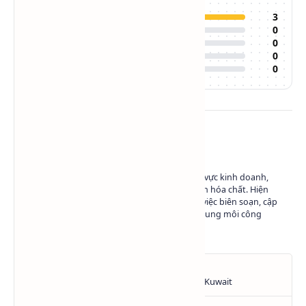
5
3
4
0
3
0
2
0
1
0
Về tác giả
Có hơn 10 năm kinh nghiệm trong lĩnh vực kinh doanh,
marketing và phát triển nội dung ngành hóa chất. Hiện
đang làm việc tại Hóa Chất SAPA trong việc biên soạn, cập
nhật và chia sẻ kiến thức về hóa chất - dung môi công
nghiệp.