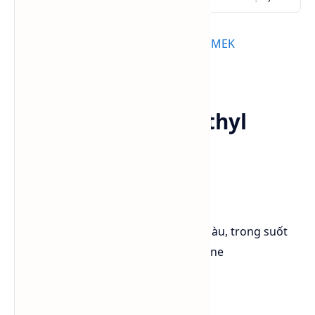
Xem thêm:
Methyl Ethyl Ketone - MEK
Brenntag (Phuy mới)
Tính chất Methyl Ethyl
Ketone (MEK)
Công thức phân tử: C₄H₈O
Khối lượng phân tử: 72.11g/mol
Ngoại quan: Chất lỏng không màu, trong suốt
Mùi: Ngọt, gần giống mùi acetone
Tỉ trọng: 0.805 g/cm3
Nhiệt độ đông đặc: -86°C
Nhiệt độ sôi: 79.64°C