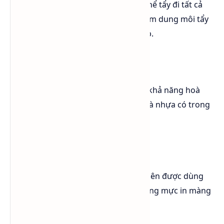
M.E.K là chất tẩy rất tốt, nó có thể tẩy đi tất cả
dầu, mỡ. Nó cũng được dùng làm dung môi tẩy
cho nhiều nhà máy công nghiệp.
c. Keo dán
M.E.K có tốc độ bay hơi nhanh, khả năng hoà
tan mạnh nhiều loại polymers và nhựa có trong
keo dán.
d. Mực in
M.E.K có khả năng hoà tan tốt nên được dùng
trong mực in, đặc biệt dùng trong mực in màng
plastic và bao bì.