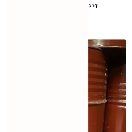
Ngoài ra M.E.K được dùng rộng rãi trong:
Sản xuất da tổng hợp
Sản xuất dầu nhờn