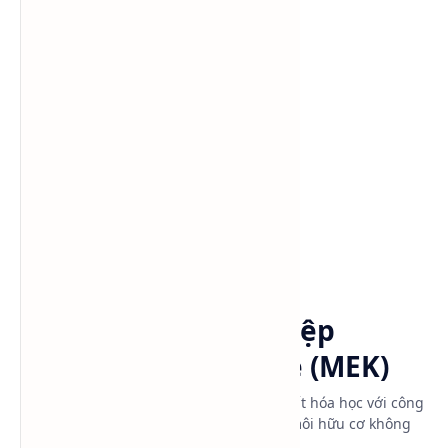
Danh mục sản phẩm
Dung môi công nghiệp
Keo dán
Trang chủ
Dung môi công nghiệp
Methyl Ethyl Ketone (MEK)
Methyl Ethyl Ketone (MEK) là một hợp chất hóa học với công
thức hóa học là C4H8O. Nó là một dung môi hữu cơ không
màu, có mùi hơi giống như acetone.