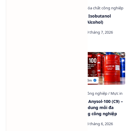
Tổng hợp các dòng Butyl
Dung môi Isobutanol
Cellosolve (BCS) có tại Hóa
(Isobutyl Alcohol)
Chất Sapa
Butanol, High Grade (Butyl
Dung môi Anysol-100 (C9) –
Alcohol)
Giải pháp dung môi đa
năng trong công nghiệp