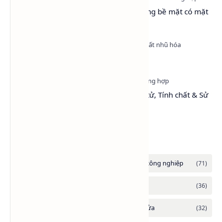
Surfactant là gì? Vì sao chất hoạt động bề mặt có mặt
ở khắp mọi nơi?
Nonyl Phenol Ethoxylate (NP9)
Toluene: Cấu trúc, Khối lượng phân tử, Tính chất & Sử
dụng
Danh mục tổng hợp