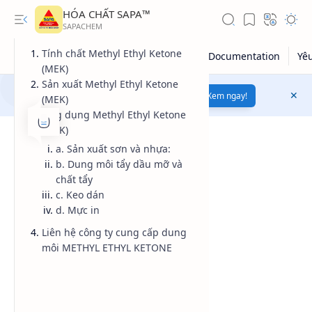
HÓA CHẤT SAPA™
Tính chất Methyl Ethyl Ketone
(MEK)
Sản xuất Methyl Ethyl Ketone
Mua bán hóa chất uy tín
chất lượng
Xem ngay!
(MEK)
Ứng dụng Methyl Ethyl Ketone
(MEK)
a. Sản xuất sơn và nhựa:
b. Dung môi tẩy dầu mỡ và
chất tẩy
c. Keo dán
d. Mực in
Liên hệ công ty cung cấp dung
môi METHYL ETHYL KETONE
Giá dầu thô
Giá vàng
Kiến thức tổng hợp