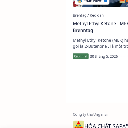
Methyl Ethyl Ketone - ME
Brenntag
Methyl Ethyl Ketone (MEK) hay còn
gọi là 2-Butanone , là một t
những dung môi công nghi
sử dụng phổ biến trong ngà
mực in, keo dán…
HÓA CHẤT SAPA