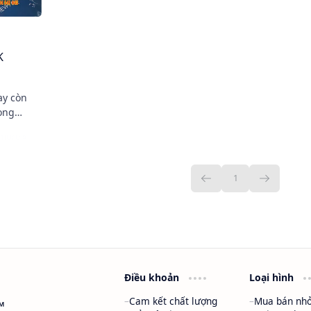
K
rong
ệp được
nh sơn,
Điều khoản
Loại hình
Cam kết chất lượng
Mua bán nhỏ
™