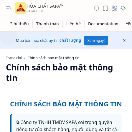
HÓA CHẤT SAPA™
Mua bán hóa chất uy tín
chất lượng
Xem ngay!
Trang chủ
Chính sách bảo mật thông
tin
CHÍNH SÁCH BẢO MẬT THÔNG TIN
Giá dầu thô
Giá vàng
🔒 Công ty TNHH TMDV SAPA coi trọng quyền
riêng tư của khách hàng, người dùng và tất cả
Kiến thức tổng hợp