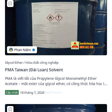
PMA Taiwan (Đài Loan) Solvent
PMA là viết tắt của Propylene Glycol Monomethyl Ether
Acetate – một ester của glycol ether, có công thức hóa học là
C6H12O3. PMA Đài Loan là dung mô…