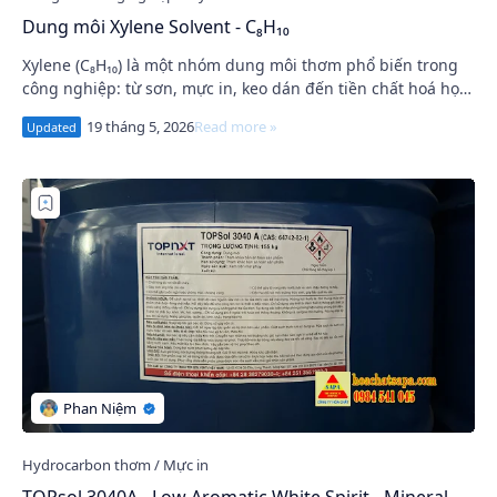
Dung môi Xylene Solvent - C₈H₁₀
Xylene (C₈H₁₀) là một nhóm dung môi thơm phổ biến trong
công nghiệp: từ sơn, mực in, keo dán đến tiền chất hoá học
(đặc biệt p-xylene là nguyên liệu …