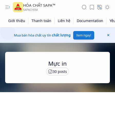
HÓA CHẤT SAPA™
Mua bán hóa chất uy tín
chất lượng
Xem ngay!
Mực in
Giá dầu thô
Giá vàng
Kiến thức tổng hợp