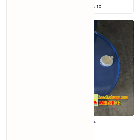
Màu sắc (APHA)
≤ 10
Mặt phuy của BCS Đài Loan.