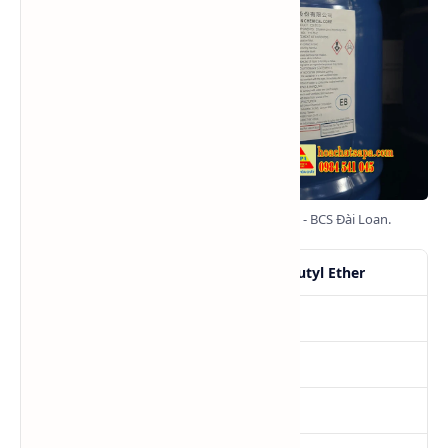
Ethylene Glycol Monobutyl Ether (EGME) - BCS Đài Loan.
Tên
Ethylene Glycol Monobutyl Ether
SKU
EGME
Tình trạng
Hàng mới
Quy cách
185Kg/Phuy NET