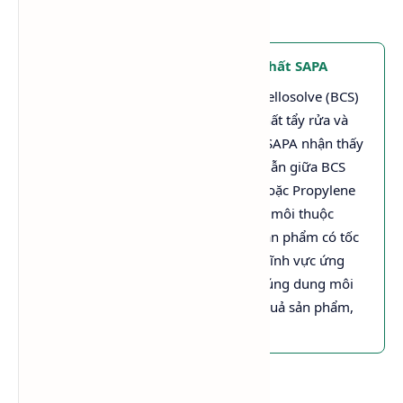
phẩm.
Kinh nghiệm thực tế từ Hóa Chất SAPA
Trong quá trình cung cấp Butyl Cellosolve (BCS)
cho các nhà máy sản xuất sơn, chất tẩy rửa và
hóa chất công nghiệp, Hóa Chất SAPA nhận thấy
nhiều khách hàng thường nhầm lẫn giữa BCS
với
Butyl Carbitol (Ethonas DB)
hoặc Propylene
Glycol Ether. Mặc dù đều là dung môi thuộc
nhóm Glycol Ether, nhưng mỗi sản phẩm có tốc
độ bay hơi, khả năng hòa tan và lĩnh vực ứng
dụng khác nhau. Việc lựa chọn đúng dung môi
ngay từ đầu sẽ giúp tối ưu hiệu quả sản phẩm,
đồng thời giảm chi phí sản xuất.