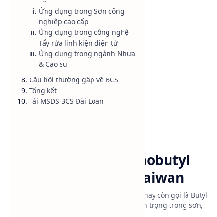
Ứng dụng trong Sơn công
Danh mục sản phẩm
nghiệp cao cấp
Ứng dụng trong công nghệ
Tẩy rửa linh kiện điện tử
Ứng dụng trong ngành Nhựa
& Cao su
Câu hỏi thường gặp về BCS
Tổng kết
Tải MSDS BCS Đài Loan
Chậm khô sơn
Chất tẩy rửa
Trang chủ
Ethylene Glycol Monobutyl
Ether (EGME) - BCS Taiwan
Ethylene Glycol Monobutyl Ether (EGME), hay còn gọi là Butyl
Cellosolve (BCS), là dung môi hữu cơ quan trọng trong sơn,
mực in, tẩy rửa công nghiệp.