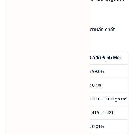
mức chất lượng
EGME (BCS Taiwan) tuân thủ các tiêu chuẩn chất
lượng quốc tế:
Chỉ Tiêu
Giá Trị Định Mức
Hàm lượng tinh khiết (%)
≥ 99.0%
Độ ẩm (%)
≤ 0.1%
Tỷ trọng (25°C)
0.900 - 0.910 g/cm³
Chỉ số khúc xạ (nD 20°C)
1.419 - 1.421
Hàm lượng aldehyde & ketone (%)
≤ 0.01%