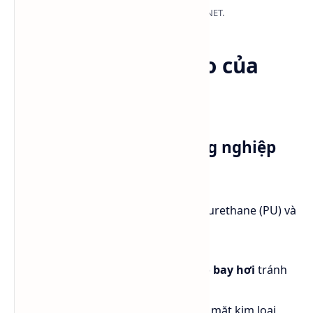
BCS Taiwan phuy sắt 185 kg NET.
Ứng dụng nâng cao của
BCS trong sản xuất
Ứng dụng trong Sơn công nghiệp
cao cấp
BCS được sử dụng trong hệ sơn polyurethane (PU) và
epoxy vì:
Giúp điều chỉnh độ nhớt,
tốc độ bay hơi
tránh
hiện tượng da cam.
Tăng khả năng bám dính lên bề mặt kim loại,