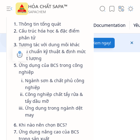
HÓA CHẤT SAPA™
Thông tin tổng quát
Cấu trúc hóa học & đặc điểm
phân tử
Mua bán hóa chất uy tín
chất lượng
Xem ngay!
Tương tác với dung môi khác
Tiêu chuẩn kỹ thuật & định mức
chất lượng
Ứng dụng của BCS trong công
nghiệp
Ngành sơn & chất phủ công
nghiệp
Công nghiệp chất tẩy rửa &
tẩy dầu mỡ
Ứng dụng trong ngành dệt
Giá dầu thô
may
Khi nào nên chọn BCS?
Giá vàng
Ứng dụng nâng cao của BCS
Kiến thức tổng hợp
trong sản xuất