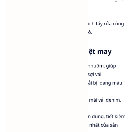
rửa trôi.
Tỷ lệ pha loãng
: 5-15% trong dung dịch tẩy rửa công
nghiệp. 2-5% trong nước rửa kính ô tô.
Ứng dụng trong ngành dệt may
Là chất trung gian trong thuốc nhuộm, giúp
màu nhuộm thấm sâu hơn vào sợi vải.
Ngăn chặn hiện tượng bề mặt vải bị loang màu
khi nhuộm.
Được dùng trong quy trình giặt mài vải denim.
Lợi ích
: Giảm lượng thuốc nhuộm cần dùng, tiết kiệm
chi phí. Tăng độ bền màu và độ đồng nhất của sản