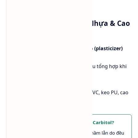
🔹
Tỷ lệ pha loãng
: 3 - 7%
Ứng dụng trong ngành Nhựa & Cao
su
BCS giúp
hòa tan chất hóa dẻo (plasticizer)
trong sản xuất PVC, PU.
Cải thiện độ mềm dẻo của cao su tổng hợp khi
phối trộn với polymer.
🔹
Ứng dụng
: Sản xuất màng nhựa PVC, keo PU, cao
su chống trượt.
Butyl Cellosolve khác gì Butyl Carbitol?
Đây là hai dung môi thường bị nhầm lẫn do đều