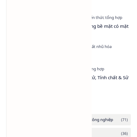
Toàn Hóa Chất
Surfactant là gì? Vì sao chất hoạt động bề mặt có mặt
ở khắp mọi nơi?
Nonyl Phenol Ethoxylate (NP9)
Toluene: Cấu trúc, Khối lượng phân tử, Tính chất & Sử
dụng
Danh mục tổng hợp