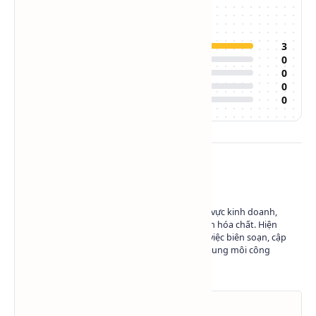
Đánh giá của bạn:
5
3
4
0
3
0
2
0
1
0
Về tác giả
Có hơn 10 năm kinh nghiệm trong lĩnh vực kinh doanh,
marketing và phát triển nội dung ngành hóa chất. Hiện
đang làm việc tại Hóa Chất SAPA trong việc biên soạn, cập
nhật và chia sẻ kiến thức về hóa chất - dung môi công
nghiệp.