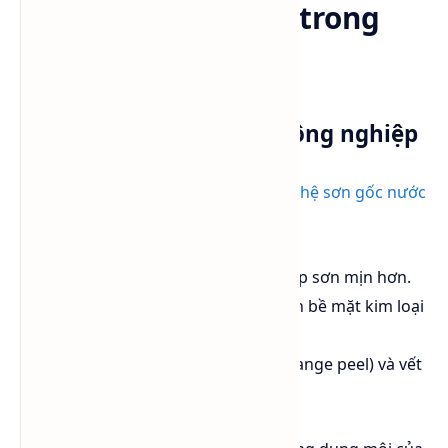
Ứng dụng của BCS trong
công nghiệp
Ngành sơn & chất phủ công nghiệp
EGME là dung môi quan trọng trong
hệ sơn gốc nước
và
sơn dung môi
, với vai trò:
Điều chỉnh độ nhớt sơn, giúp lớp sơn mịn hơn.
Cải thiện khả năng bám dính lên bề mặt kim loại
và nhựa.
Hạn chế hiện tượng da cam (orange peel) và vết
loang lổ trên bề mặt sơn.