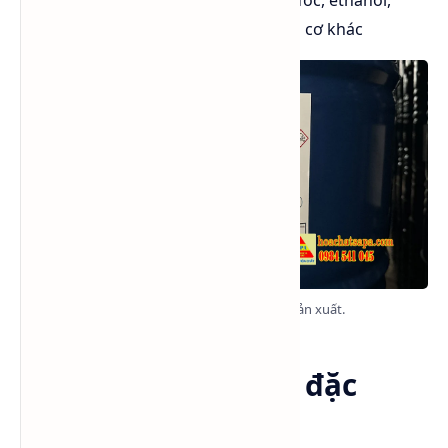
acetone và nhiều dung môi hữu cơ khác
Tem chính BCS Đài Loan từ nhà sản xuất.
Cấu trúc hóa học & đặc
điểm phân tử