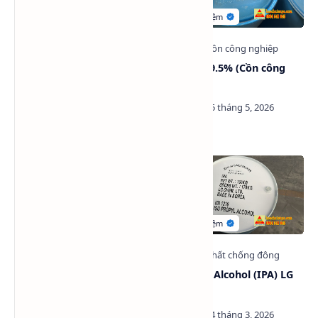
Cellosolve Acetate (CAC) -
Ethanol 99.5% (Cồn công
Ethylene Glycol Mono Ethyl
nghiệp)
Acetate
TOPsol 3040A - Low
Isopropyl Alcohol (IPA) LG
Aromatic White Spirit -
Hàn Quốc
Mineral Spirit - Dung môi