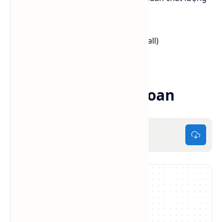
và giá tốt.
📞 Liên hệ ngay:
0984 541 045
(Zalo/Call)
✉️ Email: ctysapa@gmail.com
Tải MSDS BCS Đài Loan
BCS_tw_MSDS.pdf
115Kb
5.0
/5
3
đánh giá