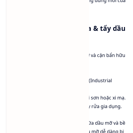
Tỷ lệ sử dụng
: 5-20% trong tổng lượng dung môi của
sơn.
Công nghiệp chất tẩy rửa & tẩy dầu
mỡ
Do tính hòa tan mạnh đối với dầu mỡ và cặn bẩn hữu
cơ, EGME là thành phần chính trong:
Dung dịch tẩy rửa công nghiệp (Industrial
Degreaser).
Chất làm sạch kim loại trước khi sơn hoặc xi mạ.
Nước rửa kính xe ô tô & chất tẩy rửa gia dụng.
Cơ chế hoạt động
: Phá vỡ liên kết giữa dầu mỡ và bề
mặt kim loại. Tạo nhũ tương giúp dầu mỡ dễ dàng bị