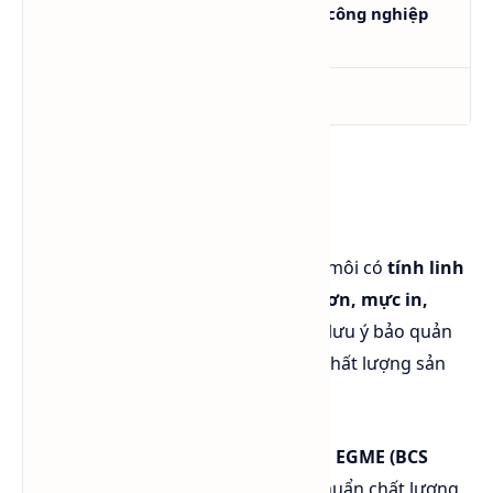
BCS có dùng trong chất tẩy rửa công nghiệp
không?
BCS có mùi mạnh không?
Tổng kết
EGME (Butyl Cellosolve) là một dung môi có
tính linh
hoạt cao
, ứng dụng rộng rãi trong
sơn, mực in,
chất tẩy rửa, điện tử và nhựa
. Cần lưu ý bảo quản
và kiểm soát nhiệt độ, pH để duy trì chất lượng sản
phẩm.
👉
Hóa Chất Sapa
là đơn vị cung cấp
EGME (BCS
Taiwan)
chính hãng, đảm bảo tiêu chuẩn chất lượng