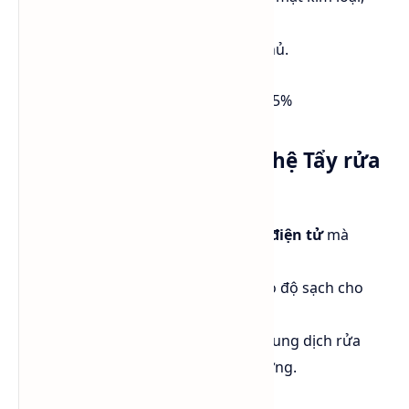
nhựa và gỗ.
Tăng độ bền hóa học của lớp phủ.
🔹
Tỷ lệ pha trộn trong sơn PU
: 5 - 15%
Ứng dụng trong công nghệ Tẩy rửa
linh kiện điện tử
BCS giúp làm sạch
bảng mạch điện tử
mà
không làm hỏng linh kiện.
Không để lại cặn dầu
, đảm bảo độ sạch cho
quá trình hàn & phủ lớp bảo vệ.
Thay thế Freon
trong một số dung dịch rửa
mạch an toàn hơn cho môi trường.