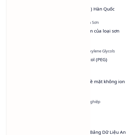
PEG 4000 (Polyethylene Glycol 4000) Hàn Quốc
Sơn Hệ Nước - Tổng quan và ưu điểm của loại sơn
thân thiện với môi trường
Tìm hiểu hóa chất Polyethylene Glycol (PEG)
Lutensol® A 9 N – Chất hoạt động bề mặt không ion
(LA9)
Methanol - Methyl alcohol - CH3OH
MSDS Cồn Công Nghiệp (Ethanol) – Bảng Dữ Liệu An