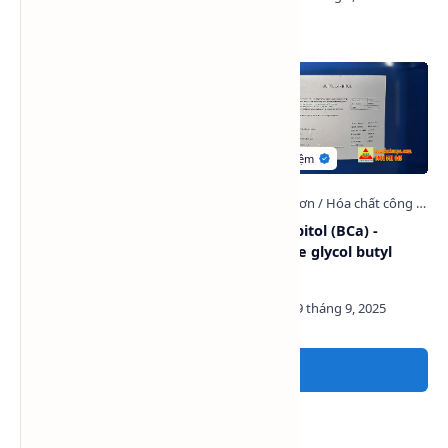
3040
Dung môi Isophorone
Butyl Carbitol (BCa) -
(IPHO), 783 Đài Loan
Diethylene glycol butyl
ether
Đăng nhận xét