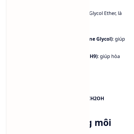
EGME (Butyl Cellosolve) thuộc nhóm Glycol Ether, là
một phân tử có hai phần chính:
Nhóm ưa nước (-OH từ Ethylene Glycol)
: giúp
hòa tan trong nước.
Nhóm ưa dầu (chuỗi Butyl -C4H9)
: giúp hòa
tan dầu mỡ và polymer.
Công thức phân tử:
C6H14O2
Công thức cấu tạo:
CH3(CH2)3OCH2CH2OH
Tương tác với dung môi