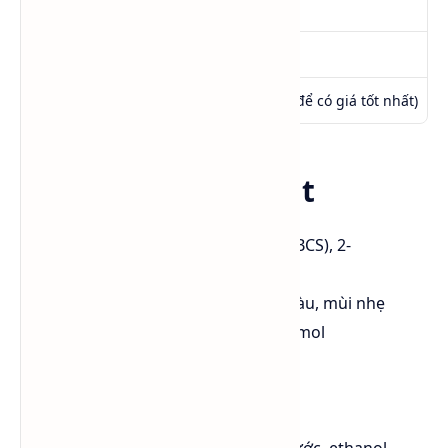
Xuất xứ
Đài Loan (UOCC)
CAS No
111-76-2
Giá
0984 541 045 (Call/Zalo để có giá tốt nhất)
Thông tin tổng quát
Tên gọi khác
: Butyl Cellosolve (BCS), 2-
Butoxyethanol
Trạng thái
: Chất lỏng không màu, mùi nhẹ
Khối lượng phân tử
: 118.17 g/mol
Nhiệt độ sôi
: ~171°C
Nhiệt độ chớp cháy
: ~62°C
Áp suất hơi
: 0.76 mmHg (25°C)
Độ tan
: Hoàn toàn tan trong nước, ethanol,