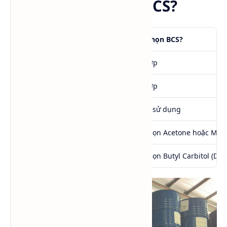
Khi nào nên chọn BCS?
Nhu cầu sử dụng
Có nên chọn BCS?
Sơn nước
✅ Phù hợp
Chất tẩy rửa công nghiệp
✅ Phù hợp
Mực in
✅ Có thể sử dụng
Muốn bay hơi rất nhanh
❌ Nên chọn Acetone hoặc MEK
Muốn bay hơi chậm hơn
❌ Nên chọn Butyl Carbitol (DB)