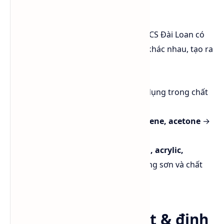
khác
Nhờ cấu trúc hydrophilic-lipophilic, BCS Đài Loan có
thể trộn lẫn với nhiều loại dung môi khác nhau, tạo ra
hệ dung môi ổn định.
Tương thích với nước
→ Ứng dụng trong chất
tẩy rửa gốc nước.
Hòa tan tốt trong toluene, xylene, acetone
→
Dùng trong sơn & mực in.
Khả năng hòa tan nhựa alkyd, acrylic,
polyurethane
→ Ứng dụng trong sơn và chất
phủ.
Tiêu chuẩn kỹ thuật & định