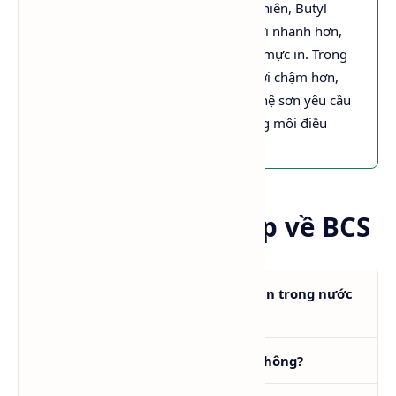
thuộc nhóm
Glycol Ether
. Tuy nhiên, Butyl
Cellosolve (BCS) có tốc độ bay hơi nhanh hơn,
phù hợp với sơn, chất tẩy rửa và mực in. Trong
khi đó, Butyl Carbitol (DB) bay hơi chậm hơn,
thường được sử dụng trong các hệ sơn yêu cầu
thời gian mở màng dài hoặc dung môi điều
chỉnh độ chảy.
Câu hỏi thường gặp về BCS
Butyl Cellosolve có tan hoàn toàn trong nước
không?
BCS có thay thế được Acetone không?