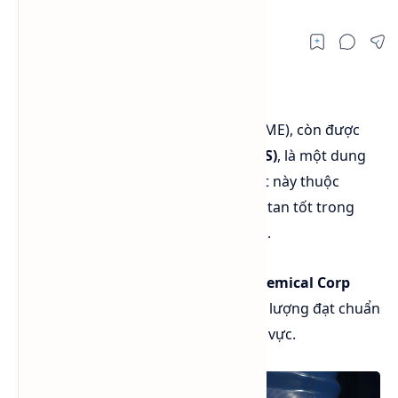
Ethylene Glycol Monobutyl Ether (EGME), còn được
biết đến với tên
Butyl Cellosolve (BCS)
, là một dung
môi có công thức
C6H14O2
. Hóa chất này thuộc
nhóm
glycol ether
, có khả năng hòa tan tốt trong
nước và nhiều dung môi hữu cơ khác.
Sản phẩm này do
Oriental Union Chemical Corp
(OUCC)
-
Đài Loan
cung cấp, với chất lượng đạt chuẩn
công nghiệp, phù hợp cho nhiều lĩnh vực.