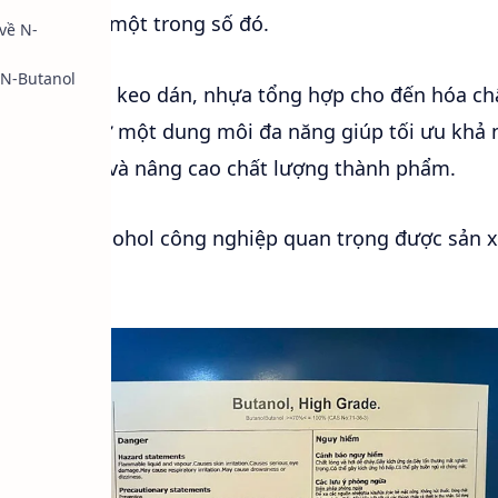
Butanol)
là một trong số đó.
về N-
 N-Butanol
ệp, mực in, keo dán, nhựa tổng hợp cho đến hóa ch
 vai trò như một dung môi đa năng giúp tối ưu khả
rình gia công và nâng cao chất lượng thành phẩm.
g những alcohol công nghiệp quan trọng được sản x
ầu.