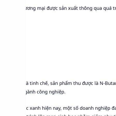
N-Butanol thương mại được sản xuất thông qua quá t
thường là:
 phản ứng và tinh chế, sản phẩm thu được là N-Buta
vụ cho các ngành công nghiệp.
hướng hóa học xanh hiện nay, một số doanh nghiệp đ