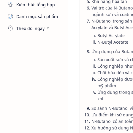
Khả năng hòa tan
Kiến thức tổng hợp
Vai trò của N-Butano
ngành sơn và coatin
Danh mục sản phẩm
N-Butanol trong sản 
Acrylate và Butyl Ace
Theo dõi ngay
Butyl Acrylate
N-Butyl Acetate
Alcohols
Dầu
Trang chủ
Butanol, 
Ứng dụng của Butan
Sản xuất sơn và c
Công nghiệp nhựa
N-Butanol là dung môi c
Chất hóa dẻo và c
ứng dụng và vai trò của
Công nghiệp dượ
mỹ phẩm
Ứng dụng trong s
khí
So sánh N-Butanol v
Ưu điểm khi sử dụng
Trong ngành hóa chấ
N-Butanol có an toà
Xu hướng sử dụng N
Acetone hay Xylene n