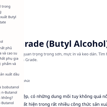
l trong
g
xuất Butyl
tate
 khí
High Grade (Butyl Alcohol
ol
hất phủ
 và cao su
ông nghiệp quan trọng trong sơn, mực in và keo dán. Tìm h
hất phụ gia
 Butanol High Grade.
c phẩm và
ản xuất dầu
à Isobutanol
 n-Butanol
t công nghiệp, có những dung môi tuy không quá nổ
n không?
-Butanol
hưng lại xuất hiện trong rất nhiều công thức sản xuấ