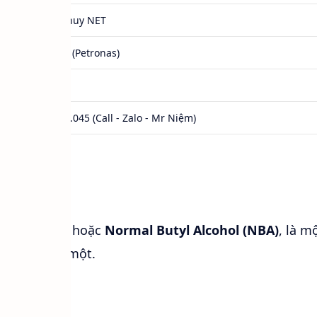
167Kg/Phuy NET
Malaysia (Petronas)
71-36-3
0984.541.045 (Call - Zalo - Mr Niệm)
 gì?
là
1-Butanol
hoặc
Normal Butyl Alcohol (NBA)
, là m
lcohol bậc một.