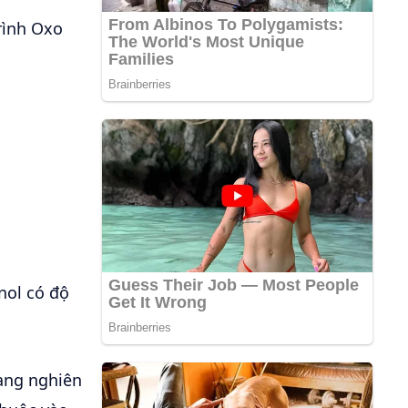
rình Oxo
nol có độ
ang nghiên