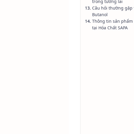
trong tương lai
N-Butanol (Normal 
Câu hỏi thường gặp 
Butanol
Thông tin sản phẩm
Từ sơn phủ công nghi
tại Hóa Chất SAPA
gian, N-Butanol đóng
tan, cải thiện quá t
Đây cũng là một tron
lượng lớn trên toàn c