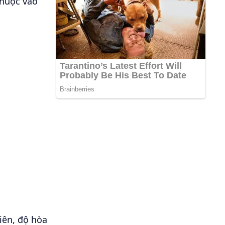
thuộc vào
iên, độ hòa