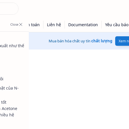
Mua bán hóa chất uy tín
chất lượng
Xem n
xuất như thế
ôi
bật của N-
 tốt
 Acetone
hiều hệ