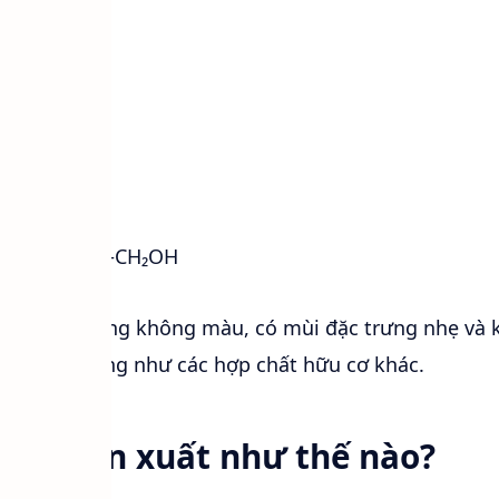
C₄H₁₀O
CH₃–CH₂–CH₂–CH₂OH
dạng chất lỏng không màu, có mùi đặc trưng nhẹ và
 dầu, sáp cũng như các hợp chất hữu cơ khác.
ược sản xuất như thế nào?