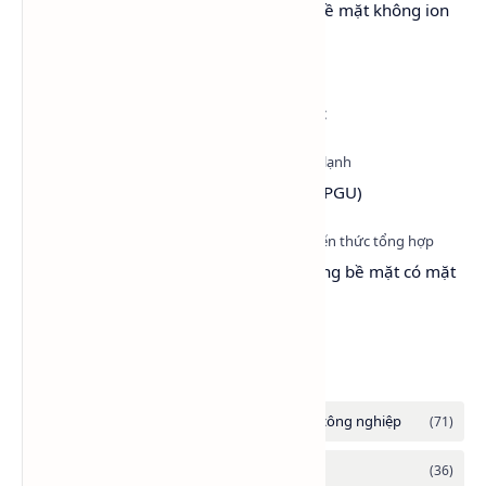
Lutensol® A 9 N – Chất hoạt động bề mặt không ion
(LA9)
Isopropyl Alcohol (IPA) LG Hàn Quốc
Propylene Glycol USP EP (PG dược - PGU)
Surfactant là gì? Vì sao chất hoạt động bề mặt có mặt
ở khắp mọi nơi?
Danh mục tổng hợp