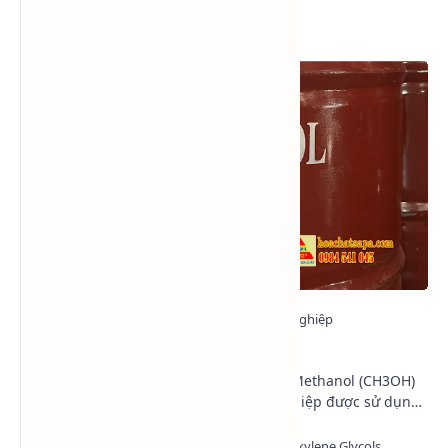
Xem nhiều trong tuần
Methanol - Methyl alcohol - CH3OH
Trong ngành hóa chất công nghiệp, Methanol (CH3OH)
là một trong những loại cồn công nghiệp được sử dụng
phổ biến nhất hiện nay nhờ khả năng hòa tan …