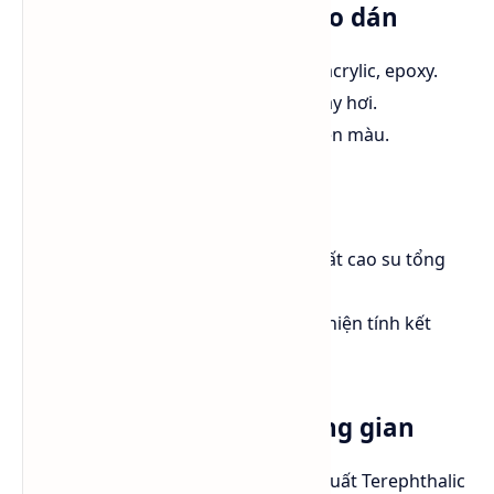
1. Ngành sơn, mực in, keo dán
Dung môi hòa tan nhựa alkyd, acrylic, epoxy.
Điều chỉnh độ nhớt và tốc độ bay hơi.
Giúp màng sơn mịn, bóng và bền màu.
2. Ngành cao su & nhựa
Xylene được dùng trong sản xuất cao su tổng
hợp, keo dán, nhựa đường.
Tăng khả năng tan chảy và cải thiện tính kết
dính.
3. Sản xuất hóa chất trung gian
p-Xylene là nguyên liệu để sản xuất Terephthalic