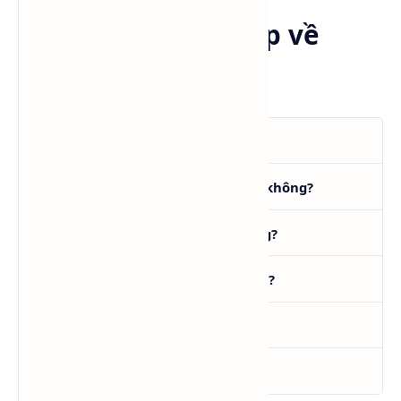
Câu hỏi thường gặp về
Xylene
Xylene dùng để làm gì?
Xylene có phải dung môi thơm không?
Xylene có tan trong nước không?
Xylene và Toluene khác nhau gì?
Xylene có dễ cháy không?
Xylene có độc không?