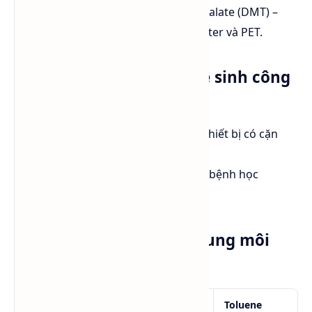
Acid (TPA) và Dimethyl Terephthalate (DMT) –
thành phần chính để tạo polyester và PET.
4. Phòng thí nghiệm & vệ sinh công
nghiệp
Là dung môi rửa, làm sạch các thiết bị có cặn
polymer hoặc sơn.
Được dùng trong phân tích mô bệnh học
(histology) để tẩy paraffin.
So sánh Xylene với các dung môi
thơm khác
Tiêu chí
Xylene
Toluene