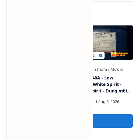
Bài viết liên quan
Dung môi Toluene (TOL -
TOPsol 3040A - Low
C₇H₈)
Aromatic White Spirit -
Mineral Spirit - Dung môi
3040
Đăng nhận xét