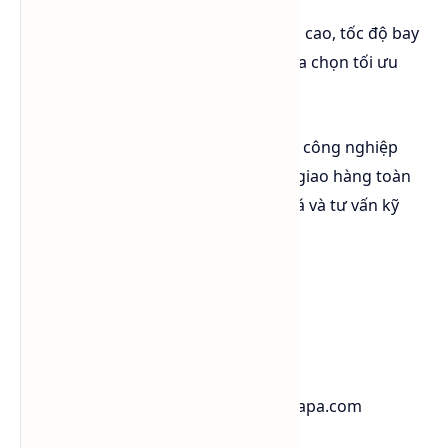
Đặc tính kỹ thuật ổn định, độ hòa tan cao, tốc độ bay
hơi phù hợp giúp Xylene trở thành lựa chọn tối ưu
cho nhiều ngành công nghiệp.
✅
Hóa Chất Sapa
cung cấp Xylene công nghiệp
chất lượng cao, chứng nhận COA, giao hàng toàn
quốc. Liên hệ ngay để nhận báo giá và tư vấn kỹ
thuật chi tiết.
📞 Liên hệ Hóa Chất Sapa
Hotline: 0984.541.045
Email: ctysapa@gmail.com
Website: https://www.hoachatsapa.com