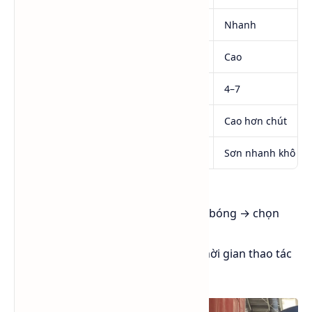
Tốc độ bay hơi
Trung bình
Nhanh
Độ hòa tan polyme
Cao
Cao
Điểm chớp cháy (°C)
25–32
4–7
Độc tính
Trung bình
Cao hơn chút
Ứng dụng chính
Sơn, keo, PET
Sơn nhanh khô
⚙️ Kỹ thuật lựa chọn:
👉 Nếu cần sơn khô chậm, bề mặt bóng → chọn
Xylene.
👉 Nếu cần bay hơi nhanh, giảm thời gian thao tác
→ chọn
Toluene
.