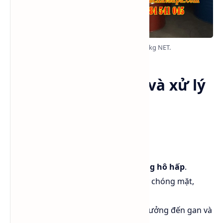
Xylene hàng bồn đóng phuy 179kg NET.
An toàn, bảo quản và xử lý
Xylene
⚠️ Tác động sức khỏe
Gây
kích ứng da, mắt và đường hô hấp
.
Hít phải nồng độ cao có thể gây chóng mặt,
buồn ngủ, rối loạn thần kinh.
Phơi nhiễm lâu dài có thể ảnh hưởng đến gan và