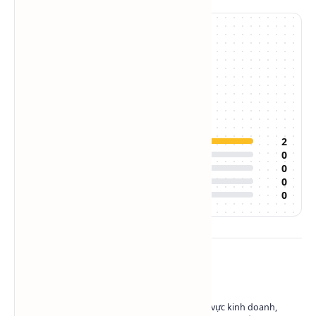
5.0
/5
2
đánh giá
Đánh giá của bạn:
5
2
4
0
3
0
2
0
1
0
Về tác giả
Có hơn 10 năm kinh nghiệm trong lĩnh vực kinh doanh,