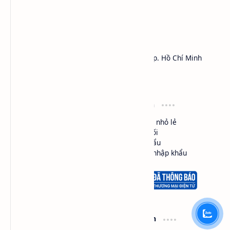
HÓA CHẤT SAPA™
Công ty TNHH Thương Mại Dịch Vụ SAPA
Địa chỉ: 450 Lý Thái Tổ, Phường Vườn Lài, Tp. Hồ Chí Minh
MST:
0301161018
Hotline: 0984.541.045 (Zalo, Viber, Call,...)
Điều khoản
Loại hình
Cam kết chất lượng
Mua bán nhỏ lẻ
Đổi trả hàng
Phân phối
Giao hàng
Nhập khẩu
Bảo mật thông tin
Ủy thác nhập khẩu
Hổ trợ
Thông tin