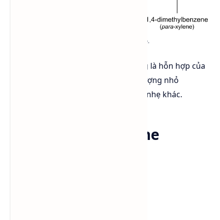
Các đồng phân của Xylene.
Trong thương mại, sản phẩm thường là hỗn hợp của
ba đồng phân này, cộng thêm một lượng nhỏ
ethylbenzene
và các hợp chất thơm nhẹ khác.
Đặc điểm của Xylene
Tên hóa học
: Xylenes
Công thức
: C₆H₄(CH₃)₂