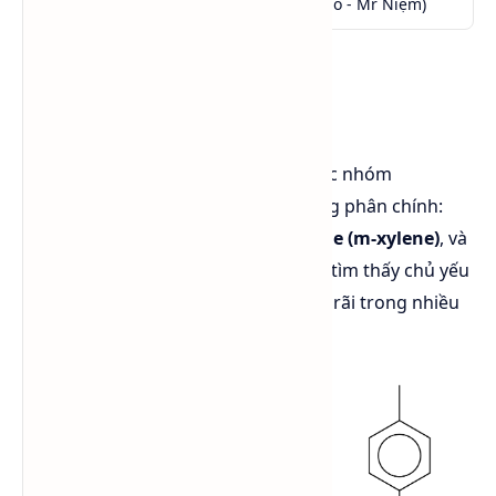
Giá
0984.541.045 (Call - Zalo - Mr Niệm)
Khái quát Xylene
Xylene là một hợp chất hóa học thuộc nhóm
hydrocarbon thơm, bao gồm ba đồng phân chính:
ortho-xylene (o-xylene)
,
meta-xylene (m-xylene)
, và
para-xylene (p-xylene)
. Xylene được tìm thấy chủ yếu
trong dầu mỏ và được sử dụng rộng rãi trong nhiều
ngành công nghiệp.