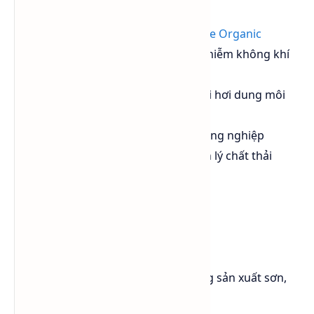
Xylene thuộc nhóm
VOC (Volatile Organic
Compound)
, dễ bay hơi gây ô nhiễm không khí
nếu kiểm soát kém.
Cần hệ thống thông gió, thu hồi hơi dung môi
hoặc tái chế dung môi thải.
Tuân thủ quy định về khí thải công nghiệp
(QCVN 19:2009/BTNMT) và quản lý chất thải
nguy hại.
Kết luận
Xylene
là dung môi quan trọng trong sản xuất sơn,
keo, mực in và chuỗi hóa dầu PET.