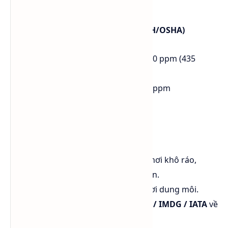
thận.
🔒 An toàn nghề nghiệp (theo NIOSH/OSHA)
Giới hạn phơi nhiễm (TWA)
: 100 ppm (435
mg/m³)
Giới hạn ngắn hạn (STEL)
: 150 ppm
IDLH
: 1000 ppm
🧯 Bảo quản & vận chuyển
Đựng trong phuy thép kín, đặt nơi khô ráo,
tránh nhiệt độ cao và tia lửa điện.
Tránh tiếp xúc trực tiếp và hít hơi dung môi.
Tuân thủ tiêu chuẩn
GHS / ADR / IMDG / IATA
về
hàng nguy hiểm.