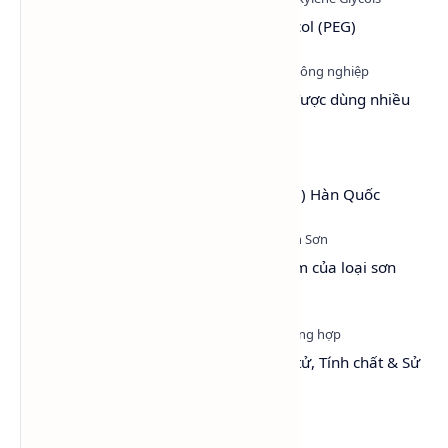
Tìm hiểu hóa chất Polyethylene Glycol (PEG)
Top 6 dung môi làm chậm khô sơn được dùng nhiều
nhất hiện nay
PEG 4000 (Polyethylene Glycol 4000) Hàn Quốc
Sơn Hệ Nước - Tổng quan và ưu điểm của loại sơn
thân thiện với môi trường
Toluene: Cấu trúc, Khối lượng phân tử, Tính chất & Sử
dụng