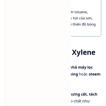
Thông tin kỹ thuật
💡 Với nhiệt sôi trung bình cao hơn toluene,
Xylene giúp điều chỉnh tốc độ bay hơi của sơn,
giảm hiện tượng “blushing” và cải thiện độ bóng
bề mặt.
Quy trình sản xuất Xylene
Xylene được sản xuất chủ yếu trong
nhà máy lọc
dầu
, bằng quá trình
catalytic reforming
hoặc
steam
cracking
từ
naphtha
.
Sau đó, hỗn hợp aromatic C8 được
chưng cất, tách
đồng phân và tinh chế
để loại bỏ tạp chất như