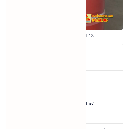
Dung môi Xylene Solvent - C8H10.
Tên
Xylene
SKU
C8H10
Tình trạng
Hàng mới
Quy cách
179Kg/Phuy NET
Xuất xứ
Hàn Quốc (Bồn đóng phuy)
CAS No
1330-20-7