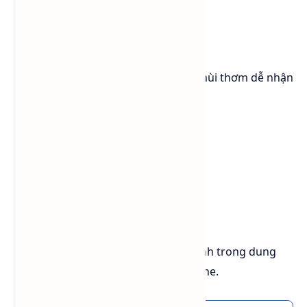
Số CAS
: 1330-20-7 (hỗn hợp)
Khối lượng phân tử
: 106,17 g/mol
Ngoại quan
: Chất lỏng trong suốt, mùi thơm dễ nhận
biết
Tỷ trọng
: 0,86–0,88 g/cm³
Điểm sôi
: 138–144°C
Điểm chớp cháy
: 25–32°C
Tan trong nước
: Không tan, tan mạnh trong dung
môi hữu cơ như ethanol, ether, toluene.