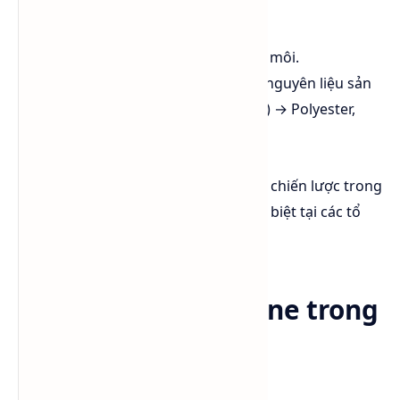
ethylbenzene và hợp chất lưu huỳnh.
Mixed Xylenes
: dùng làm dung môi.
p-Xylene tinh khiết
: dùng làm nguyên liệu sản
xuất Terephthalic Acid (TPA/PTA) → Polyester,
PET, vải sợi, bao bì nhựa.
🏭
Ứng dụng p-Xylene
là mắt xích chiến lược trong
chuỗi giá trị hóa dầu toàn cầu, đặc biệt tại các tổ
hợp hóa dầu – polyester.
Ứng dụng của Xylene trong
công nghiệp