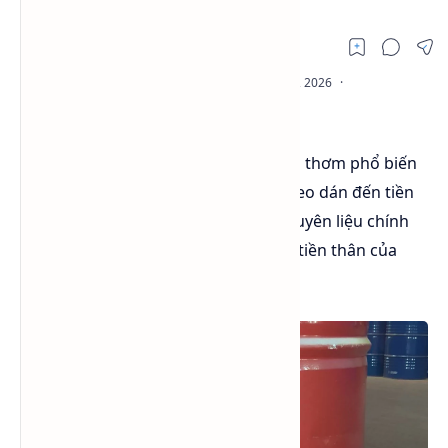
Xylene (C₈H₁₀) là một nhóm dung môi thơm phổ biến
trong công nghiệp: từ sơn, mực in, keo dán đến tiền
chất hoá học (đặc biệt p-xylene là nguyên liệu chính
để sản xuất terephthalic acid — PTA, tiền thân của
PET).