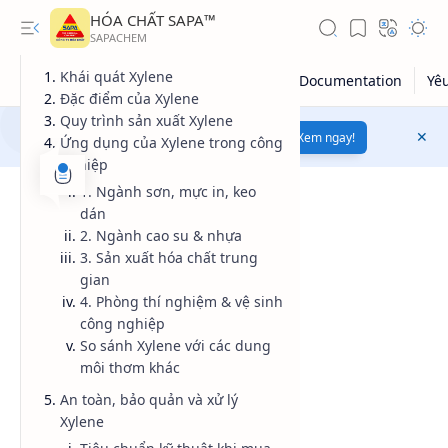
HÓA CHẤT SAPA™
Khái quát Xylene
Đặc điểm của Xylene
Quy trình sản xuất Xylene
Mua bán hóa chất uy tín
chất lượng
Xem ngay!
Ứng dụng của Xylene trong công
nghiệp
1. Ngành sơn, mực in, keo
dán
2. Ngành cao su & nhựa
3. Sản xuất hóa chất trung
gian
4. Phòng thí nghiệm & vệ sinh
công nghiệp
So sánh Xylene với các dung
Giá dầu thô
môi thơm khác
An toàn, bảo quản và xử lý
Giá vàng
Xylene
Kiến thức tổng hợp