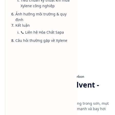
Tiêu chuẩn kỹ thuật khi mua
Xylene công nghiệp
Danh mục sản phẩm
Ảnh hưởng môi trường & quy
định
Kết luận
📞 Liên hệ Hóa Chất Sapa
Câu hỏi thường gặp về Xylene
Dung môi công nghiệp
Hydrocarbon
Trang chủ
Dung môi Xylene Solvent -
C₈H₁₀
Xylene là dung môi thơm công nghiệp dùng trong sơn, mực
in, keo và nhựa PET với khả năng hòa tan mạnh và bay hơi
ổn định.