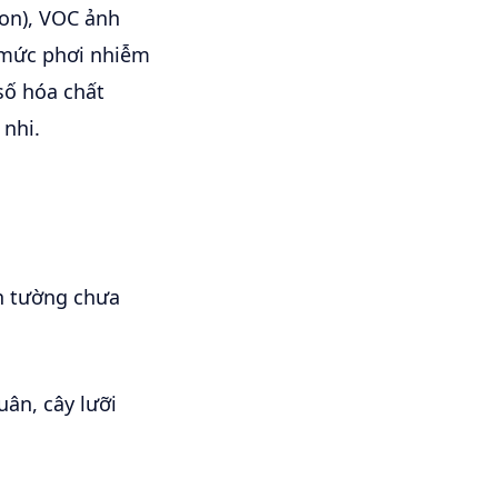
ion), VOC ảnh
n mức phơi nhiễm
ố hóa chất
 nhi.
ơn tường chưa
uân, cây lưỡi