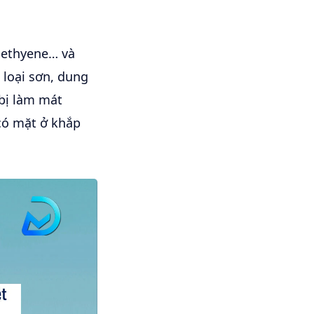
oethyene… và
 loại sơn, dung
 bị làm mát
 có mặt ở khắp