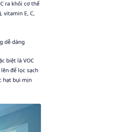
C ra khỏi cơ thể
 vitamin E, C,
ng dễ dàng
c biệt là VOC
lên để lọc sạch
c hạt bụi mịn