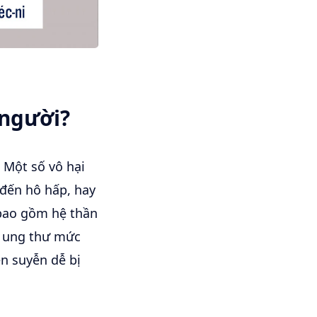
 người?
 Một số vô hại
 đến hô hấp, hay
 bao gồm hệ thần
y ung thư mức
en suyễn dễ bị