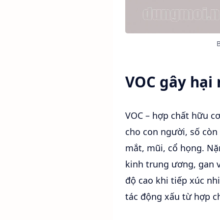
B
VOC gây hại 
VOC – hợp chất hữu cơ 
cho con người, số còn 
mắt, mũi, cổ họng. Nặ
kinh trung ương, gan 
độ cao khi tiếp xúc nh
tác động xấu từ hợp ch