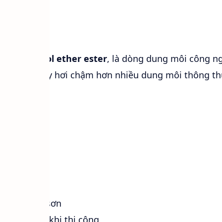
 C6H12O3
g môi glycol ether ester
, là dòng dung môi công n
à tốc độ bay hơi chậm hơn nhiều dung môi thông t
:
g màu
u loại nhựa
 bóng màng sơn
 trắng mặt khi thi công