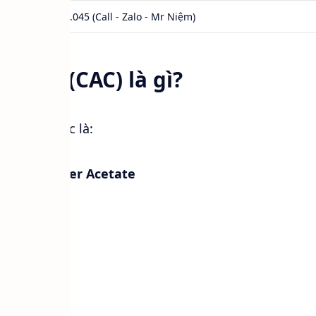
0984.541.045 (Call - Zalo - Mr Niệm)
cetate (CAC) là gì?
 tên hóa học là:
o Ethyl Ether Acetate
tate
cetate