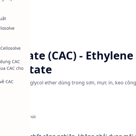
uật
llosolve
Glycol Ether
Cellosolve
 Acetate (CAC) - Ethylene
ử dụng CAC
l Acetate
ua CAC cho
 về CAC
) là dung môi glycol ether dùng trong sơn, mực in, keo côn
độ bóng.