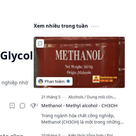
Xem nhiều trong tuần
 Glycol
g nghiệp nhờ
Methanol - Methyl alcohol - CH3OH
Trong ngành hóa chất công nghiệp,
Methanol (CH3OH) là một trong những
loại cồn công nghiệp được sử dụng phổ
biến nhất hiện nay nhờ khả năng hòa