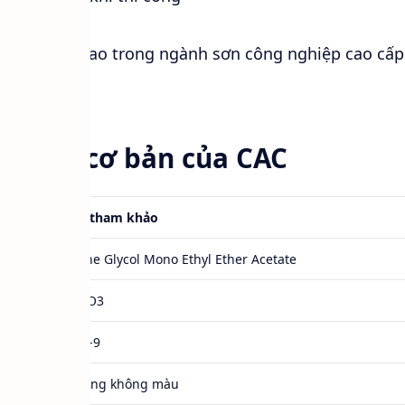
c đánh giá cao trong ngành sơn công nghiệp cao cấp
 thuật cơ bản của CAC
Giá trị tham khảo
Ethylene Glycol Mono Ethyl Ether Acetate
C6H12O3
111-15-9
Chất lỏng không màu