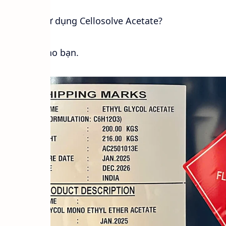
S hay PMA?
à máy sơn sử dụng Cellosolve Acetate?
ầy đủ dành cho bạn.