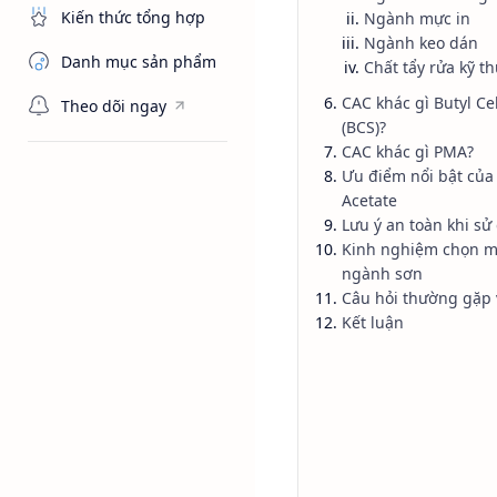
Kiến thức tổng hợp
Ngành mực in
Ngành keo dán
Danh mục sản phẩm
Chất tẩy rửa kỹ th
CAC khác gì Butyl Ce
Theo dõi ngay
(BCS)?
CAC khác gì PMA?
Chậm khô sơn
Trang chủ
Ưu điểm nổi bật của 
Cellosolve
Acetate
Lưu ý an toàn khi s
Mono Ethy
Kinh nghiệm chọn m
ngành sơn
Câu hỏi thường gặp
Cellosolve Acetate (CAC
Kết luận
hòa tan mạnh và tăng 