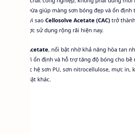
c in và hóa chất công nghiệp, không phải dung môi
 tan mạnh, vừa giúp màng sơn bóng đẹp và ổn định 
ũng là lý do vì sao
Cellosolve Acetate (CAC)
trở thàn
l ether được sử dụng rộng rãi hiện nay.
hyl Glycol Acetate
, nổi bật nhờ khả năng hòa tan nh
c độ bay hơi ổn định và hỗ trợ tăng độ bóng cho bề
n trong các hệ sơn PU, sơn nitrocellulose, mực in, 
dụng kỹ thuật khác.
ểu:
 gì?