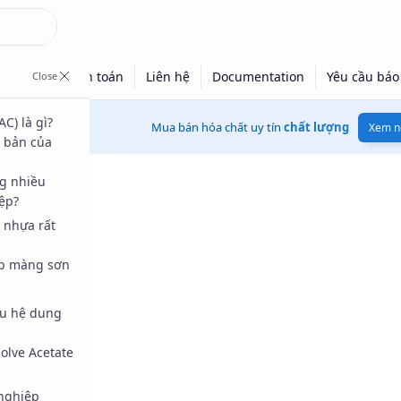
AC) là gì?
Mua bán hóa chất uy tín
chất lượng
Xem n
ơ bản của
g nhiều
ệp?
 nhựa rất
úp màng sơn
ều hệ dung
olve Acetate
nghiệp