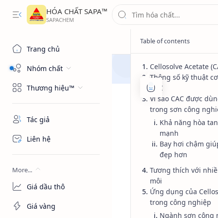
HÓA CHẤT SAPA™
Trang chủ
Cellosolve Acetate (C
Nhóm chất
Thông số kỹ thuật c
Thương hiệu™
CAC
Vì sao CAC được dùn
trong sơn công nghi
Tác giả
Khả năng hòa tan
mạnh
Liên hệ
Bay hơi chậm gi
đẹp hơn
More...
Tương thích với nhi
môi
Giá dầu thô
Ứng dụng của Cellos
trong công nghiệp
Giá vàng
Ngành sơn công 