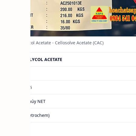
Ethyl Glycol Acetate - Cellosolve Acetate (CAC)
ETHYL GLYCOL ACETATE
CAC
Hàng mới
200Kg/Phúy NET
Ấn Độ (Petrochem)
111-15-9