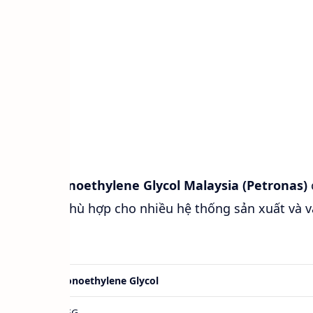
nghiệp
t
nghiệp
ìm nguồn
Monoethylene Glycol Malaysia (Petronas)
g sản phẩm phù hợp cho nhiều hệ thống sản xuất và 
.
Monoethylene Glycol
MEG