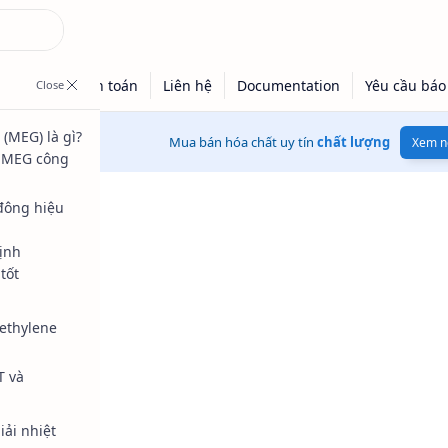
(MEG) là gì?
Mua bán hóa chất uy tín
chất lượng
Xem n
a MEG công
đông hiệu
ịnh
tốt
ethylene
T và
iải nhiệt