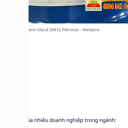
Monoethylene Glycol (MEG) Petronas - Malaysia
định
u quả
n phổ biến của nhiều doanh nghiệp trong ngành: