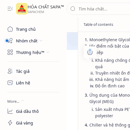
HÓA CHẤT SAPA™
Trang chủ
Monoethylene Glycol 
Nhóm chất
Ưu điểm nổi bật củ
Thương hiệu™
nghiệp
Khả năng chống 
quả
Tác giả
Truyền nhiệt ổn đ
Khả năng hút ẩm 
Liên hệ
Độ ổn định cao
Ứng dụng của Mono
More...
Glycol (MEG)
Sản xuất nhựa PE
Giá dầu thô
polyester
Giá vàng
Chiller và hệ thống g