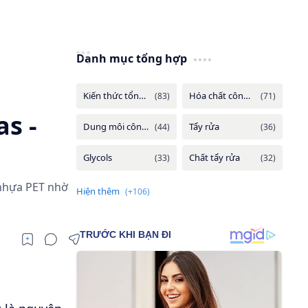
Danh mục tổng hợp
s -
 nhựa PET nhờ