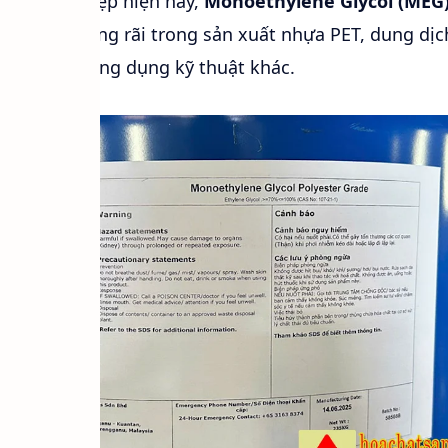
t công nghiệp hiện nay,
Monoethylene Glycol (MEG
 sử dụng rộng rãi trong sản xuất nhựa PET, dung dị
AC và nhiều ứng dụng kỹ thuật khác.