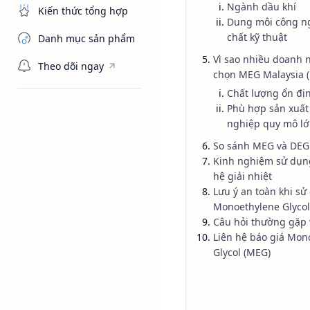
Ngành dầu khí
Kiến thức tổng hợp
Dung môi công ng
chất kỹ thuật
Danh mục sản phẩm
Vì sao nhiều doanh 
Theo dõi ngay
chọn MEG Malaysia (
Chất lượng ổn đị
Chất chống đ
Trang chủ
Phù hợp sản xuất
Monoethyl
nghiệp quy mô lớ
So sánh MEG và DEG
Malaysia
Kinh nghiệm sử dụn
hệ giải nhiệt
Monoethylene Glycol (ME
Lưu ý an toàn khi sử
truyền nhiệt ổn định.
Monoethylene Glycol
Câu hỏi thường gặp
Liên hệ báo giá Mon
Glycol (MEG)