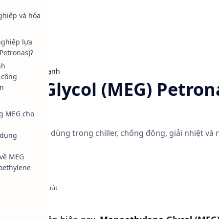
hiệp và hóa
nghiệp lựa
Petronas)?
nh
ông
Chất tải lạnh
 công
ene Glycol (MEG) Petrona
n
g MEG cho
G) Malaysia dùng trong chiller, chống đông, giải nhiệt và
 dụng
 về MEG
oethylene