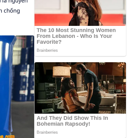
)
là nguyên
ch chống