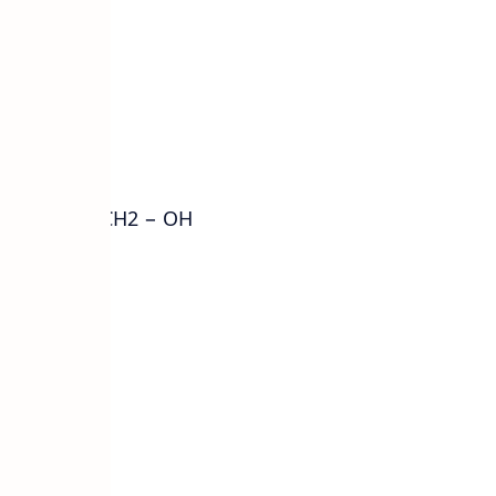
 C2H6O2
HO − CH2 − CH2 − OH
rong nước
t ẩm mạnh