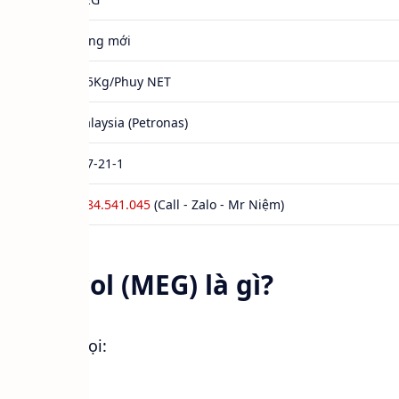
Hàng mới
235Kg/Phuy NET
Malaysia (Petronas)
107-21-1
0984.541.045
(Call - Zalo - Mr Niệm)
e Glycol (MEG) là gì?
 còn được gọi: