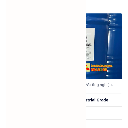
khiết khác nhau.
Propylene Glycol Industrial Grade (PGI) - PG công nghiệp.
Tên
Propylene Glycol Industrial Grade
SKU
PGI
Tình trạng
Hàng mới