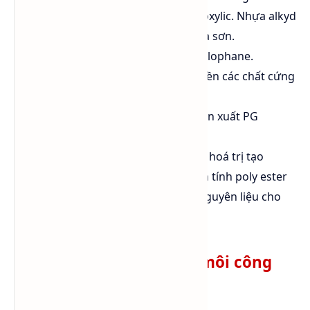
cho PG phản ứng vơi acid cacboxylic. Nhựa alkyd
resin được dùng làm keo dán và sơn.
Làm chất hoá dẻo cho màng cellophane.
Làm chất trợ nghiền trong nghiền các chất cứng
như xi năng.
Làm nguyên liệu ban đầu đết sản xuất PG
diacetate dùng làm dung môi.
Ester hoá 1,2-PG với các acid đa hoá trị tạo
thành các polyester, sau đó biến tính poly ester
với alcohol khác để tạo thành nguyên liệu cho
sơn bề mặt.
Ngành hóa chất – dung môi công
nghiệp