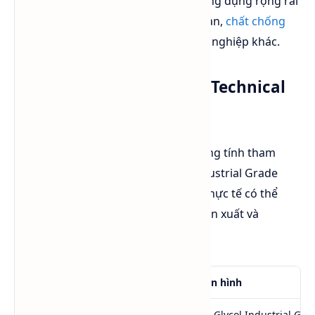
Đây là lý do Propylene Glycol được ứng dụng rộng rãi
trong các hệ thống làm mát tuần hoàn,
chất chống
đông
, nhựa PU và nhiều ngành công nghiệp khác.
Bảng thông số kỹ thuật (Technical
Data Sheet - TDS)
Lưu ý
: Các thông số dưới đây mang tính tham
khảo đối với Propylene Glycol Industrial Grade
có độ tinh khiết ≥99.5%. Chỉ tiêu thực tế có thể
thay đổi nhẹ tùy theo từng nhà sản xuất và
từng lô hàng.
Chỉ tiêu
Giá trị điển hình
Tên sản phẩm
Propylene Glycol Industrial Gra