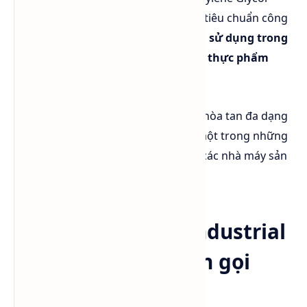
Industrial Grade được sản xuất theo tiêu chuẩn công
nghiệp và
không được khuyến nghị sử dụng trong
các sản phẩm tiếp xúc trực tiếp với thực phẩm
hoặc cơ thể người
.
Nhờ tính ổn định hóa học, khả năng hòa tan đa dạng
và hiệu quả kinh tế cao, PGI hiện là một trong những
hóa chất được sử dụng phổ biến tại các nhà máy sản
xuất trên toàn thế giới.
Propylene Glycol Industrial
Grade có những tên gọi
nào?