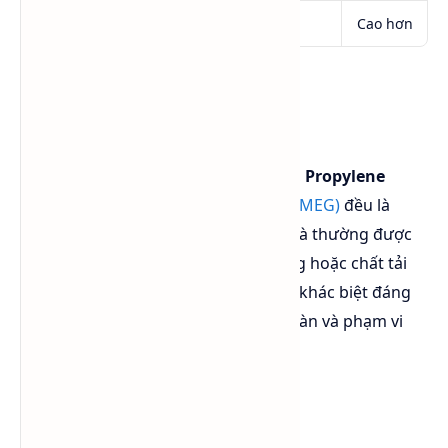
Giá thành
Thấp hơn
Cao hơn
So sánh PG và MEG
Trong lĩnh vực hóa chất công nghiệp,
Propylene
Glycol (PG)
và
Monoethylene Glycol (MEG)
đều là
những hợp chất thuộc nhóm glycol và thường được
sử dụng trong dung dịch chống đông hoặc chất tải
nhiệt. Tuy nhiên, hai sản phẩm có sự khác biệt đáng
kể về đặc tính kỹ thuật, mức độ an toàn và phạm vi
ứng dụng.
Bảng so sánh PG và MEG