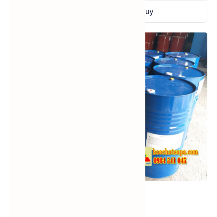
Quy cách đóng gói
215 kg/phuy
Mặt phuy PGI sắt.