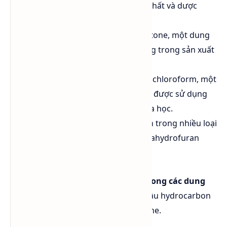
trong ngành công nghiệp hóa chất và dược
phẩm.
Acetone
: PGI hòa tan trong acetone, một dung
môi mạnh thường được sử dụng trong sản xuất
các sản phẩm nhựa và sơn.
Chloroform:
PGI hòa tan trong chloroform, một
dung môi hữu cơ mạnh thường được sử dụng
trong các phòng thí nghiệm hóa học.
Ethers
: PGI có khả năng hòa tan trong nhiều loại
ethers như diethyl ether và tetrahydrofuran
(THF).
Tuy nhiên,
PGI không hòa tan tốt trong các dung
môi không phân cực
như các loại dầu hydrocarbon
(dầu khoáng, dầu thực vật) hay hexane.