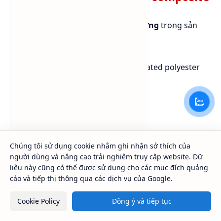
Là monomer hoặc
dung môi phản ứng
trong sản
xuất:
Nhựa không no (UPR – unsaturated polyester
resin)
Polyurethane foam
Nhựa alkyd cho sơn, vecni
Ngành dệt nhuộm – xử lý sợi
Chúng tôi sử dụng cookie nhằm ghi nhận sở thích của
người dùng và nâng cao trải nghiệm truy cập website. Dữ
Giữ ẩm và
điều chỉnh độ nhớt
cho các dung
liệu này cũng có thể được sử dụng cho các mục đích quảng
cáo và tiếp thị thông qua các dịch vụ của Google.
dịch xử lý sợi.
Giúp màu phân tán đều,
giảm bọt
trong
Cookie Policy
Đồng ý và tiếp tục
nhuộm.