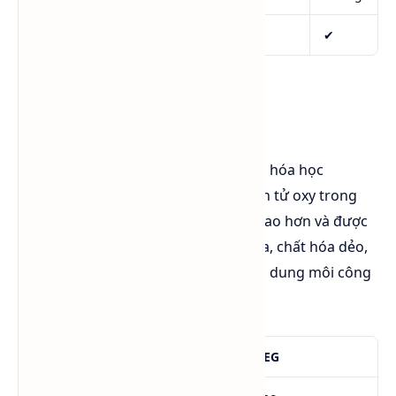
Nhựa Polyester
✔
✔
So sánh PG và DEG
Diethylene Glycol (DEG)
có công thức hóa học
C₄H₁₀O₃ và là một glycol có ba nguyên tử oxy trong
phân tử. So với PG, DEG có độ nhớt cao hơn và được
sử dụng chủ yếu trong sản xuất nhựa, chất hóa dẻo,
nhựa polyester, mực in và một số loại dung môi công
nghiệp.
Tiêu chí
PG
DEG