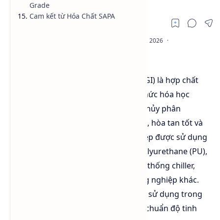
Grade
Cam kết từ Hóa Chất SAPA
Propylene Glycol Industrial Grade (PGI) là hợp chất
hữu cơ thuộc nhóm glycol có công thức hóa học
C₃H₈O₂, được sản xuất từ phản ứng thủy phân
Propylene Oxide. Với đặc tính hút ẩm, hòa tan tốt và
truyền nhiệt hiệu quả, PG công nghiệp được sử dụng
rộng rãi trong sản xuất sơn, nhựa polyurethane (PU),
nhựa polyester, chất chống đông, hệ thống chiller,
phụ gia xi măng và nhiều ngành công nghiệp khác.
Khác với PG USP/EP, PGI không được sử dụng trong
thực phẩm hoặc dược phẩm do tiêu chuẩn độ tinh