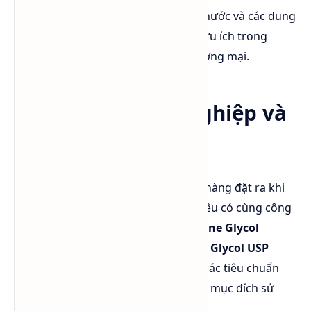
Khả năng hòa tan tốt của PGI trong nước và các dung
môi phân cực khác làm cho nó rất hữu ích trong
nhiều ứng dụng công nghiệp và thương mại.
So sánh PG công nghiệp và
PG thực phẩm
Đây là câu hỏi được rất nhiều khách hàng đặt ra khi
lựa chọn Propylene Glycol. Mặc dù đều có cùng công
thức hóa học
C₃H₈O₂
, nhưng
Propylene Glycol
Industrial Grade (PGI)
và
Propylene Glycol USP
Grade (USP/EP)
được sản xuất theo các tiêu chuẩn
chất lượng khác nhau và phục vụ các mục đích sử
dụng hoàn toàn khác biệt.