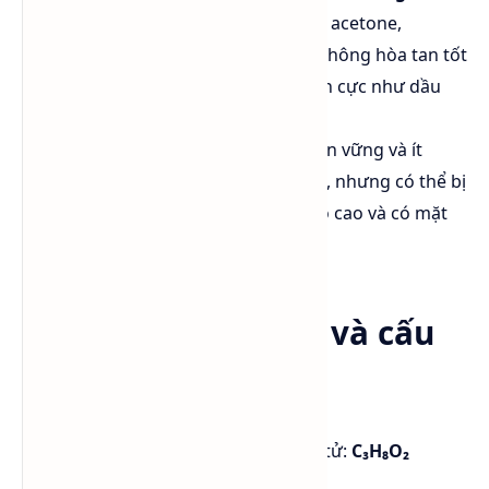
alcohols (ethanol, isopropanol), acetone,
chloroform, và một số ethers. Không hòa tan tốt
trong các dung môi không phân cực như dầu
khoáng và hexane.
Độ ổn định hóa học: PGI khá bền vững và ít
phản ứng với các hóa chất khác, nhưng có thể bị
oxi hóa trong điều kiện nhiệt độ cao và có mặt
của chất oxi hóa mạnh.
Công thức hóa học và cấu
trúc phân tử
Propylene Glycol có công thức phân tử:
C₃H₈O₂