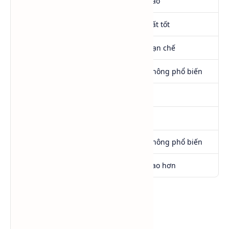
Độ nhớt
Trung bình
Cao
Hút ẩm
Rất tốt
Rất tốt
Chống đông
✔
Hạn chế
Truyền nhiệt
✔
Không phổ biến
PU
✔
✔
Sơn
✔
✔
Chất tải nhiệt
✔
Không phổ biến
Độc tính
Thấp hơn
Cao hơn
So sánh PG và DPG