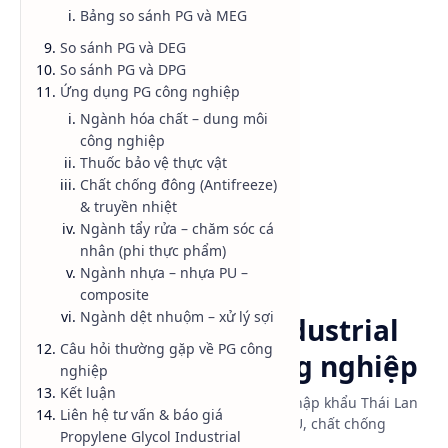
Bảng so sánh PG và MEG
Danh mục sản phẩm
So sánh PG và DEG
So sánh PG và DPG
Ứng dụng PG công nghiệp
Ngành hóa chất – dung môi
công nghiệp
Thuốc bảo vệ thực vật
Chất chống đông (Antifreeze)
& truyền nhiệt
Ngành tẩy rửa – chăm sóc cá
nhân (phi thực phẩm)
Ngành nhựa – nhựa PU –
composite
Chất bôi trơn
Chất chống đông
Trang chủ
Ngành dệt nhuộm – xử lý sợi
Propylene Glycol Industrial
Câu hỏi thường gặp về PG công
Grade (PGI) - PG công nghiệp
nghiệp
Kết luận
Propylene Glycol Industrial Grade (PGI) nhập khẩu Thái Lan
Liên hệ tư vấn & báo giá
Dow. CAS 57-55-6. Dùng cho sơn, nhựa PU, chất chống
Propylene Glycol Industrial
đông, truyền nhiệt, phụ gia xi măng.