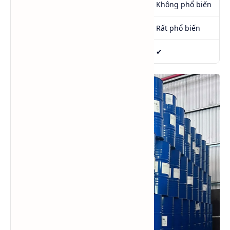
Chất tải nhiệt
✔
Không phổ biến
Hương liệu
Ít dùng
Rất phổ biến
Mỹ phẩm
USP
✔