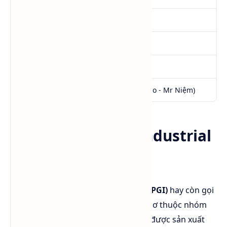
Quy cách
215Kg/Phuy NET
Xuất xứ
Thái Lan (Dow)
CAS No
57-55-6
Giá
0984.541.045
(Call - Zalo - Mr Niệm)
Propylene Glycol Industrial
Grade (PGI) là gì?
Propylene Glycol Industrial Grade (PGI)
hay còn gọi
là
PG công nghiệp
, là hợp chất hữu cơ thuộc nhóm
glycol có công thức hóa học
C₃H₈O₂
, được sản xuất