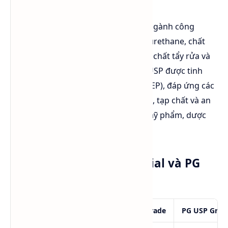
PG Industrial Grade hướng đến các ngành công
nghiệp như sản xuất sơn, nhựa polyurethane, chất
chống đông, dung dịch truyền nhiệt, chất tẩy rửa và
hóa chất kỹ thuật. Trong khi đó, PG USP được tinh
chế theo tiêu chuẩn dược điển (USP, EP), đáp ứng các
yêu cầu nghiêm ngặt về độ tinh khiết, tạp chất và an
toàn để sử dụng trong thực phẩm, mỹ phẩm, dược
phẩm và thuốc lá điện tử.
Bảng so sánh PG Industrial và PG
USP
Tiêu chí
PG Industrial Grade
PG USP Grad