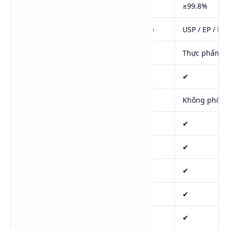
Độ tinh khiết
≥99.5%
≥99.8%
Tiêu chuẩn
Industrial Grade
USP / EP / FC
Mục đích sử dụng
Công nghiệp
Thực phẩm, 
Sơn, mực in
✔
✔
Polyurethane
✔
Không phổ b
Chất chống đông
✔
✔
Truyền nhiệt HVAC
✔
✔
Mỹ phẩm
✘
✔
Dược phẩm
✘
✔
Thực phẩm
✘
✔