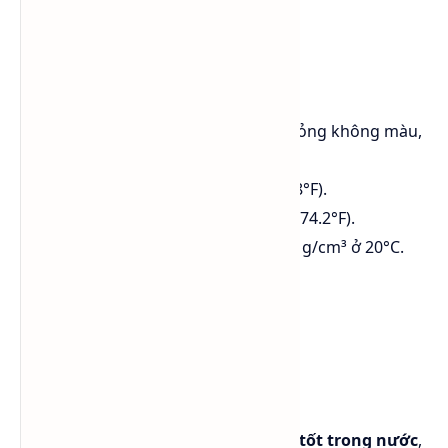
Tính chất vật lý
Dạng vật chất: PGI là một chất lỏng không màu,
không mùi, và có vị hơi ngọt.
Điểm sôi: Khoảng 188.2°C (370.8°F).
Điểm đông đặc: Khoảng -59°C (-74.2°F).
Khối lượng riêng: Khoảng 1.036 g/cm³ ở 20°C.
Độ nhớt: Khoảng 60 cP ở 25°C.
Tính chất hóa học
Công thức phân tử:
C3H8O2
Tính chất hòa tan:
PGI hòa tan tốt trong nước
,