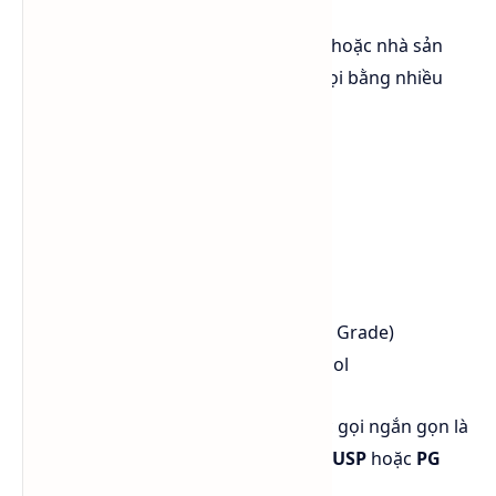
Tùy theo từng quốc gia, ngành nghề hoặc nhà sản
xuất, Propylene Glycol có thể được gọi bằng nhiều
tên khác nhau như:
Propylene Glycol
Monopropylene Glycol (MPG)
Propane-1,2-diol
1,2-Propanediol
PG
PGI (Propylene Glycol Industrial Grade)
Industrial Grade Propylene Glycol
Tại Việt Nam, sản phẩm thường được gọi ngắn gọn là
PG công nghiệp
để phân biệt với
PG USP
hoặc
PG
thực phẩm
.