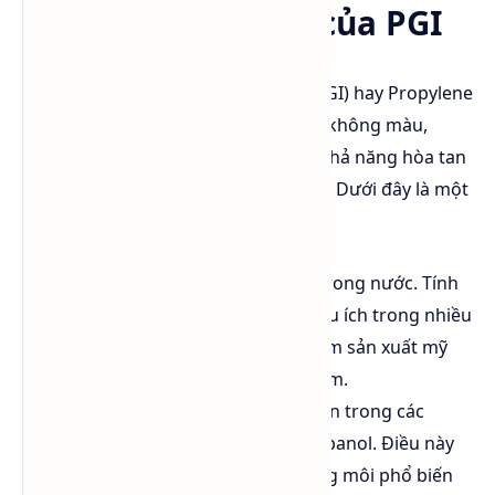
Khả năng hòa tan của PGI
Propylene Glycol Industrial Grade (PGI) hay Propylene
Glycol công nghiệp là một chất lỏng không màu,
không mùi, và có vị hơi ngọt. Nó có khả năng hòa tan
tốt trong nhiều dung môi khác nhau. Dưới đây là một
số khả năng hòa tan của PGI:
Nước:
PGI hòa tan hoàn toàn trong nước. Tính
chất này làm cho nó trở nên hữu ích trong nhiều
ứng dụng công nghiệp, bao gồm sản xuất mỹ
phẩm, dược phẩm, và thực phẩm.
Alcohols:
PGI hòa tan hoàn toàn trong các
alcohols như ethanol và isopropanol. Điều này
làm cho PGI trở thành một dung môi phổ biến