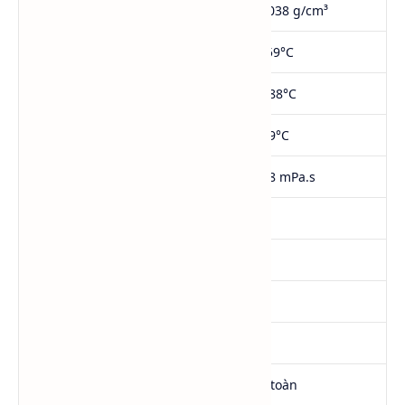
Tỷ trọng (20°C)
1.035 – 1.038 g/cm³
Điểm nóng chảy
Khoảng -59°C
Điểm sôi
Khoảng 188°C
Điểm chớp cháy (cốc kín)
Khoảng 99°C
Độ nhớt (20°C)
Khoảng 58 mPa.s
Áp suất hơi (20°C)
Rất thấp
pH (50% dung dịch)
6.0 – 8.0
Hàm lượng nước
≤0.20%
Màu (APHA)
≤10
Độ tan trong nước
Tan hoàn toàn