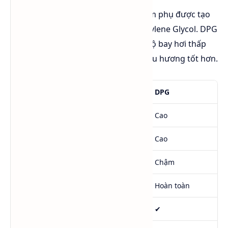
Dipropylene Glycol (DPG)
là sản phẩm phụ được tạo
thành trong quá trình sản xuất Propylene Glycol. DPG
có khối lượng phân tử lớn hơn nên độ bay hơi thấp
hơn, độ nhớt cao hơn và khả năng lưu hương tốt hơn.
Tiêu chí
PG
DPG
Khối lượng phân tử
Thấp
Cao
Độ nhớt
Trung bình
Cao
Bay hơi
Trung bình
Chậm
Hòa tan nước
Hoàn toàn
Hoàn toàn
Sơn
✔
✔