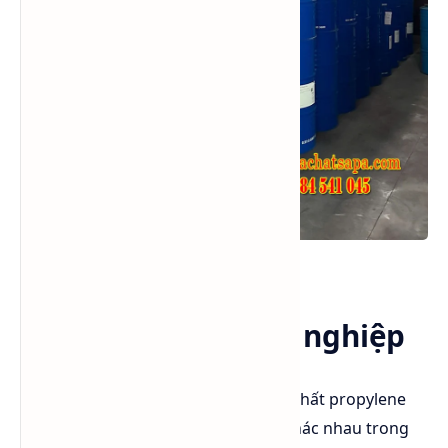
PGI phuy Sắt 215kg NET.
Ứng dụng PG công nghiệp
Với sự kết hợp độc đáo của các tính chất propylene
glycol đảm nhiệm tốt nhiều vai trò khác nhau trong