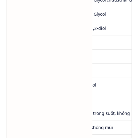
Tên hóa học
Propylene Glycol
Tên IUPAC
Propane-1,2-diol
Công thức hóa học
C₃H₈O₂
CAS Number
57-55-6
EC Number
200-338-0
Khối lượng phân tử
76.09 g/mol
Độ tinh khiết
≥99.5%
Ngoại quan
Chất lỏng trong suốt, không m
Mùi
Gần như không mùi