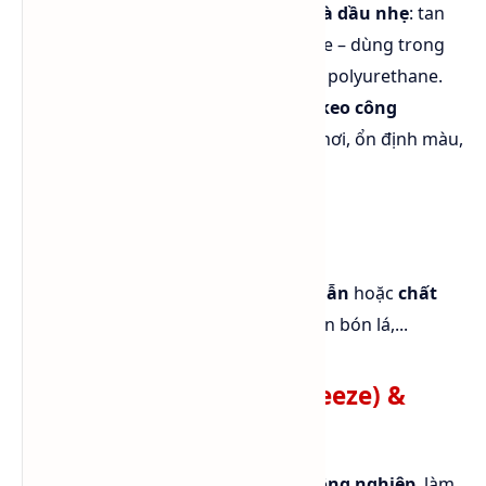
Dung môi hòa tan gốc nước và dầu nhẹ
: tan
tốt trong nước, ethanol, acetone – dùng trong
tổng hợp nhựa alkyd, polyester, polyurethane.
Dung môi cho sơn – mực in – keo công
nghiệp
: giúp kiểm soát độ bay hơi, ổn định màu,
chống vón.
Thuốc bảo vệ thực vật
PGI được dùng làm
dung môi dẫn
hoặc
chất
hòa tan
cho thuốc trừ sâu, phân bón lá,...
Chất chống đông (Antifreeze) &
truyền nhiệt
Dùng trong
hệ thống chiller công nghiệp
, làm