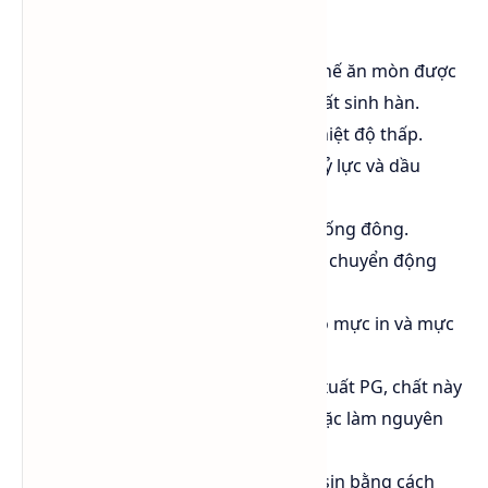
các môi trường khác nhau:
Trong hỗn hợp và các chất ức chế ăn mòn được
dùng làm
chất chống đông
, chất sinh hàn.
Làm chất lỏng truyền nhịêt ở nhiệt độ thấp.
Là thành phần cho chất lưu thuỷ lực và dầu
thắng.
Là thành phần của chất lỏng chống đông.
Làm chất bôi trơn cho các phần chuyển động
trong các nhà máy làm lạnh.
Là dung môi và chất hút ẩm cho mực in và mực
viết.
Là nguyên liệu ban đầu để sản xuất PG, chất này
được dùng làm dầu bôi trơn hoặc làm nguyên
liệu để sản xuất nhựa P.U
Dùng để sản xuất nhựa alkyl resin bằng cách