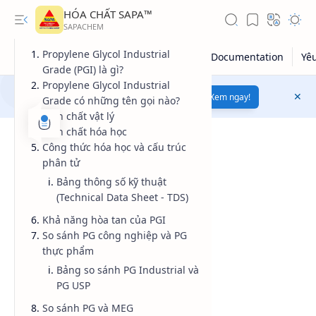
HÓA CHẤT SAPA™
Propylene Glycol Industrial
Grade (PGI) là gì?
Propylene Glycol Industrial
Mua bán hóa chất uy tín
chất lượng
Xem ngay!
Grade có những tên gọi nào?
Tính chất vật lý
Tính chất hóa học
Công thức hóa học và cấu trúc
phân tử
Bảng thông số kỹ thuật
(Technical Data Sheet - TDS)
Khả năng hòa tan của PGI
So sánh PG công nghiệp và PG
thực phẩm
Giá dầu thô
Bảng so sánh PG Industrial và
Giá vàng
PG USP
So sánh PG và MEG
Kiến thức tổng hợp