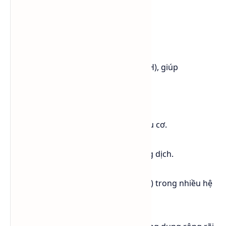
Tên IUPAC:
Propane-1,2-diol
Cấu trúc phân tử:
CH₃–CHOH–CH₂OH
Phân tử chứa hai nhóm hydroxyl (-OH), giúp
Propylene Glycol có khả năng:
Hòa tan tốt trong nước.
Hòa tan với nhiều dung môi hữu cơ.
Hút ẩm hiệu quả.
Giảm điểm đóng băng của dung dịch.
Tăng khả năng truyền nhiệt.
Làm chất mang (Carrier Solvent) trong nhiều hệ
hóa chất.