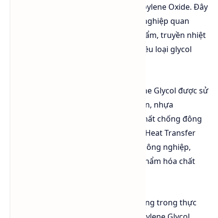
chủ yếu từ quá trình hydrat hóa Propylene Oxide. Đây
là một trong những dung môi công nghiệp quan
trọng nhờ khả năng hòa tan tốt, hút ẩm, truyền nhiệt
hiệu quả và có độc tính thấp hơn nhiều loại glycol
khác.
Trong lĩnh vực công nghiệp, Propylene Glycol được sử
dụng rộng rãi để sản xuất sơn, mực in, nhựa
polyurethane (PU), nhựa polyester, chất chống đông
(Antifreeze), dung dịch truyền nhiệt (Heat Transfer
Fluid), phụ gia xi măng, chất tẩy rửa công nghiệp,
thuốc bảo vệ thực vật và nhiều sản phẩm hóa chất
chuyên dụng khác.
Khác với
Propylene Glycol USP/EP
dùng trong thực
phẩm, mỹ phẩm và dược phẩm, Propylene Glycol