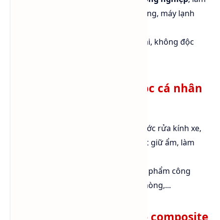
mát khuôn đúc nhựa, lò phản ứng, máy lạnh
thực phẩm,...
Ưu điểm: không ăn mòn kim loại, không độc
như ethylene glycol, dễ xử lý.
Ngành tẩy rửa – chăm sóc cá nhân
(phi thực phẩm)
Có mặt trong
nước lau sàn
, nước rửa kính xe,
nước giặt công nghiệp như chất giữ ẩm, làm
mềm, hoặc dung môi.
Giữ ẩm và tạo kết cấu trong mỹ phẩm công
nghiệp, kem dưỡng, nước xịt phòng,...
Ngành nhựa – nhựa PU – composite