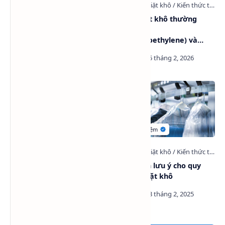
Dowper Perchloroethylene
Vì sao giặt khô thường
(DOWPER PCE) là gì? Ứng
dùng PCE
dụng, thông số kỹ thuật và
(Perchloroethylene) và
lưu ý an toàn mới nhất
Dowper Solvent?
PCE Trung Quốc
7 điều cần lưu ý cho quy
(Perchloroethylene) -
trình đi giặt khô
Tetrachloroethylene