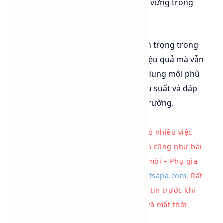
bằng CO₂ lỏng
là giải pháp bền vững trong
tương lai.
Dung môi hóa chất đóng vai trò quan trọng trong
công nghệ giặt khô, giúp làm sạch hiệu quả mà vẫn
bảo vệ chất lượng vải. Việc lựa chọn dung môi phù
hợp sẽ giúp doanh nghiệp tối ưu hiệu suất và đáp
ứng yêu cầu về an toàn, bảo vệ môi trường.
LƯU Ý:
Hiện nay, trên internet có nhiều việc
sao chép thông tin rao vặt mua bán cũng như bài
viết về sản phẩm Hóa chất – Dung môi – Phụ gia
từ trang web của chúng tôi
hoachatsapa.com
. Rất
mong Quý khách xem xét kỹ thông tin trước khi
mua hàng, nhằm tránh bị lừa đảo và mất thời
gian quý báu của quý khách.