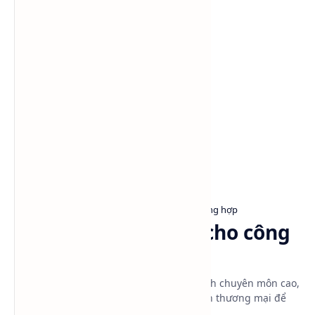
Danh mục sản phẩm
Dung môi giặt khô
Kiến thức tổng hợp
Trang chủ
Dung môi hóa chất cho công
nghệ giặt khô
Giặt khô là một ngành công nghiệp có tính chuyên môn cao,
đòi hỏi máy móc và thiết bị đạt tiêu chuẩn thương mại để
phục vụ khách hàng ở mức cao nhất.