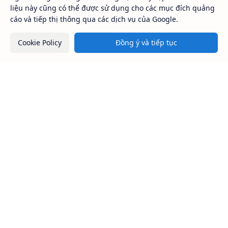
liệu này cũng có thể được sử dụng cho các mục đích quảng
cáo và tiếp thị thông qua các dịch vụ của Google.
Cookie Policy
Đồng ý và tiếp tục
HÓA CHẤT SAPA™
Công ty TNHH Thương Mại Dịch Vụ SAPA
Địa chỉ: 450 Lý Thái Tổ, Phường Vườn Lài, Tp. Hồ Chí Minh
MST:
0301161018
Hotline: 0984.541.045 (Zalo, Viber, Call,...)
Điều khoản
Loại hình
Cam kết chất lượng
Mua bán nhỏ lẻ
Đổi trả hàng
Phân phối
Giao hàng
Nhập khẩu