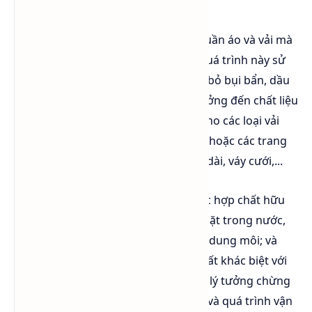
Giặt khô là phương pháp làm sạch quần áo và vải mà
không sử dụng nước. Thay vào đó, quá trình này sử
dụng dung môi chuyên dụng để loại bỏ bụi bẩn, dầu
mỡ và vết bẩn mà không làm ảnh hưởng đến chất liệu
vải. Giặt khô thường được áp dụng cho các loại vải
nhạy cảm như len, lụa, da, cashmere hoặc các trang
phục có chi tiết đặc biệt như suit, áo dài, váy cưới,...
Đây là phương pháp giặt sử dụng các hợp chất hữu
cơ làm dung môi giặt. Thay vì được giặt trong nước,
quần áo và đồ vải sẽ được giặt trong dung môi; và
hóa chất sử dụng cũng là loại hóa chất khác biệt với
hóa chất giặt thông thường. Nguyên lý tưởng chừng
như đơn giản nhưng cấu tạo thiết bị và quá trình vận