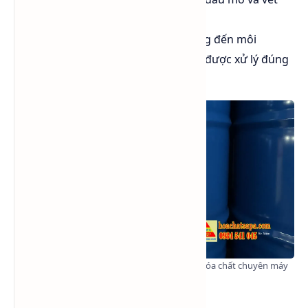
bẩn cứng đầu.
Tuy nhiên, có thể gây ảnh hưởng đến môi
trường và sức khỏe nếu không được xử lý đúng
cách.
Dowper Solvent - Perchloroethylene (PCE) - Hóa chất chuyên máy
giặt khô.