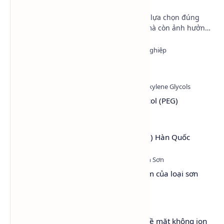
nhất hiện nay
Trong sản xuất sơn công nghiệp, việc lựa chọn đúng
dung môi không chỉ giúp pha loãng mà còn ảnh hưởng
trực tiếp đến độ bóng, độ mịn, khả năng dàn trả…
Methanol - Methyl alcohol - CH3OH
Tìm hiểu hóa chất Polyethylene Glycol (PEG)
PEG 4000 (Polyethylene Glycol 4000) Hàn Quốc
Sơn Hệ Nước - Tổng quan và ưu điểm của loại sơn
thân thiện với môi trường
Lutensol® A 9 N – Chất hoạt động bề mặt không ion