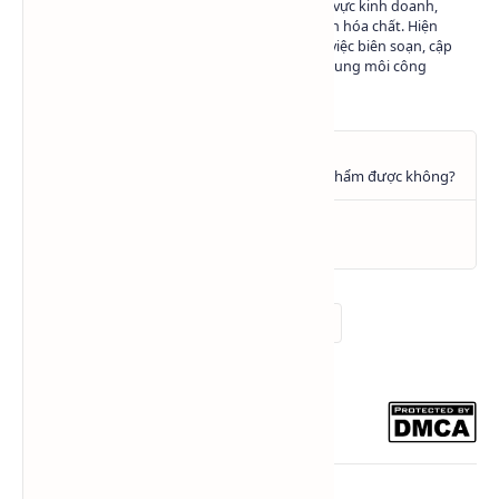
Có hơn 10 năm kinh nghiệm trong lĩnh vực kinh doanh,
marketing và phát triển nội dung ngành hóa chất. Hiện
đang làm việc tại Hóa Chất SAPA trong việc biên soạn, cập
nhật và chia sẻ kiến thức về hóa chất - dung môi công
nghiệp.