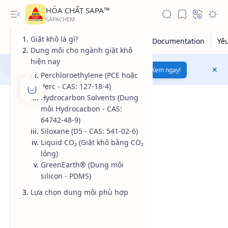
HÓA CHẤT SAPA™
Giặt khô là gì?
Dung môi cho ngành giặt khô
hiện nay
Mua bán hóa chất uy tín
chất lượng
Xem ngay!
Perchloroethylene (PCE hoặc
Perc - CAS: 127-18-4)
Hydrocarbon Solvents (Dung
môi Hydrocacbon - CAS:
64742-48-9)
Siloxane (D5 - CAS: 541-02-6)
Liquid CO₂ (Giặt khô bằng CO₂
lỏng)
GreenEarth® (Dung môi
silicon - PDMS)
Giá dầu thô
Lựa chọn dung môi phù hợp
Giá vàng
Kiến thức tổng hợp