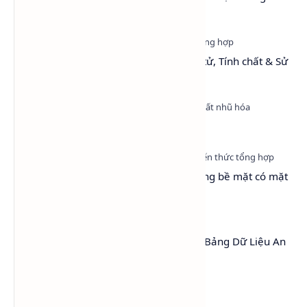
(LA9)
Toluene: Cấu trúc, Khối lượng phân tử, Tính chất & Sử
dụng
Nonyl Phenol Ethoxylate (NP9)
Surfactant là gì? Vì sao chất hoạt động bề mặt có mặt
ở khắp mọi nơi?
MSDS Cồn Công Nghiệp (Ethanol) – Bảng Dữ Liệu An
Toàn Hóa Chất
Danh mục tổng hợp