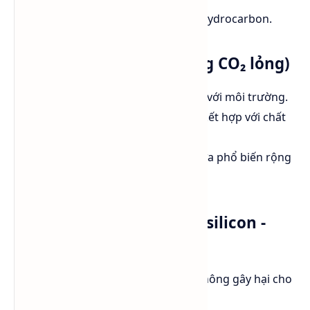
Chi phí cao hơn so với Perc và Hydrocarbon.
Liquid CO₂ (Giặt khô bằng CO₂ lỏng)
Công nghệ tiên tiến, thân thiện với môi trường.
Sử dụng CO₂ ở trạng thái lỏng kết hợp với chất
tẩy rửa để làm sạch vải.
Chi phí đầu tư ban đầu cao, chưa phổ biến rộng
rãi.
GreenEarth® (Dung môi silicon -
PDMS)
Thân thiện với môi trường và không gây hại cho
sức khỏe.