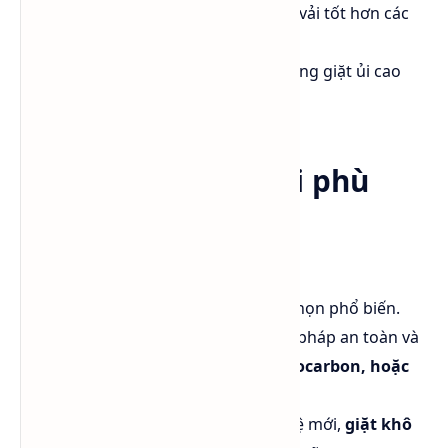
Giữ nguyên màu sắc và kết cấu vải tốt hơn các
phương pháp truyền thống.
Được sử dụng trong các cửa hàng giặt ủi cao
cấp.
Lựa chọn dung môi phù
hợp
Nếu ưu tiên hiệu quả và chi phí,
Perchloroethylene
vẫn là lựa chọn phổ biến.
Nếu muốn hướng đến phương pháp an toàn và
thân thiện hơn,
Siloxane, Hydrocarbon, hoặc
GreenEarth®
là lựa chọn tốt.
Nếu muốn ứng dụng công nghệ mới,
giặt khô