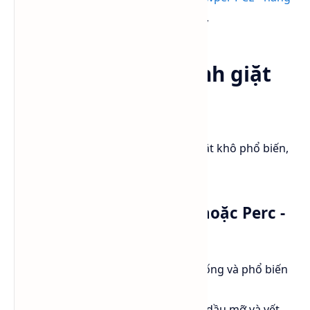
mới)
,
Tetrachloroethylene (PCE)
,
Dung môi cho ngành giặt
khô hiện nay
Hiện nay, có một số loại dung môi giặt khô phổ biến,
bao gồm:
Perchloroethylene (PCE hoặc Perc -
CAS: 127-18-4)
Là dung môi giặt khô truyền thống và phổ biến
nhất.
Hiệu quả cao trong việc loại bỏ dầu mỡ và vết