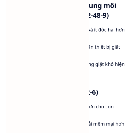
Hydrocarbon Solvents (Dung môi
Hydrocacbon - CAS: 64742-48-9)
Thân thiện hơn với môi trường và ít độc hại hơn
Perc.
Hiệu quả làm sạch tốt, nhưng cần thiết bị giặt
chuyên dụng.
Được sử dụng trong các hệ thống giặt khô hiện
đại.
Siloxane (D5 - CAS: 541-02-6)
Dung môi gốc silicon, an toàn hơn cho con
người và môi trường.
Không gây mùi khó chịu, giúp vải mềm mại hơn
sau giặt.