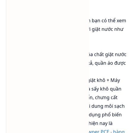
hành lại phức tạp.
Để có thể hình dung một cách dễ hơn bạn có thể xem
qua sự so sánh giữa giặt khô khác với giặt nước như
sau:
Giặt nước:
Quần áo + Nước + Hóa chất giặt nước
+ Máy giặt nước. Sau giặt, máy xả, quần áo được
vắt khô. Nước được thải bỏ
Giặt khô:
Quần áo + Dung môi giặt khô + Máy
giặt khô. Sau giặt, máy xả, vắt và sấy khô quần
áo. Dung môi được tách chất bẩn, chưng cất
hoặc qua bộ phận lọc để thu hồi dung môi sạch
tái sử dụng. Dung môi được sử dụng phổ biến
nhất trong các thiết bị giặt khô hiện nay là
Dowper Perchloroethylene (Dowper PCE - hàng