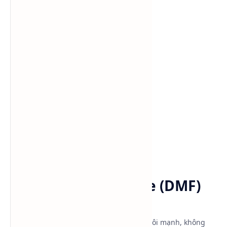
Danh mục sản phẩm
Amide
Dung môi pha sơn
Trang chủ
Dung môi
Dimethylformamide (DMF)
Luxi
Dimethylformamide (DMF) Luxi là dung môi mạnh, không