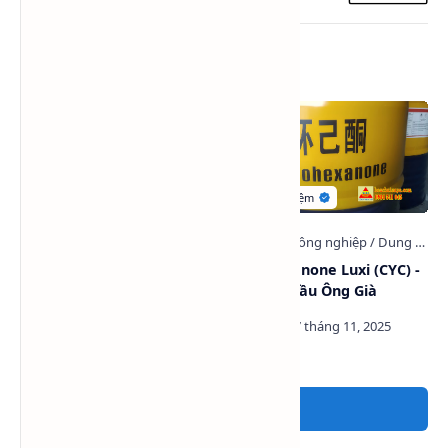
Bài viết liên quan
Dung môi Methylene
Cyclohexanone Luxi (CYC) -
Chloride (MC) -
Anone - Dầu Ông Già
Dichloromethane Luxi
Trung Quốc
Đăng nhận xét