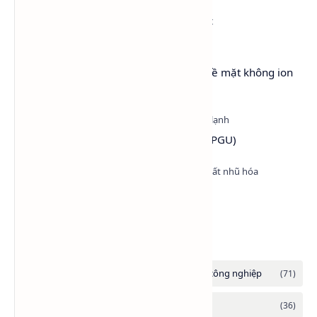
Isopropyl Alcohol (IPA) LG Hàn Quốc
Lutensol® A 9 N – Chất hoạt động bề mặt không ion
(LA9)
Propylene Glycol USP EP (PG dược - PGU)
Nonyl Phenol Ethoxylate (NP9)
Danh mục tổng hợp