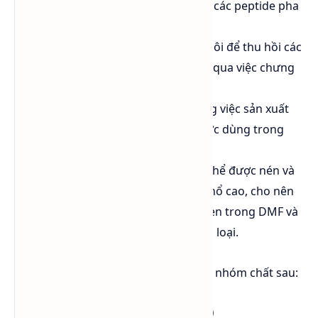
được dùng trong việc tổng hợp các peptide pha
rắn và trong chất tẩy sơn.
Được sử dụng như một dung môi để thu hồi các
olefin như 1,3-butadiene thông qua việc chưng
cất.
Là nguyên liệu quan trọng trong việc sản xuất
solvent dyes (tinh màu). Nó được dùng trong
suốt quá trình phản ứng.
Khí acetylene tinh khiết không thể được nén và
lưu trữ một mình do khả năng nổ cao, cho nên
người ta mới hòa tan khí acetylen trong DMF và
lưu trữ trong các bình chữa kim loại.
Dimethylformamide (DMF) thuộc các nhóm chất sau:
✅ 1. Amide hữu cơ (Organic Amide)