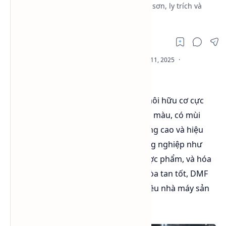
màu, ứng dụng trong sản xuất sợi, nhựa, sơn, ly trích và
hóa chất.
Dimethylformamide (DMF) là dung môi hữu cơ cực
mạnh với tính chất dễ bay hơi, không màu, có mùi
nhẹ.
DMF Luxi
nổi tiếng với chất lượng cao và hiệu
quả vượt trội trong nhiều ngành công nghiệp như
sản xuất sợi nhân tạo, nhựa, sơn, dược phẩm, và hóa
chất. Với độ tinh khiết và khả năng hòa tan tốt, DMF
Luxi là sự lựa chọn hàng đầu cho nhiều nhà máy sản
xuất lớn.