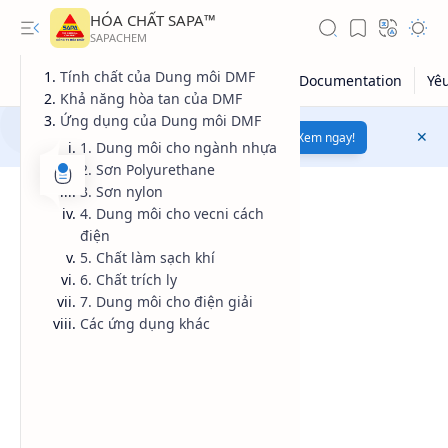
HÓA CHẤT SAPA™
Tính chất của Dung môi DMF
Khả năng hòa tan của DMF
Ứng dụng của Dung môi DMF
Mua bán hóa chất uy tín
chất lượng
Xem ngay!
1. Dung môi cho ngành nhựa
2. Sơn Polyurethane
3. Sơn nylon
4. Dung môi cho vecni cách
điện
5. Chất làm sạch khí
6. Chất trích ly
7. Dung môi cho điện giải
Các ứng dụng khác
Giá dầu thô
Giá vàng
Kiến thức tổng hợp