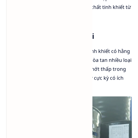
cơ, các sản phẩm tự nhiên, các chất tinh khiết từ
hỗn hợp.
7. Dung môi cho điện giải
Vì
Dimethylformamide DMF
tinh khiết có hằng
số điện môi cao nên nó có thể hòa tan nhiều loại
muối, duy trì dung dịch có độ nhớt thấp trong
giới hạn nhiệt độ rộng, điều này cực kỳ có ích
cho điện phân.