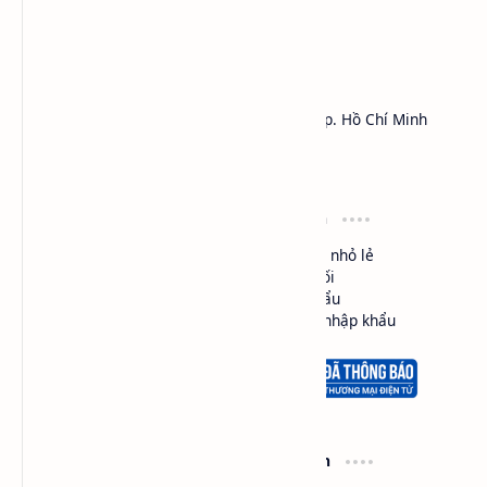
HÓA CHẤT SAPA™
Công ty TNHH Thương Mại Dịch Vụ SAPA
Địa chỉ: 450 Lý Thái Tổ, Phường Vườn Lài, Tp. Hồ Chí Minh
MST:
0301161018
Hotline: 0984.541.045 (Zalo, Viber, Call,...)
Điều khoản
Loại hình
Cam kết chất lượng
Mua bán nhỏ lẻ
Đổi trả hàng
Phân phối
Giao hàng
Nhập khẩu
Bảo mật thông tin
Ủy thác nhập khẩu
Hổ trợ
Thông tin