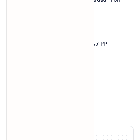
trước đây.
- Các ứng dụng gồm:
Dầu se chỉ sợi trong ngành dệt sợi PP
Dầu nhờn bánh răng
Dầu cắt kim loại
Dầu máy nén
Dầu bôi trơn máy nghiền
Dầu nhờn động cơ hai thì
Dầu thủy lực
Dầu bôi trơn
Dầu gỡ khuôn và bôi trục.
5.0