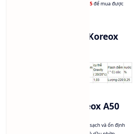
Giá: vui lòng liên hệ
0984 541 045
để mua được
giá rẻ nhất.
Thông số kỹ thuật Koreox
A50
Ứng dụng của Koreox A50
Koreox A50 có khả năng bôi trơn, độ sạch và ổn định
cực kỳ tốt hơn các loại dầu bôi trơn và dầu nhờn