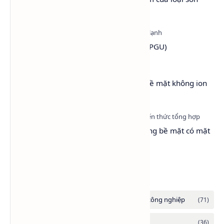
thân thiện với môi trường
Propylene Glycol USP EP (PG dược - PGU)
Lutensol® A 9 N – Chất hoạt động bề mặt không ion
(LA9)
Surfactant là gì? Vì sao chất hoạt động bề mặt có mặt
ở khắp mọi nơi?
Danh mục tổng hợp