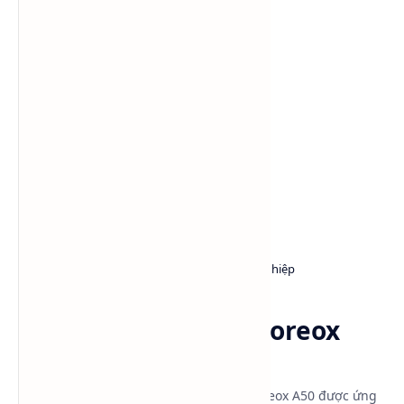
Danh mục sản phẩm
Chất bôi trơn
Dung môi công nghiệp
Trang chủ
Polyalkylene glycol
monobutyl ether - Koreox
A50
Polyalkylene glycol monobutyl ether - Koreox A50 được ứng