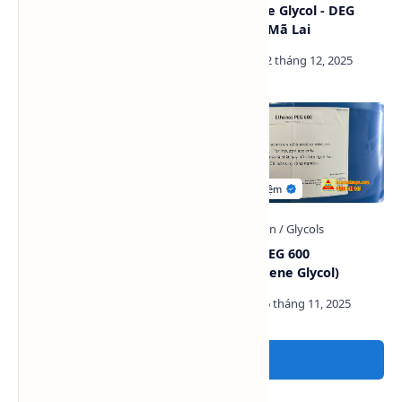
Di Ethylene Glycol (DEG)
Diethylene Glycol - DEG
Lotte Hàn Quốc
Petronas Mã Lai
Ethonas PEG 400
Ethonas PEG 600
(Polyethylene Glycol)
(Polyethylene Glycol)
Đăng nhận xét