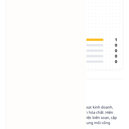
/5
1
đánh giá
Đánh giá của bạn:
5
1
4
0
3
0
2
0
1
0
Về tác giả
Có hơn 10 năm kinh nghiệm trong lĩnh vực kinh doanh,
marketing và phát triển nội dung ngành hóa chất. Hiện
đang làm việc tại Hóa Chất SAPA trong việc biên soạn, cập
nhật và chia sẻ kiến thức về hóa chất - dung môi công
nghiệp.