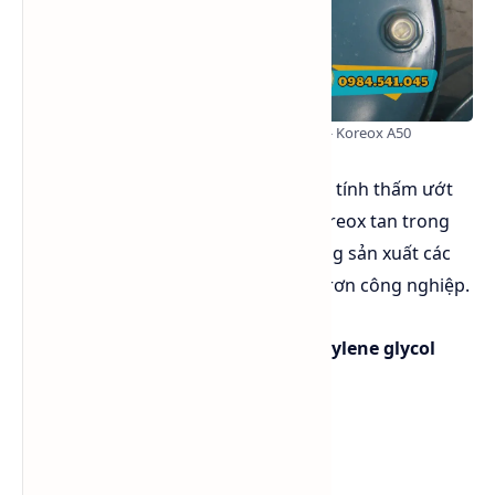
Polyalkylene glycol monobutyl ether - Koreox A50
Koreox A50 có sức căng bề mặt thấp, tính thấm ướt
tốt và ít tạo bọt. Các chất bôi trơn Koreox tan trong
nước này có rất nhiều ứng dụng trong sản xuất các
chất
se chỉ hóa học
, và các dầu bôi trơn công nghiệp.
Tên sản phẩm: Koreox -
Polyalkylene glycol
monobutyl ether
Quy cách: 200kg/phuy
Xuất xứ: Hàn Quốc
Phuy sắt màu xanh hoà bình.