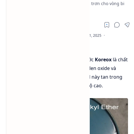
dụng Dầu bôi trơn cho dệt sợi PP, Dầu bôi trơn cho vòng bi
và hộp số, Phụ gia cho cao su.
Sản phẩm dầu bôi trơn tan trong nước
Koreox
là chất
đồng trùng hợp ngẫu nhiêu của ethylen oxide và
propylene oxide. Sản phẩm polyoycol này tan trong
nước lạnh, độ hòa tan giảm ở nhiệt độ cao.