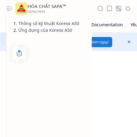
HÓA CHẤT SAPA™
Thông số kỹ thuật Koreox A50
Ứng dụng của Koreox A50
Mua bán hóa chất uy tín
chất lượng
Xem ngay!
Giá dầu thô
Giá vàng
Kiến thức tổng hợp