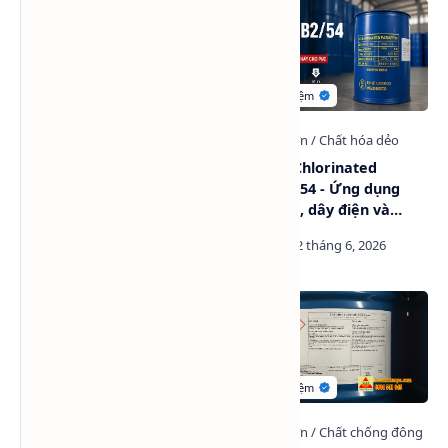
Propylene Glycol Industrial
Hóa dẻo Chlorinated
Grade (PGI) - PG công
Paraffin S54 - Ứng dụng
nghiệp
trong PVC, dây điện và
simili