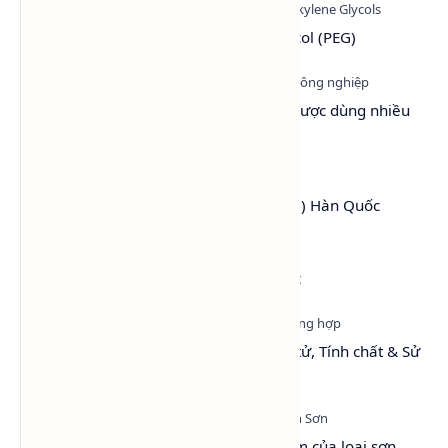
Tìm hiểu hóa chất Polyethylene Glycol (PEG)
Top 6 dung môi làm chậm khô sơn được dùng nhiều
nhất hiện nay
PEG 4000 (Polyethylene Glycol 4000) Hàn Quốc
Isopropyl Alcohol (IPA) LG Hàn Quốc
Toluene: Cấu trúc, Khối lượng phân tử, Tính chất & Sử
dụng
Sơn Hệ Nước - Tổng quan và ưu điểm của loại sơn