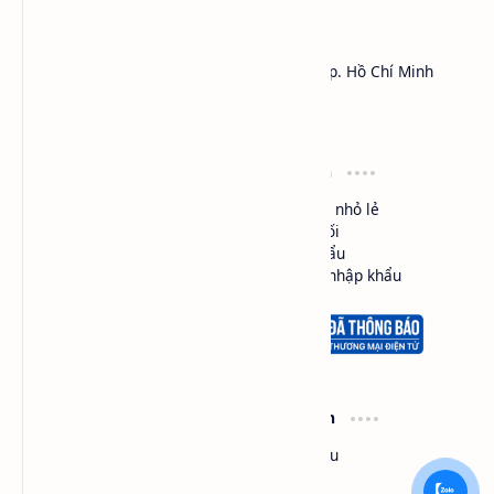
HÓA CHẤT SAPA™
Công ty TNHH Thương Mại Dịch Vụ SAPA
Địa chỉ: 450 Lý Thái Tổ, Phường Vườn Lài, Tp. Hồ Chí Minh
MST:
0301161018
Hotline: 0984.541.045 (Zalo, Viber, Call,...)
Điều khoản
Loại hình
Cam kết chất lượng
Mua bán nhỏ lẻ
Đổi trả hàng
Phân phối
Giao hàng
Nhập khẩu
Bảo mật thông tin
Ủy thác nhập khẩu
Hổ trợ
Thông tin
Bản đồ văn phòng
Giới thiệu
Bản đồ kho
Liên hệ