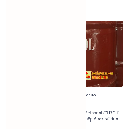
Xem nhiều trong tuần
Methanol - Methyl alcohol - CH3OH
Trong ngành hóa chất công nghiệp, Methanol (CH3OH)
là một trong những loại cồn công nghiệp được sử dụng
phổ biến nhất hiện nay nhờ khả năng hòa tan …