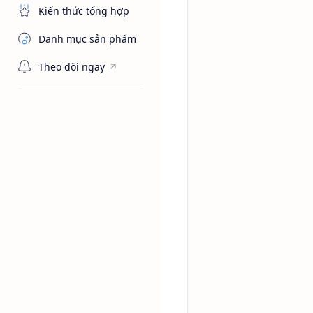
Kiến thức tổng hợp
Danh mục sản phẩm
Theo dõi ngay
Aekyung
Ch
Trang chủ
Di-butyl 
cao cấp c
DBP (Dibutyl Phthalate)
nhập khẩu chính hãng 