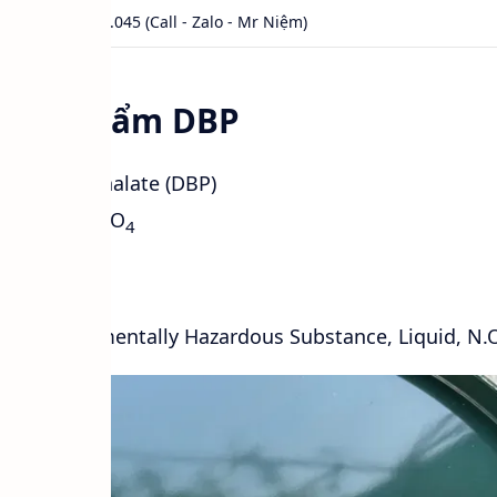
0984.541.045 (Call - Zalo - Mr Niệm)
n sản phẩm DBP
ibutyl Phthalate (DBP)
học:
C
H
O
16
22
4
uốc
– Environmentally Hazardous Substance, Liquid, N.O