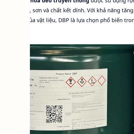
ate)
là
chất hóa dẻo truyền thống
được sử dụng rộn
ựa, cao su, sơn và chất kết dính. Với khả năng tăng
h gia công của vật liệu, DBP là lựa chọn phổ biến tr