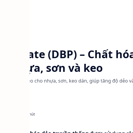
ất hóa dẻo
Phthalate (DBP) – Chất hó
ho nhựa, sơn và keo
 – chất hóa dẻo cho nhựa, sơn, keo dán, giúp tăng độ dẻo v
từ Hàn Quốc.