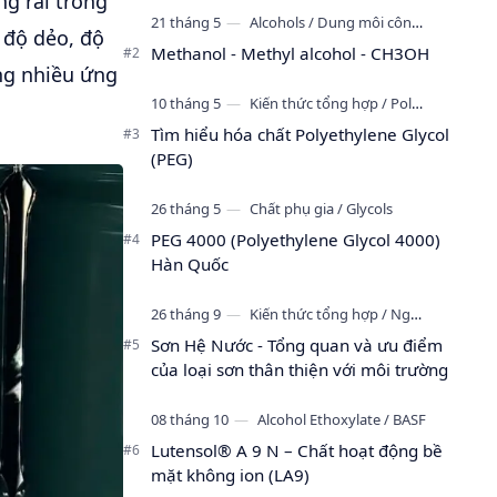
g rãi trong
đến độ bóng, độ mịn, khả năng dàn
 độ dẻo, độ
trả…
Methanol - Methyl alcohol - CH3OH
ong nhiều ứng
Tìm hiểu hóa chất Polyethylene Glycol
(PEG)
PEG 4000 (Polyethylene Glycol 4000)
Hàn Quốc
Sơn Hệ Nước - Tổng quan và ưu điểm
của loại sơn thân thiện với môi trường
Lutensol® A 9 N – Chất hoạt động bề
mặt không ion (LA9)