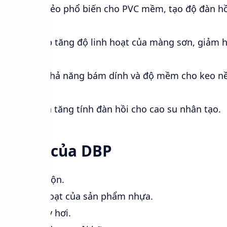
 chất hóa dẻo phổ biến cho PVC mềm, tạo độ đàn hồ
iện.
ực in:
Giúp tăng độ linh hoạt của màng sơn, giảm 
.
:
Cải thiện khả năng bám dính và độ mềm cho keo nề
àm mềm và tăng tính đàn hồi cho cao su nhân tạo.
nổi bật của DBP
ế, dễ phối trộn.
m và linh hoạt của sản phẩm nhựa.
t tốt, ít bay hơi.