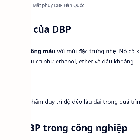
Mặt phuy DBP Hàn Quốc.
 hóa học của DBP
ong suốt, không màu
với mùi đặc trưng nhẹ. Nó có 
dung môi hữu cơ như ethanol, ether và dầu khoáng.
40°C
1.04 g/cm³
p
, giúp sản phẩm duy trì độ dẻo lâu dài trong quá trì
 của DBP trong công nghiệp