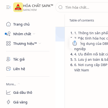
HÓA CHẤT SAPA™
Trang chủ
1. Thông tin sản ph
Nhóm chất
2. Đặc tính hóa học 
Thương hiệu™
3. Ứng dụng của DB
nghiệp
4. Ưu điểm nổi bật 
Tác giả
5. Lưu ý an toàn & b
6. Nơi cung cấp DBP u
Liên hệ
Việt Nam
More...
Giá dầu thô
Giá vàng