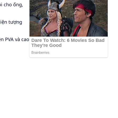
i cho ống,
hiện tượng
n PVA và cao