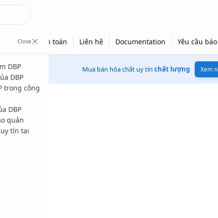
ẩm DBP
Mua bán hóa chất uy tín
chất lượng
Xem n
của DBP
P trong công
của DBP
ảo quản
y tín tại