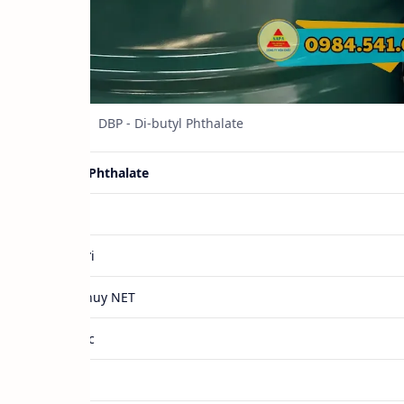
DBP - Di-butyl Phthalate
Di-butyl Phthalate
DBP
Hàng mới
240Kg/Phuy NET
Hàn Quốc
84-74-2