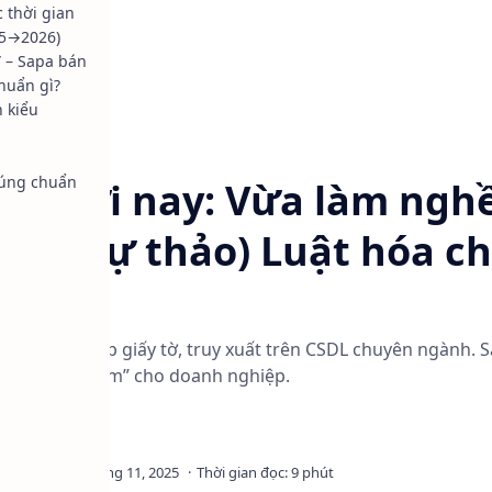
 thời gian
25→2026)
” – Sapa bán
huẩn gì?
h kiểu
g hợp
Tin tức
“đúng chuẩn
h thời nay: Vừa làm nghề
 — (Dự thảo) Luật hóa ch
ất 2026: 3 lớp giấy tờ, truy xuất trên CSDL chuyên ngành. S
nhanh – an tâm” cho doanh nghiệp.