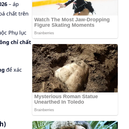
026
– áp
oá chất trên
ộc Phụ lục
ông chỉ chất
ng
để xác
h)