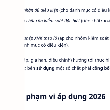
:
Giấy chứng nhận đủ điều kiện
(cho danh mục có điều k
iấy phép hoá chất cần kiểm soát đặc biệt
(tiền chất/hoá
ai báo/giấy phép XNK theo lô
(áp cho nhóm kiểm soát
uất–nhập danh mục có điều kiện).
ều thủ tục (cấp, gia hạn, điều chỉnh) hướng tới thực 
nh hoá chất
; bên
sử dụng
một số chất phải
công bố
ùng.
áp lý & phạm vi áp dụng 2026