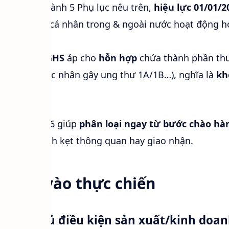
h mục
ban hành 5 Phụ lục nêu trên,
hiệu lực 01/01/2
n, tổ chức, cá nhân trong & ngoài nước hoạt động h
am.
 chí” theo GHS
áp cho
hỗn hợp
chứa thành phần thu
c tính cấp 1, tác nhân gây ung thư 1A/1B…), nghĩa là
kh
ản lý.
anh mục 2026 giúp
phân loại ngay từ bước chào hà
huẩn bị, tránh kẹt thông quan hay giao nhận.
ấy – đi vào thực chiến
n tảng (Đủ điều kiện sản xuất/kinh doan