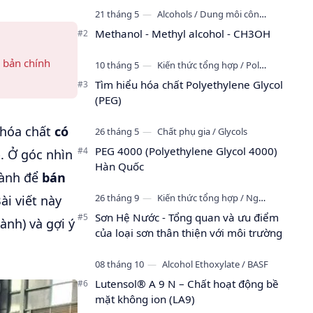
đến độ bóng, độ mịn, khả năng dàn
trả…
Methanol - Methyl alcohol - CH3OH
 bản chính
Tìm hiểu hóa chất Polyethylene Glycol
(PEG)
 hóa chất
có
PEG 4000 (Polyethylene Glycol 4000)
. Ở góc nhìn
Hàn Quốc
hành để
bán
ài viết này
Sơn Hệ Nước - Tổng quan và ưu điểm
ành) và gợi ý
của loại sơn thân thiện với môi trường
Lutensol® A 9 N – Chất hoạt động bề
mặt không ion (LA9)