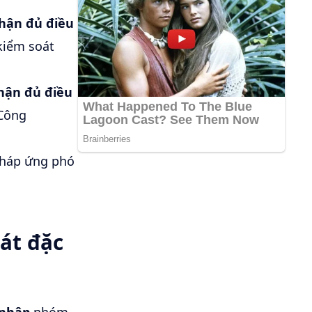
nhận đủ điều
kiểm soát
hận đủ điều
Công
pháp ứng phó
oát đặc
nhập
nhóm