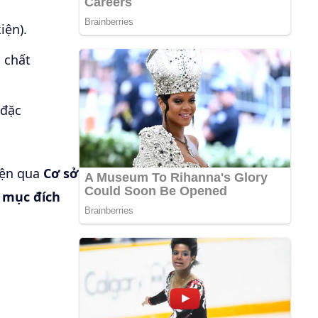
iện).
 chất
 đặc
hiện qua
Cơ sở
 mục đích