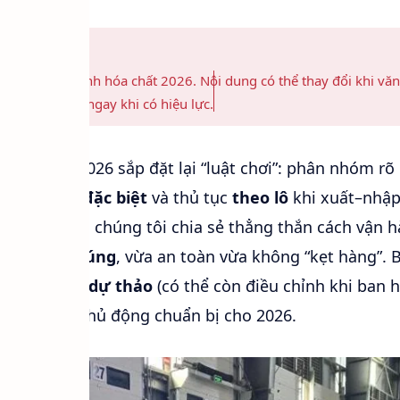
ự thảo
quy định hóa chất 2026. Nội dung có thể thay đổi khi văn
a sẽ cập nhật ngay khi có hiệu lực.
 hóa chất 2026 sắp đặt lại “luật chơi”: phân nhóm rõ
kiểm soát đặc biệt
và thủ tục
theo lô
khi xuất–nhập
 phân phối, chúng tôi chia sẻ thẳng thắn cách vận 
ghi nhận đúng
, vừa an toàn vừa không “kẹt hàng”. B
m chính của
dự thảo
(có thể còn điều chỉnh khi ban h
để anh/chị chủ động chuẩn bị cho 2026.