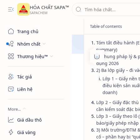
HÓA CHẤT SAPA™
Trang chủ
Tóm tắt điều hành (E
Nhóm chất
summary)
Thương hiệu™
1) Khung pháp lý & 
dụng 2026
2) Ba lớp giấy – đi v
Tác giả
Lớp 1 – Giấy nền 
điều kiện sản xuấ
Liên hệ
doanh)
Lớp 2 – Giấy đặc thù
More...
cần kiểm soát đặc bi
Lớp 3 – Giấy theo lô 
Giá dầu thô
báo/giấy phép nhập 
3) Môi trường/ĐTM 
Giá vàng
cố – phần hay bị “qu