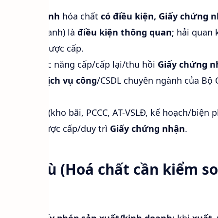
để kinh doanh
hóa chất
có điều kiện, Giấy chứng 
oặc kinh doanh) là
điều kiện thông quan
; hải quan 
g nhận
đã được cấp.
số hoá
: chức năng cấp/cấp lại/thu hồi
Giấy chứng n
c hiện
qua dịch vụ công
/CSDL chuyên ngành của Bộ 
ành cốt lõi
(kho bãi, PCCC, AT-VSLĐ, kế hoạch/biện 
 sống” để được cấp/duy trì
Giấy chứng nhận
.
 đặc thù (Hoá chất cần kiểm s
: phải có
Giấy phép sản xuất/kinh doanh
; khi
xuất–