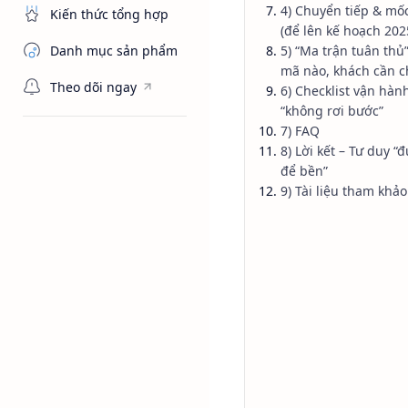
4) Chuyển tiếp & mốc
Kiến thức tổng hợp
(để lên kế hoạch 20
Danh mục sản phẩm
5) “Ma trận tuân thủ
mã nào, khách cần c
Theo dõi ngay
6) Checklist vận hàn
“không rơi bước”
7) FAQ
Kiến thức tổn
Trang chủ
8) Lời kết – Tư duy 
Kinh doan
để bền”
9) Tài liệu tham khảo
giữ chuẩn
2026
Dự thảo quy định hóa ch
cách vận hành “đúng – 