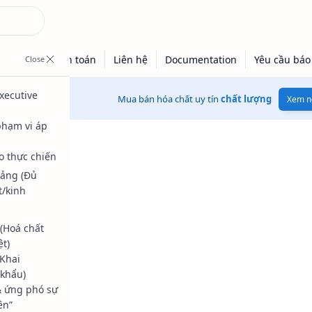
xecutive
Mua bán hóa chất uy tín
chất lượng
Xem n
phạm vi áp
ào thực chiến
tảng (Đủ
t/kinh
 (Hoá chất
ệt)
(Khai
khẩu)
& ứng phó sự
ên”