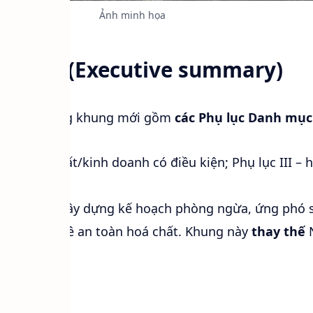
Ảnh minh họa
u hành (Executive summary)
 Nam áp dụng khung mới gồm
các Phụ lục Danh mục
 chất sản xuất/kinh doanh có điều kiện; Phụ lục III – 
ệt;
á chất phải xây dựng kế hoạch phòng ngừa, ứng phó s
nh đào tạo về an toàn hoá chất. Khung này
thay thế
N
 nhanh: