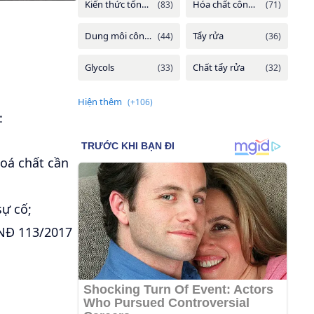
:
hoá chất cần
ự cố;
Đ 113/2017