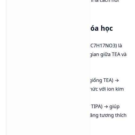
thương mại.
Thành phần & đặc tính hóa học
DEIPA (Diethanol Isopropanolamine, C7H17NO3) là
một alkanolamine có cấu trúc trung gian giữa TEA và
TIPA:
Có
2 nhóm hydroxyl ethanol
(giống TEA) →
tăng khả năng hòa tan và tạo phức với ion kim
loại.
Có
1 nhóm isopropanol
(giống TIPA) → giúp
giảm độ nhớt và cải thiện khả năng tương thích
với clinker.