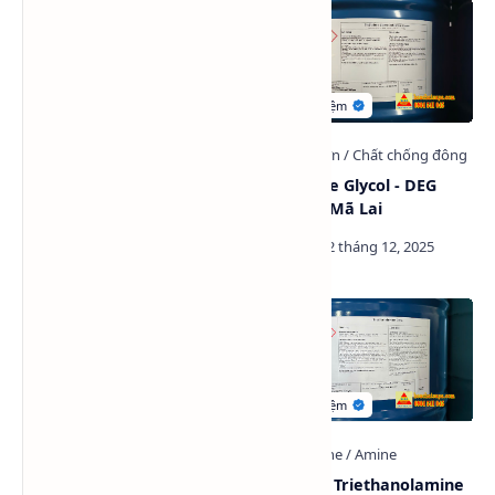
Di Ethylene Glycol (DEG)
Diethylene Glycol - DEG
Lotte Hàn Quốc
Petronas Mã Lai
Phụ gia trợ nghiền, chất trợ
Dung môi Triethanolamine