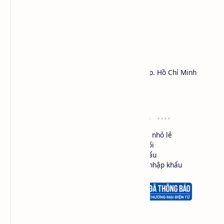
HÓA CHẤT SAPA™
Công ty TNHH Thương Mại Dịch Vụ SAPA
Địa chỉ: 450 Lý Thái Tổ, Phường Vườn Lài, Tp. Hồ Chí Minh
MST:
0301161018
Hotline: 0984.541.045 (Zalo, Viber, Call,...)
Điều khoản
Loại hình
Cam kết chất lượng
Mua bán nhỏ lẻ
Đổi trả hàng
Phân phối
Giao hàng
Nhập khẩu
Bảo mật thông tin
Ủy thác nhập khẩu