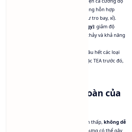
Tăng cường độ xi măng
: cải thiện cả cường độ
sớm và muộn, đặc biệt với xi măng hỗn hợp
chứa nhiều phụ gia khoáng (như tro bay, xỉ).
Ổn định tính lưu biến (rheology)
: giảm độ
nhớt hồ xi măng, giúp tăng độ chảy và khả năng
đóng rắn đồng đều.
Tương thích tốt
: phù hợp với hầu hết các loại
clinker và công thức có TIPA hoặc TEA trước đó,
dễ chuyển đổi sản xuất.
🧯 Bảo quản & An toàn của
DEIPA
Tính an toàn:
DEIPA có độc tính thấp,
không dễ
cháy
,
không bay hơi mạnh
, nhưng có thể gây