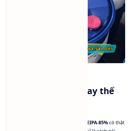
Mặt phuy của DEIPA 85%.
Vì sao nói DEIPA thay thế
được TIPA và TEA?
Giờ mình phân tích kỹ nhé, để xem
DEIPA-85%
có thật
sự “thay thế” được
TEA
và
TIPA
hay chỉ là cách nói