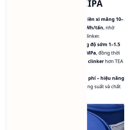
⚙️ Hiệu suất của DEIPA
DEIPA giúp
tăng hiệu suất nghiền xi măng 10–
15%
,
giảm tiêu hao điện 2–4 kWh/tấn
, nhờ
giảm lực kết dính giữa các hạt clinker.
Về cường độ, DEIPA
tăng cường độ sớm 1–1.5
MPa
và
cường độ muộn 2–3.5 MPa
, đồng thời
tương thích tốt với nhiều loại clinker
hơn TEA
và TIPA.
Hiệu quả kinh tế cao,
tối ưu chi phí – hiệu năng
cho các nhà máy muốn nâng năng suất và chất
lượng xi măng.