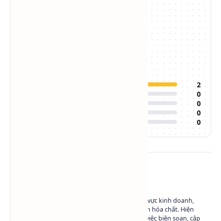
5.0
/5
2
đánh giá
Đánh giá của bạn:
5
2
4
0
3
0
2
0
1
0
Về tác giả
Có hơn 10 năm kinh nghiệm trong lĩnh vực kinh doanh,
marketing và phát triển nội dung ngành hóa chất. Hiện
đang làm việc tại Hóa Chất SAPA trong việc biên soạn, cập