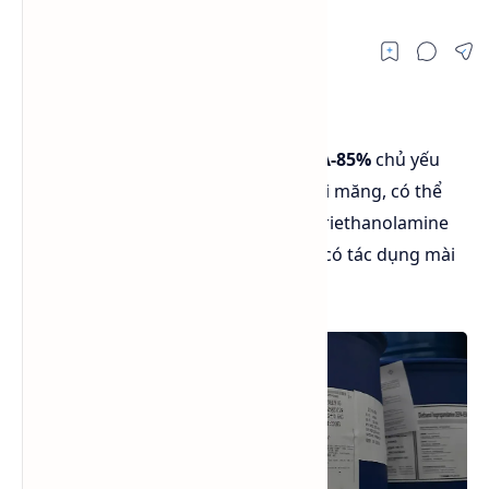
Diethanol Isopropanolamine DEIPA-85%
chủ yếu
được sử dụng trong các trợ nghiền xi măng, có thể
được sử dụng để đáp ứng thay thế Triethanolamine
(TEA) và Triisopropanolamine (TIPA), có tác dụng mài
cực kỳ tốt.