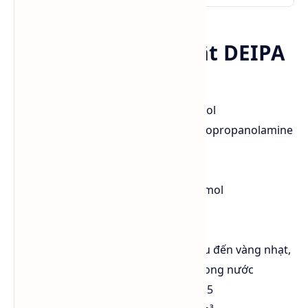
🧪 Thông tin kỹ thuật DEIPA
Tên hóa học
(IUPAC): 1-(2-
Hydroxypropylamino)-2-propanol
Tên thường dùng
: Diethanol Isopropanolamine
(DEIPA)
Công thức phân tử
: C₇H₁₇NO₃
Khối lượng phân tử
: 163.21 g/mol
Số CAS
: 6712-98-7
Số EC
(EINECS): 229-732-0
Đặc điểm
: Chất lỏng không màu đến vàng nhạt,
mùi amin nhẹ, tan hoàn toàn trong nước
Độ pH
(1% dung dịch): 10.5 – 11.5