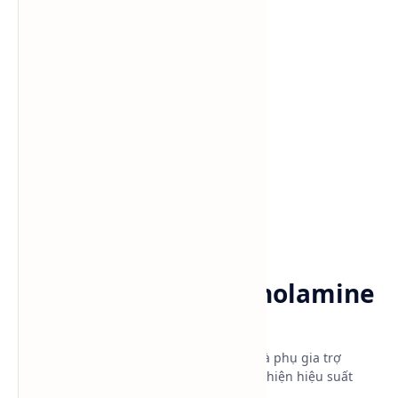
Danh mục sản phẩm
Alkanolamine
Amine
Trang chủ
Diethanol Isopropanolamine
DEIPA-85%
Diethanol Isopropanolamine DEIPA-85% là phụ gia trợ
nghiền xi măng giúp tăng cường độ, cải thiện hiệu suất
nghiền và tối ưu sản xuất.