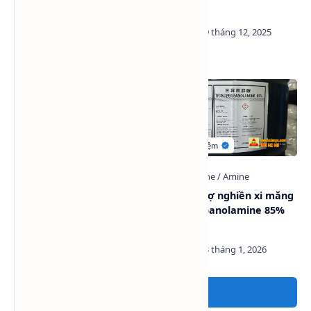
nghiền xi măng, hóa chất
99% (TEA)
cơ bản
Dung môi Diethylene Glycol
Phụ gia trợ nghiền xi măng
(DEG) Indonesia
Triisopropanolamine 85%
(TIPA)
Đăng nhận xét