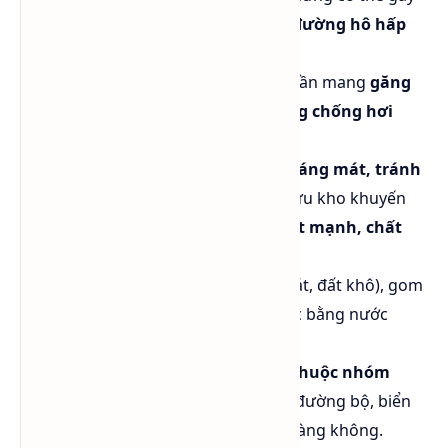
kích ứng nhẹ cho da, mắt và đường hô hấp
khi tiếp xúc trực tiếp.
Trang bị bảo hộ:
Khi thao tác, cần mang
găng
tay, kính bảo hộ và khẩu trang chống hơi
amin
.
Bảo quản:
Để nơi
khô ráo, thoáng mát, tránh
ánh nắng trực tiếp
. Nhiệt độ lưu kho khuyến
nghị:
5 – 35°C
. Tránh để gần
axit mạnh, chất
oxy hóa hoặc chất dễ cháy
.
Xử lý rò rỉ:
Dùng vật liệu hút (cát, đất khô), gom
vào thùng kín, rửa sạch khu vực bằng nước
nhiều.
Vận chuyển:
Hóa chất
không thuộc nhóm
nguy hiểm
, có thể vận chuyển đường bộ, biển
hoặc container theo quy định hàng không.