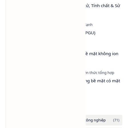
Toluene: Cấu trúc, Khối lượng phân tử, Tính chất & Sử
dụng
Propylene Glycol USP EP (PG dược - PGU)
Lutensol® A 9 N – Chất hoạt động bề mặt không ion
(LA9)
Surfactant là gì? Vì sao chất hoạt động bề mặt có mặt
ở khắp mọi nơi?
Danh mục tổng hợp