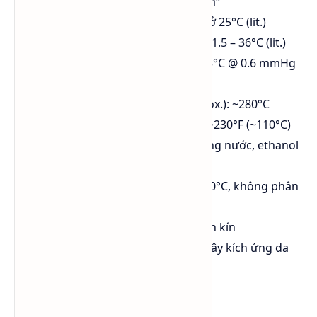
Tỷ trọng
(20°C): 1.09 – 1.10 g/cm³
Mật độ tương đối
: 1.079 g/mL ở 25°C (lit.)
Điểm nóng chảy
(Melt point): 31.5 – 36°C (lit.)
Nhiệt độ sôi
(Boiling point): 145°C @ 0.6 mmHg
(lit.)
Điểm sôi thông thường
(approx.): ~280°C
Điểm chớp cháy
(Flash point): >230°F (~110°C)
Độ hòa tan
: Tan hoàn toàn trong nước, ethanol
và glycol
Ổn định nhiệt
: Ổn định đến 150°C, không phân
hủy dễ dàng
Tính hút ẩm
: Có – cần bảo quản kín
Độc tính
: Thấp, nhưng có thể gây kích ứng da
và mắt