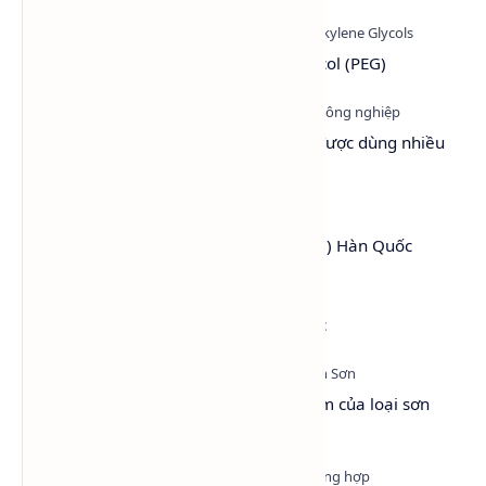
phổ biến nhất hiện nay nhờ khả năng hòa tan …
Tìm hiểu hóa chất Polyethylene Glycol (PEG)
Top 6 dung môi làm chậm khô sơn được dùng nhiều
nhất hiện nay
PEG 4000 (Polyethylene Glycol 4000) Hàn Quốc
Isopropyl Alcohol (IPA) LG Hàn Quốc
Sơn Hệ Nước - Tổng quan và ưu điểm của loại sơn
thân thiện với môi trường