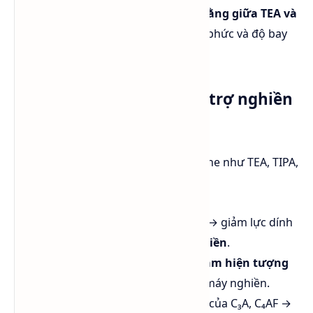
👉 Vì vậy,
DEIPA là sự kết hợp cân bằng giữa TEA và
TIPA
về tính phân cực, khả năng tạo phức và độ bay
hơi.
Ứng dụng trong phụ gia trợ nghiền
xi măng
Cơ chế mài chính của các alkanolamine như TEA, TIPA,
DEIPA là:
Hấp phụ lên bề mặt hạt clinker → giảm lực dính
giữa hạt →
tăng hiệu suất nghiền
.
Tạo phức với ion Ca²⁺, Fe³⁺ →
giảm hiện tượng
kết tụ (agglomeration)
trong máy nghiền.
Ảnh hưởng đến
sự hydrat hóa
của C₃A, C₄AF →