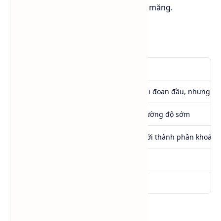
từ đó tác động đến cường độ xi măng.
So sánh chi tiết
Thuộc tính
TEA
Hiệu quả mài
Cao giai đoạn đầu, nhưng n
Ảnh hưởng cường độ
Tăng cường độ sớm
Độ tương thích với clinker
Nhạy với thành phần khoáng
Giá thành
Thấp
Khả năng thay thế
–