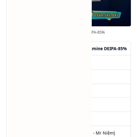
Diethanol Isopropanolamine DEIPA-85%
Tên
Diethanol Isopropanolamine DEIPA-85%
SKU
DEIPA
Tình trạng
Hàng mới
Quy cách
220Kg/Phuy NET
Xuất xứ
Trung Quốc (Jiahua)
CAS No
6712-98-7
Giá
0984.541.045 (Call - Zalo - Mr Niệm)