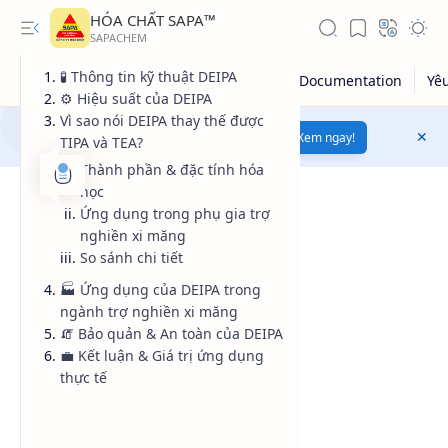
HÓA CHẤT SAPA™
🧪 Thông tin kỹ thuật DEIPA
⚙️ Hiệu suất của DEIPA
Vì sao nói DEIPA thay thế được
Mua bán hóa chất uy tín
chất lượng
Xem ngay!
TIPA và TEA?
Thành phần & đặc tính hóa
học
Ứng dụng trong phụ gia trợ
nghiền xi măng
So sánh chi tiết
🏭 Ứng dụng của DEIPA trong
ngành trợ nghiền xi măng
🧯 Bảo quản & An toàn của DEIPA
💼 Kết luận & Giá trị ứng dụng
Giá dầu thô
thực tế
Giá vàng
Kiến thức tổng hợp