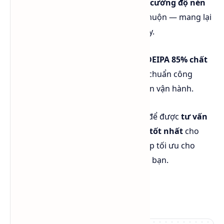
hao điện năng
, đồng thời
nâng cao cường độ nén
của xi măng
ở cả giai đoạn sớm và muộn — mang lại
hiệu quả kinh tế tối ưu
cho nhà máy.
👉
Hóa Chất Sapa
tự hào cung cấp
DEIPA 85% chất
lượng cao
, nhập khẩu trực tiếp, đạt chuẩn công
nghiệp và ổn định trong mọi điều kiện vận hành.
📞
Liên hệ ngay với Hóa Chất Sapa
để được
tư vấn
kỹ thuật miễn phí
và
nhận báo giá tốt nhất
cho
dòng sản phẩm DEIPA 85% – giải pháp tối ưu cho
hiệu suất & chất lượng
xi măng của bạn.
Hotline/Zalo: 0984 541 045
Email: ctysapa@gmail.com