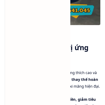
DEIPA 85% phuy Nhựa 220kg NET
💼 Kết luận & Giá trị ứng
dụng thực tế
Với hiệu suất vượt trội, khả năng tương thích cao và
chi phí hợp lý,
DEIPA 85%
là giải pháp
thay thế hoàn
hảo cho TEA và TIPA
trong sản xuất xi măng hiện đại.
Sản phẩm giúp
tăng năng suất nghiền, giảm tiêu