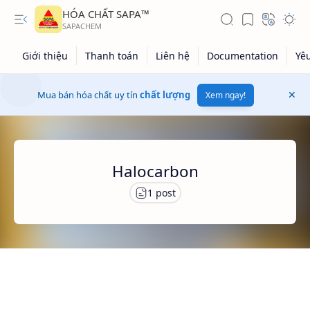
HÓA CHẤT SAPA™
Mua bán hóa chất uy tín
chất lượng
Xem ngay!
Halocarbon
Giá dầu thô
Giá vàng
Kiến thức tổng hợp