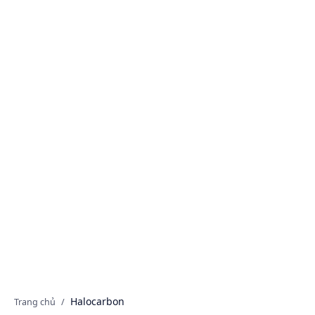
Danh mục sản phẩm
Halocarbon